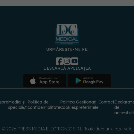
URMĂREȘTE-NE PE:
DESCARCĂ APLICAȚIA
spre
Medici și
Politica de
Politica
Gestionați
Contact
Declarați
specialiști
confidențialitate
Cookies
preferințele
de
accesibili
© 2026 PRESS MEDIA ELECTRONIC S.R.L. Toate drepturile rezervate