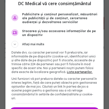
DC Medical vă cere consimțământul
Publicitate și conținut personalizat, măsurători
ale publicității și de conținut, cercetarea
audienței și dezvoltarea serviciilor
Alertă în Europa după un nou caz de hantavirus
Stocarea și/sau accesarea informațiilor de pe
Anzi, singura tulpină care se transmite de la om la
un dispozitiv
om
Aflați mai multe
06 aug 2026, 20:06
Datele dvs. cu caracter personal vor fi prelucrate, iar
informațiile de pe dispozitiv (cookie-uri, identificatori unici
și alte date de pe dispozitiv) pot fi stocate, accesate de și
trimise către 224 de parteneri sau pot fi folosite în mod
specific de acest site. Noi și partenerii noștri putem folosi
date exacte de localizare geografică.
Lista partenerilor.
Unii furnizori vă pot prelucra datele cu caracter personal în
interes legitim, față de care puteți obiecta prin gestionarea
opțiunilor de mai jos. Căutați un link în partea de jos a
acestei pagini pentru a gestiona sau a vă retrage
consimțământul în setările de confidențialitate și cookie-
uri.