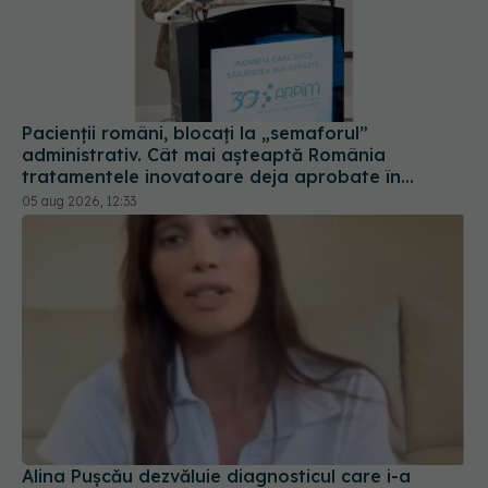
Pacienții români, blocați la „semaforul”
administrativ. Cât mai așteaptă România
tratamentele inovatoare deja aprobate în
Europa
05 aug 2026, 12:33
Alina Pușcău dezvăluie diagnosticul care i-a
schimbat viața: Am cancer la sân. Am intrat în
metastază