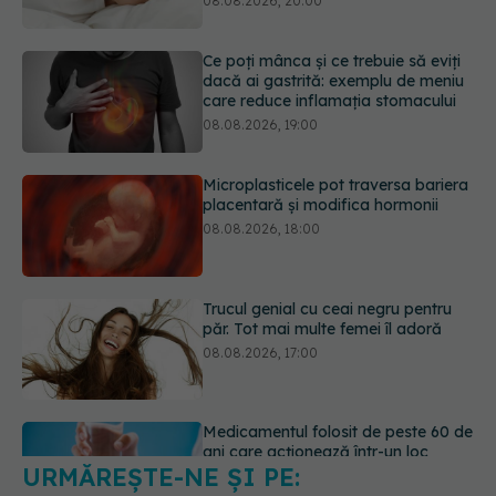
08.08.2026, 19:00
Microplasticele pot traversa bariera
placentară și modifica hormonii
08.08.2026, 18:00
Trucul genial cu ceai negru pentru
păr. Tot mai multe femei îl adoră
08.08.2026, 17:00
Medicamentul folosit de peste 60 de
ani care acționează într-un loc
neașteptat
08.08.2026, 16:00
URMĂREȘTE-NE ȘI PE:
Transpirații nocturne: semnul ignorat
care poate ascunde probleme
serioase de sănătate
6560