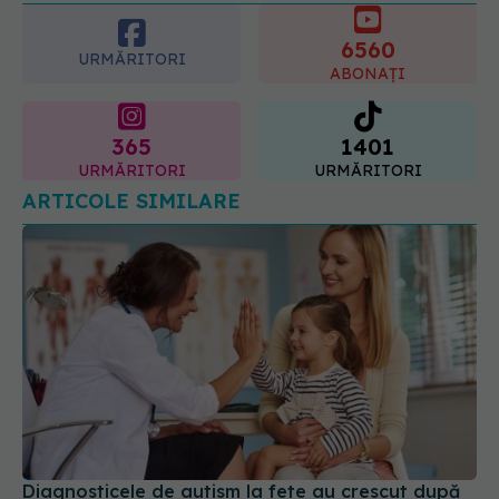
08.08.2026, 20:00
URMĂRITORI
ABONAȚI
365
1401
URMĂRITORI
URMĂRITORI
ARTICOLE SIMILARE
Diagnosticele de autism la fete au crescut după
pandemia de COVID-19
08 aug 2026, 15:00