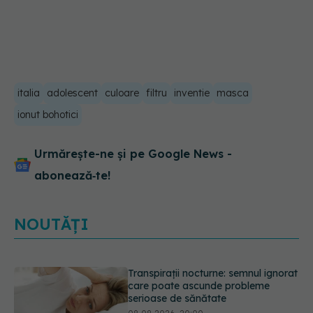
italia
adolescent
culoare
filtru
inventie
masca
ionut bohotici
Urmărește-ne și pe Google News -
abonează‑te!
NOUTĂȚI
Ce poți mânca și ce trebuie să eviți
dacă ai gastrită: exemplu de meniu
care reduce inflamația stomacului