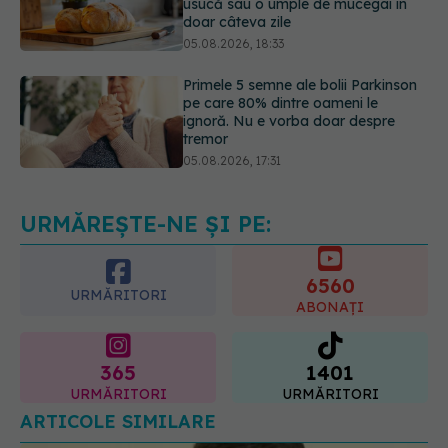
Primele 5 semne ale bolii Parkinson
pe care 80% dintre oameni le
ignoră. Nu e vorba doar despre
tremor
05.08.2026, 17:31
Gabriela Cristea, manifest pentru
respect și acceptare: Corpul
fiecăruia spune o poveste
05.08.2026, 21:23
URMĂREȘTE-NE ȘI PE:
6560
URMĂRITORI
ABONAȚI
365
1401
URMĂRITORI
URMĂRITORI
ARTICOLE SIMILARE