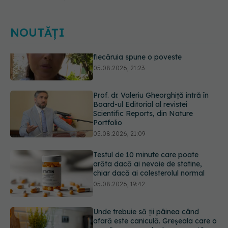
NOUTĂȚI
Prof. dr. Valeriu Gheorghiță intră în
Board-ul Editorial al revistei
Scientific Reports, din Nature
Portfolio
05.08.2026, 21:09
Testul de 10 minute care poate
arăta dacă ai nevoie de statine,
chiar dacă ai colesterolul normal
05.08.2026, 19:42
Unde trebuie să ții pâinea când
afară este caniculă. Greșeala care o
usucă sau o umple de mucegai în
doar câteva zile
05.08.2026, 18:33