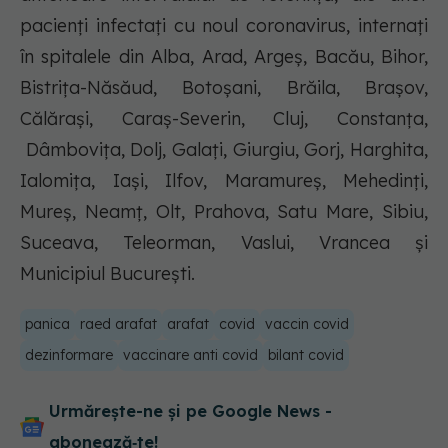
pacienți infectați cu noul coronavirus, internați
în spitalele din Alba, Arad, Argeș, Bacău, Bihor,
Bistrița-Năsăud, Botoșani, Brăila, Brașov,
Călărași, Caraș-Severin, Cluj, Constanța,
Dâmbovița, Dolj, Galați, Giurgiu, Gorj, Harghita,
Ialomiţa, Iași, Ilfov, Maramureş, Mehedinți,
Mureș, Neamț, Olt, Prahova, Satu Mare, Sibiu,
Suceava, Teleorman, Vaslui, Vrancea și
Municipiul București.
panica
raed arafat
arafat
covid
vaccin covid
dezinformare
vaccinare anti covid
bilant covid
Urmărește-ne și pe Google News -
abonează‑te!