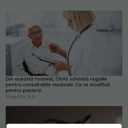
Din această toamnă, CNAS schimbă regulile
pentru consultațiile medicale. Ce se modifică
pentru pacienți
01 aug 2026, 15:19