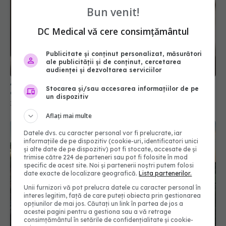
Bun venit!
DC Medical vă cere consimțământul
Publicitate și conținut personalizat, măsurători
ale publicității și de conținut, cercetarea
audienței și dezvoltarea serviciilor
Alimente periculoase pentru pisici: lista pe care
Stocarea și/sau accesarea informațiilor de pe
orice stăpân ar trebui s-o cunoască
un dispozitiv
30 iun 2026, 12:20
Aflați mai multe
Datele dvs. cu caracter personal vor fi prelucrate, iar
informațiile de pe dispozitiv (cookie-uri, identificatori unici
și alte date de pe dispozitiv) pot fi stocate, accesate de și
trimise către 224 de parteneri sau pot fi folosite în mod
specific de acest site. Noi și partenerii noștri putem folosi
date exacte de localizare geografică.
Lista partenerilor.
Unii furnizori vă pot prelucra datele cu caracter personal în
interes legitim, față de care puteți obiecta prin gestionarea
opțiunilor de mai jos. Căutați un link în partea de jos a
acestei pagini pentru a gestiona sau a vă retrage
consimțământul în setările de confidențialitate și cookie-