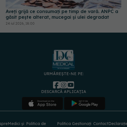
Aveți grijă ce consumați pe timp de vară. ANPC a
găsit pește alterat, mucegai și ulei degradat
24 iul 2026, 18:00
URMĂREȘTE-NE PE:
DESCARCĂ APLICAȚIA
spre
Medici și
Politica de
Politica
Gestionați
Contact
Declarați