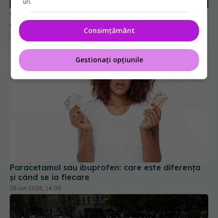
uri.
Ce se întamplă în creier când nu mai ai stimulente
exterioare
Consimțământ
27 iun 2026, 12:00
Gestionați opțiunile
Paracetamol sau ibuprofen: care este diferența
și când se ia fiecare
28 iun 2026, 14:00