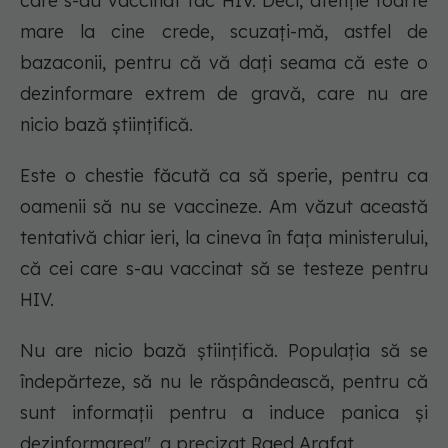
care s-au vaccinat fac HIV. Deci, atenţie foarte
mare la cine crede, scuzaţi-mă, astfel de
bazaconii, pentru că vă daţi seama că este o
dezinformare extrem de gravă, care nu are
nicio bază ştiinţifică.
Este o chestie făcută ca să sperie, pentru ca
oamenii să nu se vaccineze. Am văzut această
tentativă chiar ieri, la cineva în faţa ministerului,
că cei care s-au vaccinat să se testeze pentru
HIV.
Nu are nicio bază ştiinţifică. Populaţia să se
îndepărteze, să nu le răspândească, pentru că
sunt informaţii pentru a induce panica şi
dezinformarea", a precizat Raed Arafat.