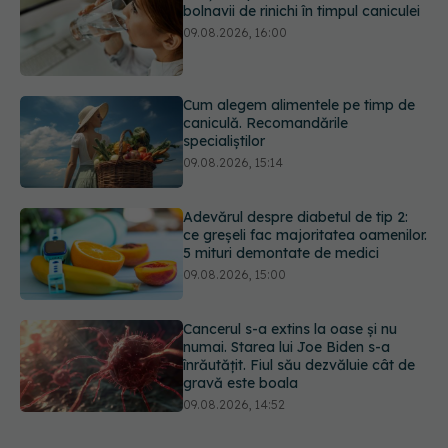
Cum alegem alimentele pe timp de
caniculă. Recomandările
specialiștilor
09.08.2026, 15:14
Adevărul despre diabetul de tip 2:
ce greșeli fac majoritatea oamenilor.
5 mituri demontate de medici
09.08.2026, 15:00
Cancerul s-a extins la oase și nu
numai. Starea lui Joe Biden s-a
înrăutățit. Fiul său dezvăluie cât de
gravă este boala
09.08.2026, 14:52
Câte zile de concediu avem nevoie
într-un an? Răspunsul oferit de un
studiu desfășurat timp de 40 de ani
09.08.2026, 17:00