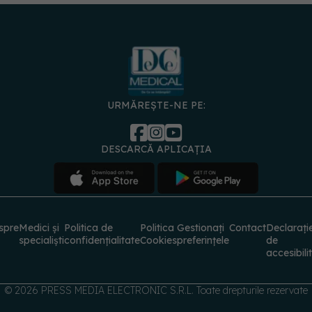
URMĂREȘTE-NE PE:
DESCARCĂ APLICAȚIA
spre
Medici și
Politica de
Politica
Gestionați
Contact
Declarați
specialiști
confidențialitate
Cookies
preferințele
de
accesibili
© 2026 PRESS MEDIA ELECTRONIC S.R.L. Toate drepturile rezervate