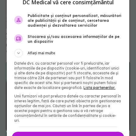
DC Medical vă cere consimțământul
Publicitate și conținut personalizat, măsurători
ale publicității și de conținut, cercetarea
audienței și dezvoltarea serviciilor
Alina Pușcău dezvăluie diagnosticul care i-a
Stocarea și/sau accesarea informațiilor de pe
schimbat viața: Am cancer la sân. Am intrat în
un dispozitiv
metastază
07 aug 2026, 12:39
Aflați mai multe
Datele dvs. cu caracter personal vor fi prelucrate, iar
informațiile de pe dispozitiv (cookie-uri, identificatori unici
și alte date de pe dispozitiv) pot fi stocate, accesate de și
trimise către 224 de parteneri sau pot fi folosite în mod
specific de acest site. Noi și partenerii noștri putem folosi
date exacte de localizare geografică.
Lista partenerilor.
Unii furnizori vă pot prelucra datele cu caracter personal în
interes legitim, față de care puteți obiecta prin gestionarea
opțiunilor de mai jos. Căutați un link în partea de jos a
acestei pagini pentru a gestiona sau a vă retrage
consimțământul în setările de confidențialitate și cookie-
uri.
PNRR: 174 de milioane de lei pentru sănătate într-