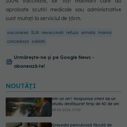
100% vaccinate, iar toți marinarii care au
aprobate scutiri medicale sau administrative
sunt mutați la serviciul de țărm.
vaccinarea
SUA
nevaccinati
refuza
armata
marina
concediaza
soldatii
Urmărește-ne și pe Google News -
abonează‑te!
NOUTĂȚI
Greșeala periculoasă făcută de
bolnavii de rinichi în timpul caniculei
09.08.2026, 16:00