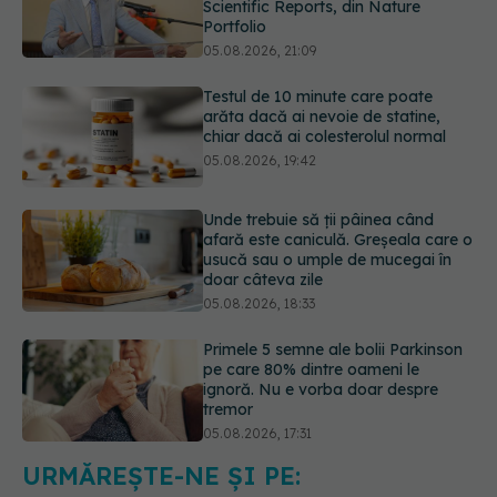
Testul de 10 minute care poate
arăta dacă ai nevoie de statine,
chiar dacă ai colesterolul normal
05.08.2026, 19:42
Unde trebuie să ții pâinea când
afară este caniculă. Greșeala care o
usucă sau o umple de mucegai în
doar câteva zile
05.08.2026, 18:33
Primele 5 semne ale bolii Parkinson
pe care 80% dintre oameni le
ignoră. Nu e vorba doar despre
tremor
05.08.2026, 17:31
Gabriela Cristea, manifest pentru
respect și acceptare: Corpul
fiecăruia spune o poveste
05.08.2026, 21:23
URMĂREȘTE-NE ȘI PE: