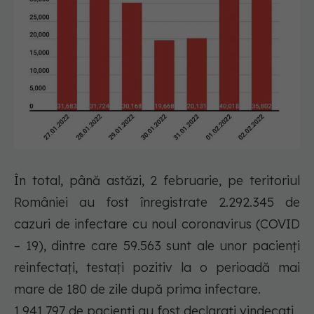
În total, până astăzi, 2 februarie, pe teritoriul
României au fost înregistrate 2.292.345 de
cazuri de infectare cu noul coronavirus (COVID
– 19), dintre care 59.563 sunt ale unor pacienți
reinfectați, testați pozitiv la o perioadă mai
mare de 180 de zile după prima infectare.
1.941.797 de pacienți au fost declarați vindecați.