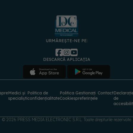
URMĂREȘTE-NE PE:
DESCARCĂ APLICAȚIA
spre
Medici și
Politica de
Politica
Gestionați
Contact
Declarați
specialiști
confidențialitate
Cookies
preferințele
de
accesibili
© 2026 PRESS MEDIA ELECTRONIC S.R.L. Toate drepturile rezervate