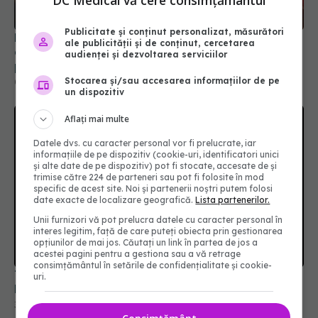
DC Medical vă cere consimțământul
Publicitate și conținut personalizat, măsurători
Ministerul Sănătății activează planul pentru
ale publicității și de conținut, cercetarea
caniculă. Măsuri speciale în spitale și recomandări
audienței și dezvoltarea serviciilor
pentru populație
Stocarea și/sau accesarea informațiilor de pe
03 aug 2026, 10:30
un dispozitiv
Aflați mai multe
Datele dvs. cu caracter personal vor fi prelucrate, iar
informațiile de pe dispozitiv (cookie-uri, identificatori unici
și alte date de pe dispozitiv) pot fi stocate, accesate de și
trimise către 224 de parteneri sau pot fi folosite în mod
specific de acest site. Noi și partenerii noștri putem folosi
date exacte de localizare geografică.
Lista partenerilor.
Unii furnizori vă pot prelucra datele cu caracter personal în
interes legitim, față de care puteți obiecta prin gestionarea
opțiunilor de mai jos. Căutați un link în partea de jos a
acestei pagini pentru a gestiona sau a vă retrage
consimțământul în setările de confidențialitate și cookie-
Tragedie în lumea fotbalului. A murit Franco
uri.
Baresi, legenda lui AC Milan
31 iul 2026, 09:52