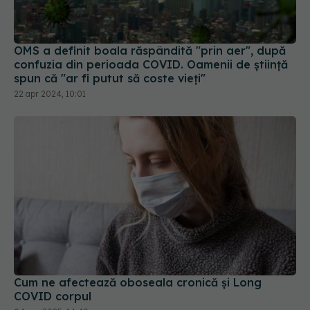
OMS a definit boala răspândită "prin aer", după
confuzia din perioada COVID. Oamenii de știință
spun că "ar fi putut să coste vieți"
22 apr 2024, 10:01
Cum ne afectează oboseala cronică și Long
COVID corpul
04 sep 2025, 14:40