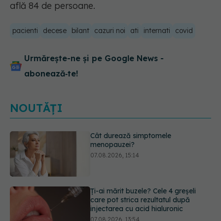
află 84 de persoane.
pacienti
decese
bilant
cazuri noi
ati
internati
covid
Urmărește-ne și pe Google News -
abonează‑te!
NOUTĂȚI
Ți-ai mărit buzele? Cele 4 greșeli
care pot strica rezultatul după
injectarea cu acid hialuronic
07.08.2026, 13:54
Alina Pușcău dezvăluie diagnosticul
care i-a schimbat viața: Am cancer
la sân. Am intrat în metastază