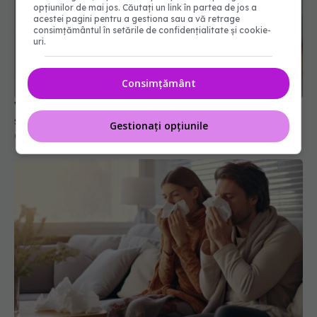
opțiunilor de mai jos. Căutați un link în partea de jos a
acestei pagini pentru a gestiona sau a vă retrage
consimțământul în setările de confidențialitate și cookie-
uri.
Vaccinul anti-COVID a scăzut incidența AVC-urilor
și a infarctului
Consimțământ
03 aug 2024, 16:27
Gestionați opțiunile
Greșeala mortală pe care o facem
EXCLUSIV
când suntem răciți. Adrian Marinescu: Le luăm ca
pe bomboane