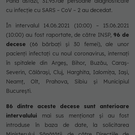
Până astăzi, 31.957de persoane diagnosticate
cu infecție cu SARS – CoV – 2 au decedat.
În intervalul 14.06.2021 (10:00) – 15.06.2021
(10:00) au fost raportate, de către INSP,
96 de
decese
(66 bărbați și 30 femei), ale unor
pacienți infectați cu noul coronavirus, internați
în spitalele din Argeș, Bihor, Buzău, Caraș-
Severin, Călărași, Cluj, Harghita, Ialomița, Iași,
Neamț, Olt, Prahova, Sibiu și Municipiul
București.
86 dintre aceste decese sunt anterioare
intervalului
mai sus menționat și au fost
introduse în baza de date, la solicitarea
Ministerului Sănătății, de către Direcțiile de