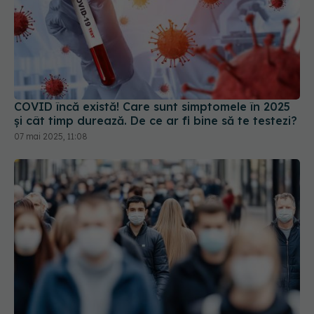
COVID încă există! Care sunt simptomele în 2025
și cât timp durează. De ce ar fi bine să te testezi?
07 mai 2025, 11:08
Evoluția COVID-19 în România. Datele surpriză
care dau peste cap previziunile specialiștilor
07 oct 2025, 16:23