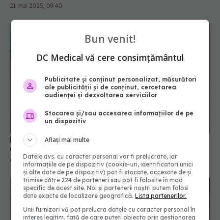
Bun venit!
DC Medical vă cere consimțământul
Publicitate și conținut personalizat, măsurători
ale publicității și de conținut, cercetarea
audienței și dezvoltarea serviciilor
FDA amână o decizie cheie privind un vaccin anti-
Stocarea și/sau accesarea informațiilor de pe
COVID-19
un dispozitiv
07 apr 2025, 14:45
Aflați mai multe
Datele dvs. cu caracter personal vor fi prelucrate, iar
informațiile de pe dispozitiv (cookie-uri, identificatori unici
și alte date de pe dispozitiv) pot fi stocate, accesate de și
trimise către 224 de parteneri sau pot fi folosite în mod
specific de acest site. Noi și partenerii noștri putem folosi
date exacte de localizare geografică.
Lista partenerilor.
Unii furnizori vă pot prelucra datele cu caracter personal în
interes legitim, față de care puteți obiecta prin gestionarea