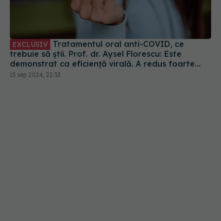
Tratamentul oral anti-COVID, ce
EXCLUSIV
trebuie să știi. Prof. dr. Aysel Florescu: Este
demonstrat ca eficiență virală. A redus foarte
mult riscul de spitalizare
15 sep 2024, 22:33