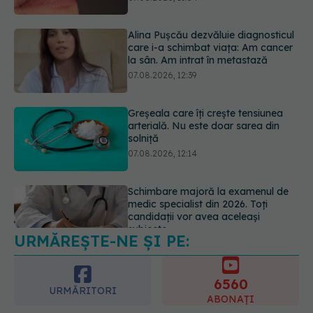
07.08.2026, 12:39
Greșeala care îți crește tensiunea
arterială. Nu este doar sarea din
solniță
07.08.2026, 12:14
Schimbare majoră la examenul de
medic specialist din 2026. Toți
candidații vor avea aceleași
subiecte
07.08.2026, 11:52
URMĂREȘTE-NE ȘI PE:
Cât durează simptomele
menopauzei?
07.08.2026, 15:14
6560
URMĂRITORI
ABONAȚI
365
1401