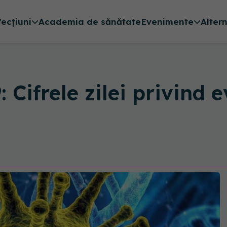
fecțiuni
Academia de sănătate
Evenimente
Alter
Cifrele zilei privind 