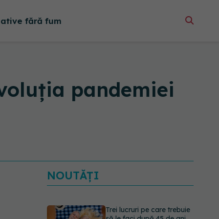
native fără fum
evoluția pandemiei
NOUTĂȚI
Colebil și Panzcebil,
blocate temporar în