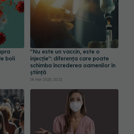
upra
"Nu este un vaccin, este o
de boli
injecție": diferența care poate
schimba încrederea oamenilor în
știință
18 mar 2025, 20:21