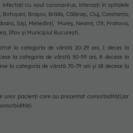
infectați cu noul coronavirus, internați în spitalele
 Botoșani, Brașov, Brăila, Călărași, Cluj, Constanța,
ara, Iași, Mehedinți, Mureș, Neamț, Olt, Prahova,
a, Ilfov și Municipiul București.
istrat la categoria de vârstă 20-29 ani, 1 deces la
ese la categoria de vârstă 50-59 ani, 8 decese la
ese la categoria de vârstă 70-79 ani și 18 decese la
le unor pacienți care au prezentat comorbidități,iar
comorbidități.