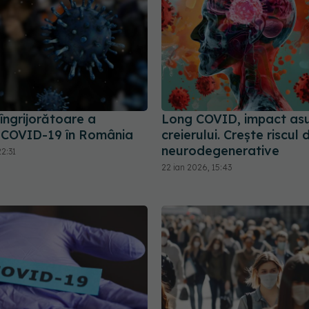
îngrijorătoare a
Long COVID, impact as
r COVID-19 în România
creierului. Crește riscul 
neurodegenerative
2:31
22 ian 2026, 15:43