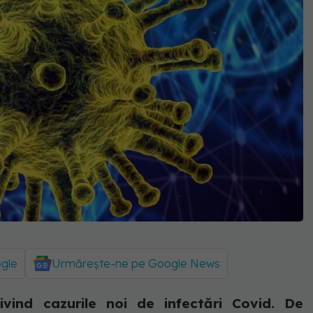
ogle
Urmărește-ne pe Google News
rivind cazurile noi de infectări Covid. De