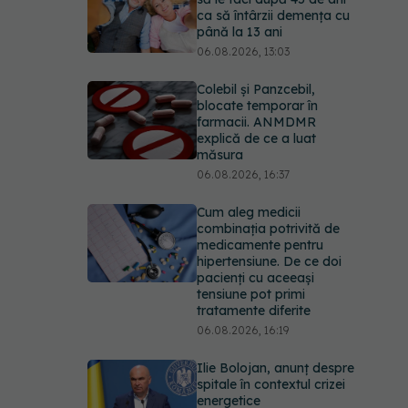
farmacii. ANMDMR
explică de ce a luat
măsura
06.08.2026, 16:37
Cum aleg medicii
combinația potrivită de
medicamente pentru
hipertensiune. De ce doi
pacienți cu aceeași
tensiune pot primi
tratamente diferite
06.08.2026, 16:19
Ilie Bolojan, anunț despre
spitale în contextul crizei
energetice
06.08.2026, 15:24
EXCLUSIV
Cum schimbă
Inteligența Artificială
relația dintre medic și
pacient