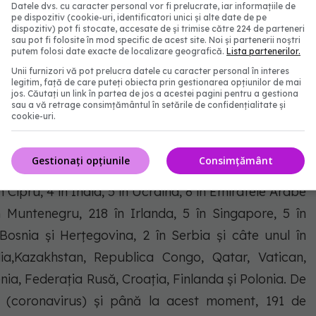
Datele dvs. cu caracter personal vor fi prelucrate, iar informațiile de
pe dispozitiv (cookie-uri, identificatori unici și alte date de pe
dispozitiv) pot fi stocate, accesate de și trimise către 224 de parteneri
 străinătate
sau pot fi folosite în mod specific de acest site. Noi și partenerii noștri
putem folosi date exacte de localizare geografică.
Lista partenerilor.
Unii furnizori vă pot prelucra datele cu caracter personal în interes
lor români aflați în alte state, 23.543 de cetățeni
legitim, față de care puteți obiecta prin gestionarea opțiunilor de mai
jos. Căutați un link în partea de jos a acestei pagini pentru a gestiona
nfectați cu SARS – CoV – 2 (coronavirus): 2.542 în
sau a vă retrage consimțământul în setările de confidențialitate și
cookie-uri.
a Britanie, 127 în Franța, 3.124 în Germania, 93 în
, 28 în Olanda, 2 în Namibia, 5 în SUA, 8 în Suedia,
Gestionați opțiunile
Consimțământ
nia, 2 în Indonezia, 65 în Elveția, 4 în Turcia, 2 în
în Cipru, 4 în India, 5 în Ucraina, 8 în Emiratele Arabe
 Muntenegru, 218 în Irlanda, 5 în Singapore, 5 în
 Bosnia și Herțegovina, 2 în Serbia și câte unul în
lia,Kazakhstan, Republica Congo, Qatar, Vatican,
enia, Federația Rusă, Croația, Finlanda și Polonia. De
 (coronavirus) și până la acest moment, 191 de