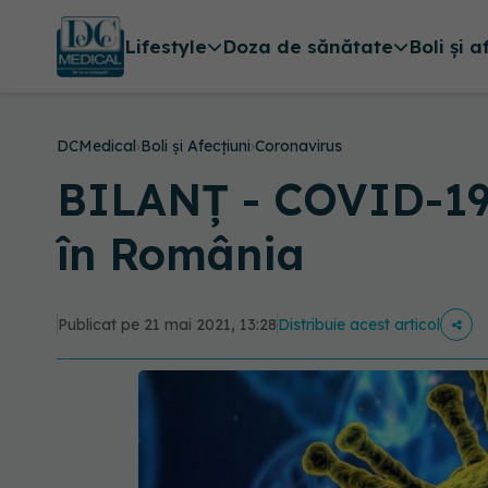
Lifestyle
Doza de sănătate
Boli și a
DCMedical
›
Boli și Afecțiuni
›
Coronavirus
BILANȚ - COVID-19: 
în România
Publicat pe 21 mai 2021, 13:28
Distribuie acest articol