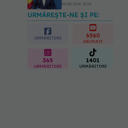
06.08.2026, 14:34
URMĂREȘTE-NE ȘI PE:
Trei lucruri pe care trebuie
să le faci după 45 de ani
ca să întârzii demența cu
până la 13 ani
6560
URMĂRITORI
06.08.2026, 13:03
ABONAȚI
365
1401
URMĂRITORI
URMĂRITORI