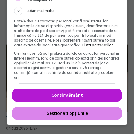
Aflați mai multe
Datele dvs. cu caracter personal vor fi prelucrate, iar
informațiile de pe dispozitiv (cookie-uri, identificatori unici
și alte date de pe dispozitiv) pot fi stocate, accesate de și
trimise către 224 de parteneri sau pot fi folosite în mod
specific de acest site. Noi și partenerii noștri putem folosi
date exacte de localizare geografică.
Lista partenerilor.
Unii furnizori vă pot prelucra datele cu caracter personal în
interes legitim, față de care puteți obiecta prin gestionarea
opțiunilor de mai jos. Căutați un link în partea de jos a
acestei pagini pentru a gestiona sau a vă retrage
consimțământul în setările de confidențialitate și cookie-
uri.
Consimțământ
Gestionați opțiunile
Alina Pușcău, diagnostic devastator! Am cinci
tumori și boala a ajuns la oase
04 aug 2026, 11:27