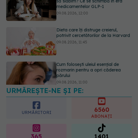
potrivit cercetătorilor de la Harvard
09.08.2026, 11:45
Cum folosești uleiul esențial de
rozmarin pentru a opri căderea
părului
09.08.2026, 11:00
Ce este testul TORCH și cine trebuie
să-l facă. Ce înseamnă un rezultat
pozitiv
09.08.2026, 13:00
URMĂREȘTE-NE ȘI PE:
6560
URMĂRITORI
ABONAȚI
365
1401