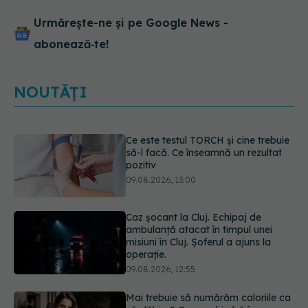
Urmărește-ne și pe Google News -
abonează‑te!
NOUTĂȚI
Caz șocant la Cluj. Echipaj de
ambulanță atacat în timpul unei
misiuni în Cluj. Șoferul a ajuns la
operație.
09.08.2026, 12:55
Mai trebuie să numărăm caloriile ca
să slăbim? Ce se schimbă în era
medicamentelor GLP-1
09.08.2026, 12:00
Dieta care îți distruge creierul,