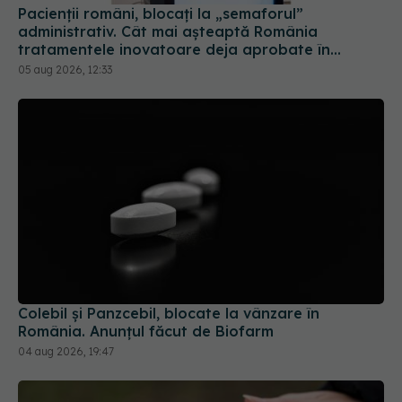
Pacienții români, blocați la „semaforul”
administrativ. Cât mai așteaptă România
tratamentele inovatoare deja aprobate în
Europa
05 aug 2026, 12:33
Colebil și Panzcebil, blocate la vânzare în
România. Anunțul făcut de Biofarm
04 aug 2026, 19:47