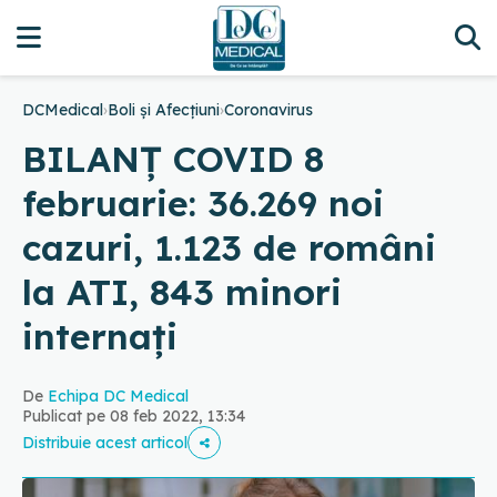
DCMedical
›
Boli și Afecțiuni
›
Coronavirus
BILANȚ COVID 8
februarie: 36.269 noi
cazuri, 1.123 de români
la ATI, 843 minori
internați
De
Echipa DC Medical
Publicat pe 08 feb 2022, 13:34
Distribuie acest articol