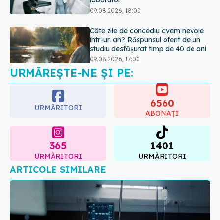
09.08.2026, 17:00
Reclamele din platformele medicale
AI pot influența prescrierea
medicamentelor
09.08.2026, 21:00
URMĂREȘTE-NE ȘI PE:
6560
URMĂRITORI
ABONAȚI
365
1401
URMĂRITORI
URMĂRITORI
ARTICOLE SIMILARE