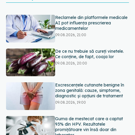
De ce nu trebuie să cureți vinetele.
Ce conține, de fapt, coaja lor
09.08.2026, 20:00
Excrescențele cutanate benigne în
zona genitală: cauze, simptome,
diagnostic și opțiuni de tratament
09.08.2026, 19:00
Guma de mestecat care a captat
93% din HPV. Rezultatele
promițătoare vin însă doar din
laborator
09.08.2026, 18:00
Câte zile de concediu avem nevoie
într-un an? Răspunsul oferit de un
studiu desfășurat timp de 40 de ani