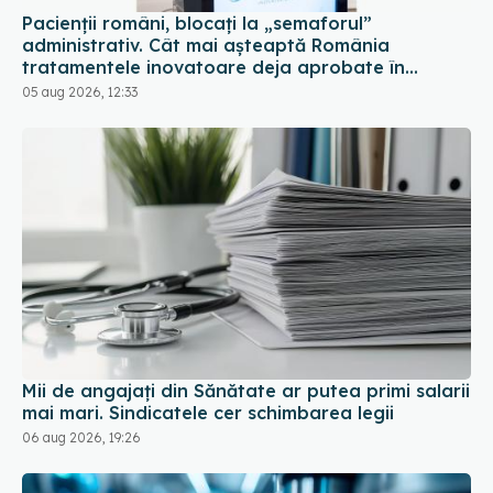
Pacienții români, blocați la „semaforul”
administrativ. Cât mai așteaptă România
tratamentele inovatoare deja aprobate în
Europa
05 aug 2026, 12:33
Mii de angajați din Sănătate ar putea primi salarii
mai mari. Sindicatele cer schimbarea legii
06 aug 2026, 19:26