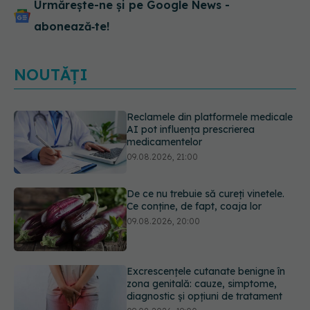
Urmărește-ne și pe Google News -
abonează‑te!
NOUTĂȚI
De ce nu trebuie să cureți vinetele.
Ce conține, de fapt, coaja lor
09.08.2026, 20:00
Excrescențele cutanate benigne în
zona genitală: cauze, simptome,
diagnostic și opțiuni de tratament
09.08.2026, 19:00
Guma de mestecat care a captat
93% din HPV. Rezultatele
promițătoare vin însă doar din