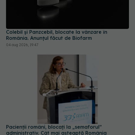
Colebil și Panzcebil, blocate la vânzare în
România. Anunțul făcut de Biofarm
04 aug 2026, 19:47
Pacienții români, blocați la „semaforul”
administrativ. Cât mai așteaptă România
tratamentele inovatoare deja aprobate în
Europa
05 aug 2026, 12:33