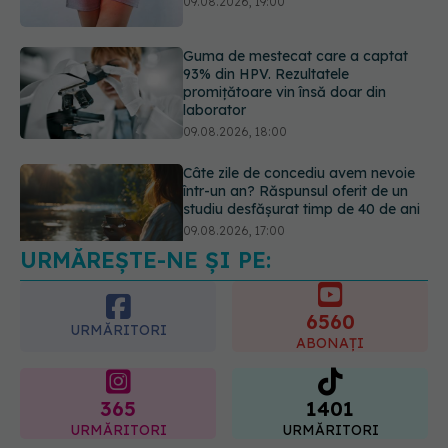
laborator
09.08.2026, 18:00
Câte zile de concediu avem nevoie
într-un an? Răspunsul oferit de un
studiu desfășurat timp de 40 de ani
09.08.2026, 17:00
URMĂREȘTE-NE ȘI PE:
Reclamele din platformele medicale
AI pot influența prescrierea
medicamentelor
6560
09.08.2026, 21:00
URMĂRITORI
ABONAȚI
365
1401
URMĂRITORI
URMĂRITORI
ARTICOLE SIMILARE