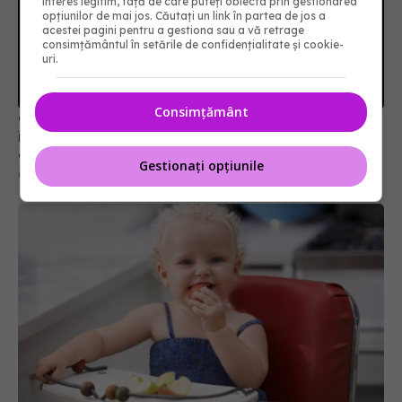
interes legitim, față de care puteți obiecta prin gestionarea
opțiunilor de mai jos. Căutați un link în partea de jos a
acestei pagini pentru a gestiona sau a vă retrage
Caz șocant la Cluj. Echipaj de ambulanță atacat
consimțământul în setările de confidențialitate și cookie-
în timpul unei misiuni în Cluj. Șoferul a ajuns la
uri.
operație.
09 aug 2026, 12:55
Consimțământ
Gestionați opțiunile
Primele 1.000 de zile ar putea decide sănătatea
creierului pentru întreaga viață
08 aug 2026, 12:00