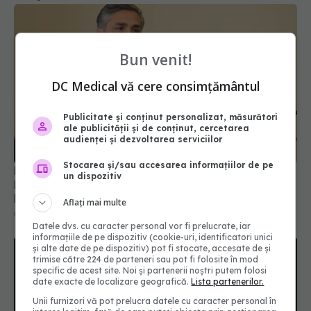
Bun venit!
DC Medical vă cere consimțământul
Prof. dr. Valeriu Gheorghiță intră în Board-ul
Publicitate și conținut personalizat, măsurători
Editorial al revistei Scientific Reports, din Nature
ale publicității și de conținut, cercetarea
Portfolio
audienței și dezvoltarea serviciilor
05 aug 2026, 21:09
Stocarea și/sau accesarea informațiilor de pe
un dispozitiv
Aflați mai multe
Datele dvs. cu caracter personal vor fi prelucrate, iar
informațiile de pe dispozitiv (cookie-uri, identificatori unici
și alte date de pe dispozitiv) pot fi stocate, accesate de și
trimise către 224 de parteneri sau pot fi folosite în mod
specific de acest site. Noi și partenerii noștri putem folosi
date exacte de localizare geografică.
Lista partenerilor.
Unii furnizori vă pot prelucra datele cu caracter personal în