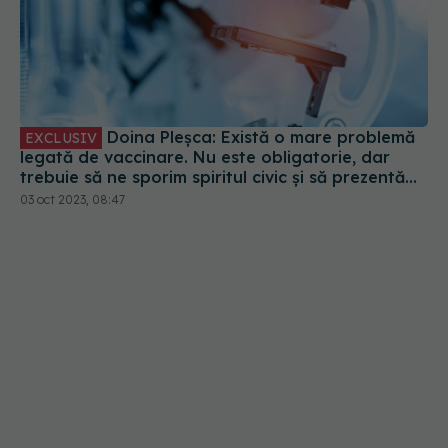
Doina Pleșca: Există o mare problemă
EXCLUSIV
legată de vaccinare. Nu este obligatorie, dar
trebuie să ne sporim spiritul civic și să prezentăm
corect minusurile și plusurile fiecărui vaccin
03 oct 2023, 08:47