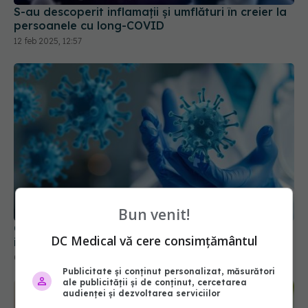
S-au descoperit inflamaţii și umflături în creier la
persoanele cu long-COVID
12 feb 2025, 12:57
Bun venit!
COVID, impact pe termen lung asupra sistemului
DC Medical vă cere consimțământul
imunitar. Schimbările sunt semnificative
04 aug 2024, 11:26
Publicitate și conținut personalizat, măsurători
ale publicității și de conținut, cercetarea
audienței și dezvoltarea serviciilor