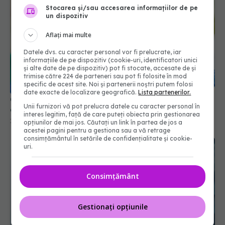
Stocarea și/sau accesarea informațiilor de pe
un dispozitiv
Aflați mai multe
Datele dvs. cu caracter personal vor fi prelucrate, iar
informațiile de pe dispozitiv (cookie-uri, identificatori unici
și alte date de pe dispozitiv) pot fi stocate, accesate de și
trimise către 224 de parteneri sau pot fi folosite în mod
specific de acest site. Noi și partenerii noștri putem folosi
date exacte de localizare geografică.
Lista partenerilor.
Cum au fost afectați diabeticii de COVID. Ce s-a
Unii furnizori vă pot prelucra datele cu caracter personal în
aflat abia acum
interes legitim, față de care puteți obiecta prin gestionarea
19 apr 2024, 11:45
opțiunilor de mai jos. Căutați un link în partea de jos a
acestei pagini pentru a gestiona sau a vă retrage
consimțământul în setările de confidențialitate și cookie-
uri.
Consimțământ
Gestionați opțiunile