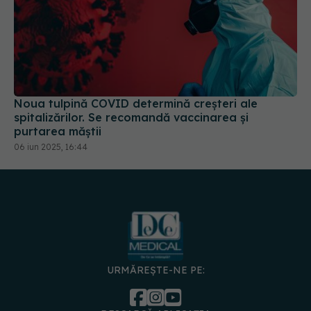
Noua tulpină COVID determină creșteri ale
spitalizărilor. Se recomandă vaccinarea și
purtarea măștii
06 iun 2025, 16:44
URMĂREȘTE-NE PE: