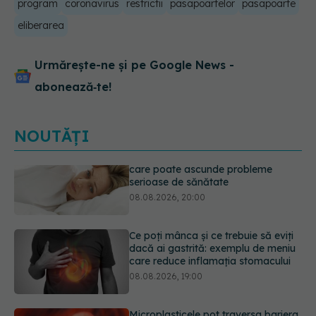
program
coronavirus
restrictii
pasapoartelor
pasapoarte
eliberarea
Urmărește-ne și pe Google News -
abonează‑te!
NOUTĂȚI
Ce poți mânca și ce trebuie să eviți
dacă ai gastrită: exemplu de meniu
care reduce inflamația stomacului
08.08.2026, 19:00
Microplasticele pot traversa bariera
placentară și modifica hormonii
08.08.2026, 18:00