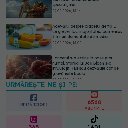
ce greșeli fac majoritatea oamenilor.
5 mituri demontate de medici
09.08.2026, 15:00
Cancerul s-a extins la oase și nu
numai. Starea lui Joe Biden s-a
înrăutățit. Fiul său dezvăluie cât de
gravă este boala
09.08.2026, 14:52
URMĂREȘTE-NE ȘI PE:
Câte zile de concediu avem nevoie
într-un an? Răspunsul oferit de un
studiu desfășurat timp de 40 de ani
6560
09.08.2026, 17:00
URMĂRITORI
ABONAȚI
365
1401
URMĂRITORI
URMĂRITORI
ARTICOLE SIMILARE