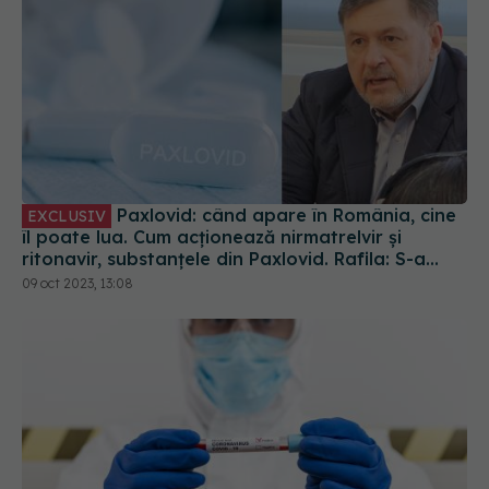
Paxlovid: când apare în România, cine
EXCLUSIV
îl poate lua. Cum acționează nirmatrelvir și
ritonavir, substanțele din Paxlovid. Rafila: S-a
semnat contractul. Va fi disponibil la
09 oct 2023, 13:08
recomandarea medicului
Ce se întâmplă cu cei care NU au avut COVID