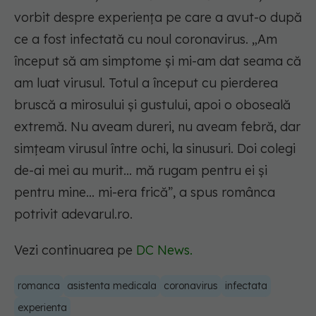
vorbit despre experiența pe care a avut-o după
ce a fost infectată cu noul coronavirus. „Am
început să am simptome şi mi-am dat seama că
am luat virusul. Totul a început cu pierderea
bruscă a mirosului şi gustului, apoi o oboseală
extremă. Nu aveam dureri, nu aveam febră, dar
simţeam virusul între ochi, la sinusuri. Doi colegi
de-ai mei au murit... mă rugam pentru ei şi
pentru mine... mi-era frică”, a spus românca
potrivit adevarul.ro.
Vezi continuarea pe
DC News.
romanca
asistenta medicala
coronavirus
infectata
experienta