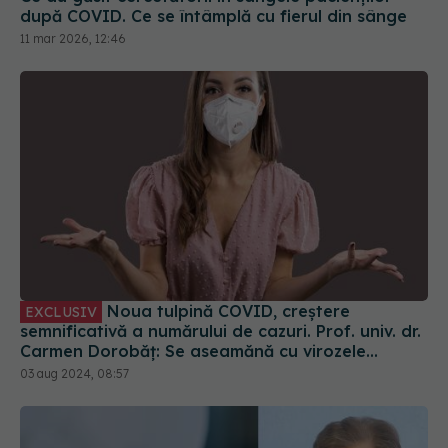
Noua tulpină COVID, creștere
EXCLUSIV
semnificativă a numărului de cazuri. Prof. univ. dr.
Carmen Dorobăț: Se aseamănă cu virozele
respiratorii. Nu necesită tratament simptomatic
03 aug 2024, 08:57