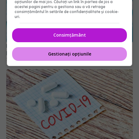
opțiunilor de mai jos. Căutați un link în partea de jos a
acestei pagini pentru a gestiona sau a vă retrage
consimțământul în setările de confidențialitate și cookie-
uri.
Noile vaccinuri anti-COVID-19, autorizate de FDA
pentru persoanele peste 65 de ani
28 aug 2025, 14:21
Consimțământ
Gestionați opțiunile
Sipavibart, medicamentul care previne COVID de
la AstraZeneca, a primit o aprobare de la EMA
02 iul 2024, 12:22