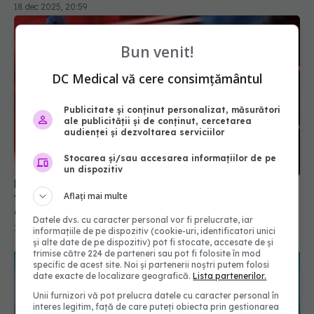
Bun venit!
DC Medical vă cere consimțământul
Publicitate și conținut personalizat, măsurători
ale publicității și de conținut, cercetarea
Pandemia de COVID-19 rămâne doar un subiect
audienței și dezvoltarea serviciilor
tabu în China, la 5 ani de la anunțul primului
deces legat de virus
Stocarea și/sau accesarea informațiilor de pe
13 ian 2025, 09:49
un dispozitiv
Aflați mai multe
Datele dvs. cu caracter personal vor fi prelucrate, iar
informațiile de pe dispozitiv (cookie-uri, identificatori unici
și alte date de pe dispozitiv) pot fi stocate, accesate de și
trimise către 224 de parteneri sau pot fi folosite în mod
specific de acest site. Noi și partenerii noștri putem folosi
date exacte de localizare geografică.
Lista partenerilor.
Unii furnizori vă pot prelucra datele cu caracter personal în
interes legitim, față de care puteți obiecta prin gestionarea