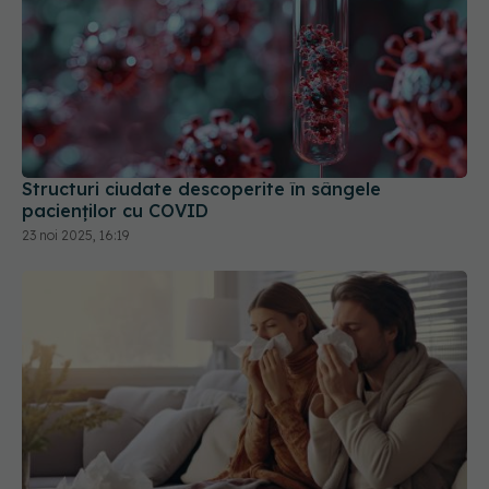
Structuri ciudate descoperite în sângele
pacienților cu COVID
23 noi 2025, 16:19
Greșeala mortală pe care o facem
EXCLUSIV
când suntem răciți. Adrian Marinescu: Le luăm ca
pe bomboane