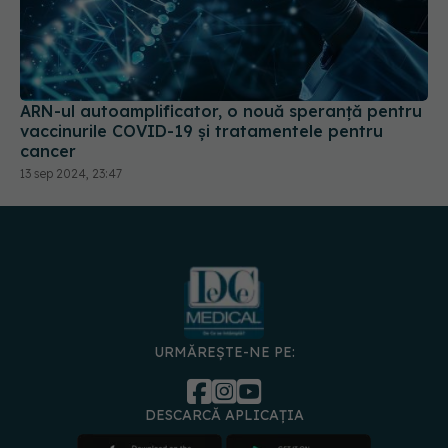
ARN-ul autoamplificator, o nouă speranță pentru
vaccinurile COVID-19 și tratamentele pentru
cancer
13 sep 2024, 23:47
URMĂREȘTE-NE PE:
DESCARCĂ APLICAȚIA
spre
Medici și
Politica de
Politica
Gestionați
Contact
Declarați