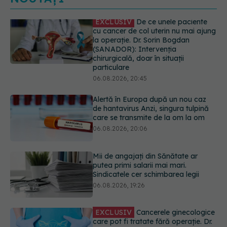
Alertă în Europa după un nou caz
de hantavirus Anzi, singura tulpină
care se transmite de la om la om
06.08.2026, 20:06
Mii de angajați din Sănătate ar
putea primi salarii mai mari.
Sindicatele cer schimbarea legii
06.08.2026, 19:26
EXCLUSIV
Cancerele ginecologice
care pot fi tratate fără operație. Dr.
Sorin Bogdan (SANADOR): Chirurgia
este indicată doar punctual, pentru
anumite categorii de paciente
06.08.2026, 19:05
Greșeala pe care milioane de femei
o fac când își cumpără sutien. Un