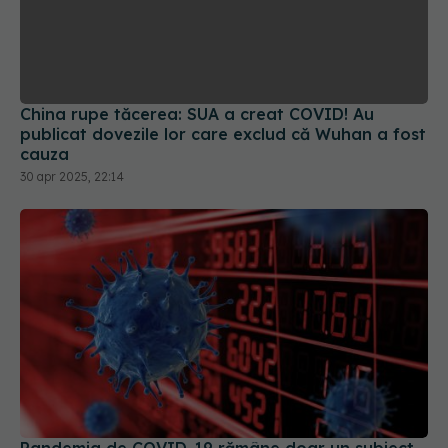
China rupe tăcerea: SUA a creat COVID! Au
publicat dovezile lor care exclud că Wuhan a fost
cauza
30 apr 2025, 22:14
Pandemia de COVID-19 rămâne doar un subiect
tabu în China, la 5 ani de la anunțul primului
deces legat de virus
13 ian 2025, 09:49