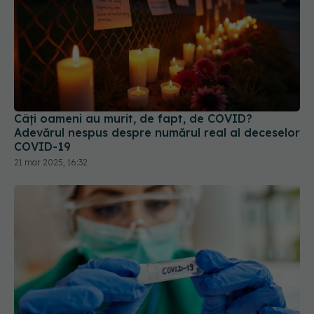
Câți oameni au murit, de fapt, de COVID?
Adevărul nespus despre numărul real al deceselor
COVID-19
21 mar 2025, 16:32
JN.1, noua tulpină COVID. Se răspândește rapid.
Ce se știe despre aceasta