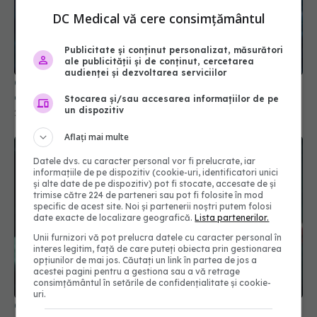
DC Medical vă cere consimțământul
COVID, impact asupra creierului. Reduce nivelul
de cortizol
Publicitate și conținut personalizat, măsurători
21 aug 2024, 12:59
ale publicității și de conținut, cercetarea
audienței și dezvoltarea serviciilor
Stocarea și/sau accesarea informațiilor de pe
un dispozitiv
Aflați mai multe
Datele dvs. cu caracter personal vor fi prelucrate, iar
informațiile de pe dispozitiv (cookie-uri, identificatori unici
și alte date de pe dispozitiv) pot fi stocate, accesate de și
trimise către 224 de parteneri sau pot fi folosite în mod
specific de acest site. Noi și partenerii noștri putem folosi
date exacte de localizare geografică.
Lista partenerilor.
Unii furnizori vă pot prelucra datele cu caracter personal în
COVID, impact asupra creierului și după
interes legitim, față de care puteți obiecta prin gestionarea
opțiunilor de mai jos. Căutați un link în partea de jos a
vindecare
acestei pagini pentru a gestiona sau a vă retrage
18 dec 2025, 20:59
consimțământul în setările de confidențialitate și cookie-
uri.