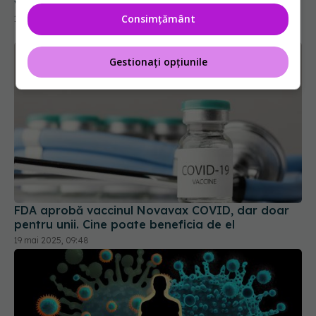
Consimțământ
Gestionați opțiunile
FDA aprobă vaccinul Novavax COVID, dar doar
pentru unii. Cine poate beneficia de el
19 mai 2025, 09:48