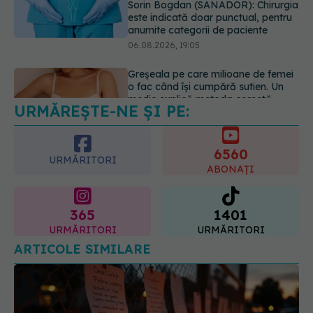
medic explică metoda corectă
06.08.2026, 18:08
URMĂREȘTE-NE ȘI PE:
EXCLUSIV
De ce unele paciente
cu cancer de col uterin nu mai ajung
la operație. Dr. Sorin Bogdan
6560
(SANADOR): Intervenția
URMĂRITORI
chirurgicală, doar în situații
ABONAȚI
particulare
06.08.2026, 20:45
365
1401
URMĂRITORI
URMĂRITORI
ARTICOLE SIMILARE