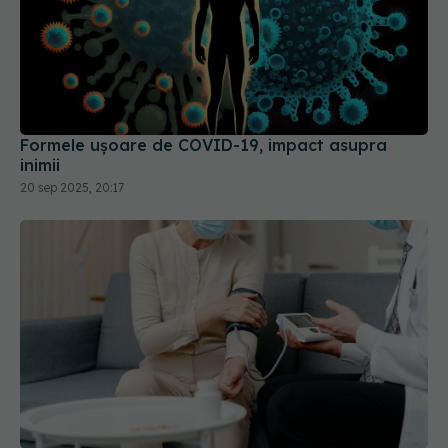
Formele ușoare de COVID-19, impact asupra
inimii
20 sep 2025, 20:17
COVID, încă un efect negativ. Duce la
hipertensiune arterială și boli cardiovasculare
04 sep 2023, 09:32