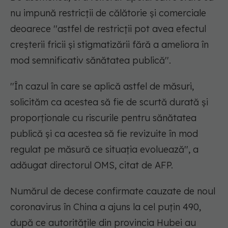
nu impună restricţii de călătorie şi comerciale
deoarece ''astfel de restricţii pot avea efectul
creşterii fricii şi stigmatizării fără a ameliora în
mod semnificativ sănătatea publică''.
''În cazul în care se aplică astfel de măsuri,
solicităm ca acestea să fie de scurtă durată şi
proporţionale cu riscurile pentru sănătatea
publică şi ca acestea să fie revizuite în mod
regulat pe măsură ce situaţia evoluează'', a
adăugat directorul OMS, citat de AFP.
Numărul de decese confirmate cauzate de noul
coronavirus în China a ajuns la cel puţin 490,
după ce autorităţile din provincia Hubei au