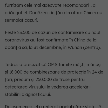
furnizăm cele mai adecvate recomandări'', a
adăugat el. Douăzeci de ţări din afara Chinei au
semnalat cazuri.
Peste 23.500 de cazuri de contaminare cu noul
coronavirus au fost confirmate în China de la
apariţia sa, la 31 decembrie, în Wuhan (centru).
Tedros a precizat că OMS trimite măşti, mănuşi
şi 18.000 de combinezoane de protecţie în 24 de
ţări, precum şi 250.000 de truse pentru
detectarea virusului în vederea accelerării
stabilirii diagnosticului.
De asemenea, el a reiterat apelul către state să