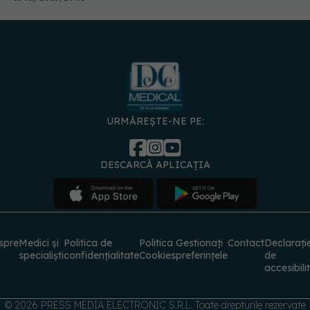
URMĂREȘTE-NE PE:
DESCARCĂ APLICAȚIA
spre
Medici și
Politica de
Politica
Gestionați
Contact
Declarați
specialiști
confidențialitate
Cookies
preferințele
de
accesibili
© 2026 PRESS MEDIA ELECTRONIC S.R.L. Toate drepturile rezervate