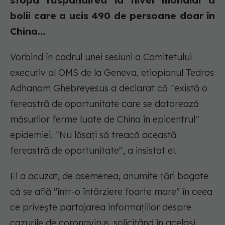
stopa răspândirea la nivel mondial a
bolii care a ucis 490 de persoane doar în
China...
Vorbind în cadrul unei sesiuni a Comitetului
executiv al OMS de la Geneva, etiopianul Tedros
Adhanom Ghebreyesus a declarat că ''există o
fereastră de oportunitate care se datorează
măsurilor ferme luate de China în epicentrul''
epidemiei. ''Nu lăsaţi să treacă această
fereastră de oportunitate'', a insistat el.
El a acuzat, de asemenea, anumite ţări bogate
că se află "într-o întârziere foarte mare" în ceea
ce priveşte partajarea informaţiilor despre
cazurile de coronavirus, solicitând în acelaşi