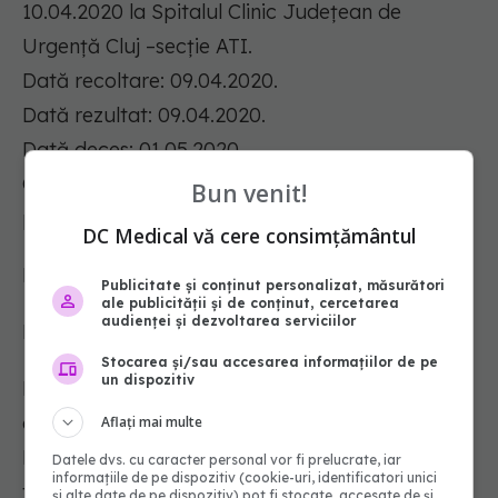
10.04.2020 la Spitalul Clinic Județean de
Urgență Cluj –secție ATI.
Dată recoltare: 09.04.2020.
Dată rezultat: 09.04.2020.
Dată deces: 01.05.2020.
Comorbidități: melanom malign cu metastaze
Bun venit!
pulmonare, cerebrale, abdominale.
DC Medical vă cere consimțământul
Deces 744
Publicitate și conținut personalizat, măsurători
ale publicității și de conținut, cercetarea
audienței și dezvoltarea serviciilor
Femeie, 67 ani, județ Covasna, Sfântu Gheorghe.
Stocarea și/sau accesarea informațiilor de pe
un dispozitiv
Dată internare: 20.04.2020 - Spitalul Județean
de Urgență Sfântu Gheorghe secția de
Aflați mai multe
Pneumoftiziologie, iar în 24.04.2020 este
Datele dvs. cu caracter personal vor fi prelucrate, iar
informațiile de pe dispozitiv (cookie-uri, identificatori unici
transferată în secția ATI.
și alte date de pe dispozitiv) pot fi stocate, accesate de și