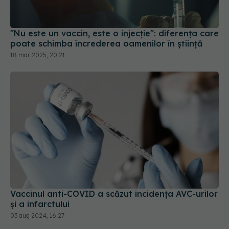
"Nu este un vaccin, este o injecție": diferența care
poate schimba încrederea oamenilor în știință
18 mar 2025, 20:21
Vaccinul anti-COVID a scăzut incidența AVC-urilor
și a infarctului
03 aug 2024, 16:27