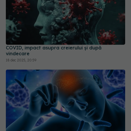
COVID, impact asupra creierului și după
vindecare
18 dec 2025, 20:59
Ce se întâmplă dacă ai avut COVID. Legătura
dură cu AVC și Parkinson