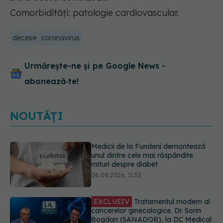
Comorbidități: patologie cardiovascular.
decese
coronavirus
Urmărește-ne și pe Google News -
abonează‑te!
NOUTĂȚI
EXCLUSIV
Tratamentul modern al
cancerelor ginecologice. Dr. Sorin
Bogdan (SANADOR), la DC Medical
și DC News
06.08.2026, 10:29
Pepenele roșu sau cel galben: care
crește glicemia mai repede.