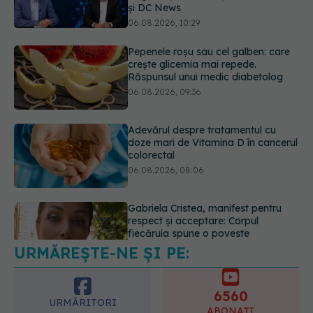
Răspunsul unui medic diabetolog
06.08.2026, 09:36
Adevărul despre tratamentul cu
doze mari de Vitamina D în cancerul
colorectal
06.08.2026, 08:06
Gabriela Cristea, manifest pentru
respect și acceptare: Corpul
fiecăruia spune o poveste
05.08.2026, 21:23
URMĂREȘTE-NE ȘI PE:
Medicii de la Fundeni demontează
unul dintre cele mai răspândite
mituri despre diabet
6560
06.08.2026, 11:52
URMĂRITORI
ABONAȚI
365
1401