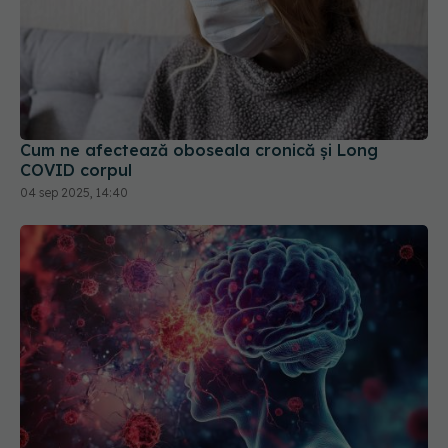
Cum ne afectează oboseala cronică și Long
COVID corpul
04 sep 2025, 14:40
Creierul afectat de COVID-19. Trunchiul cerebral,
cheia simptomelor pe termen lung
11 oct 2025, 15:54