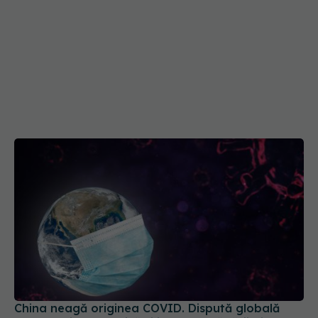
China neagă originea COVID. Dispută globală
între teoria zoonotică și ipoteza scăpării din
laborator
23 apr 2025, 22:38