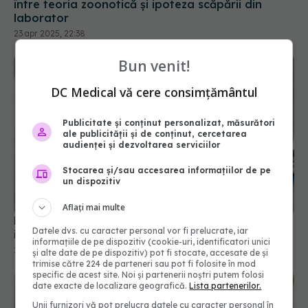
Bun venit!
DC Medical vă cere consimțământul
Publicitate și conținut personalizat, măsurători
ale publicității și de conținut, cercetarea
audienței și dezvoltarea serviciilor
Stocarea și/sau accesarea informațiilor de pe
Long-COVID, subdiagnosticat. Simptomele
un dispozitiv
infecției pe termen lung, ignorate
18 aug 2024, 13:32
Aflați mai multe
Datele dvs. cu caracter personal vor fi prelucrate, iar
informațiile de pe dispozitiv (cookie-uri, identificatori unici
și alte date de pe dispozitiv) pot fi stocate, accesate de și
trimise către 224 de parteneri sau pot fi folosite în mod
specific de acest site. Noi și partenerii noștri putem folosi
date exacte de localizare geografică.
Lista partenerilor.
Unii furnizori vă pot prelucra datele cu caracter personal în