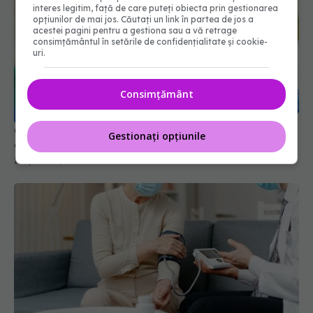
interes legitim, față de care puteți obiecta prin gestionarea
opțiunilor de mai jos. Căutați un link în partea de jos a
acestei pagini pentru a gestiona sau a vă retrage
consimțământul în setările de confidențialitate și cookie-
uri.
Cum au fost afectați diabeticii de COVID. Ce s-a
Consimțământ
aflat abia acum
19 apr 2024, 11:45
Gestionați opțiunile
COVID, încă un efect negativ. Duce la