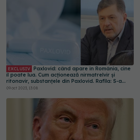
Paxlovid: când apare în România, cine
EXCLUSIV
îl poate lua. Cum acționează nirmatrelvir și
ritonavir, substanțele din Paxlovid. Rafila: S-a
semnat contractul. Va fi disponibil la
09 oct 2023, 13:08
recomandarea medicului