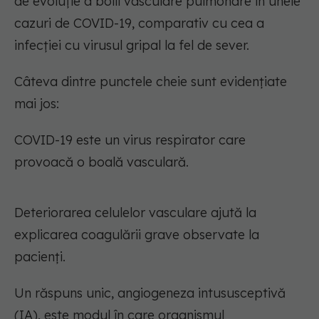
de evoluție a bolii vasculare pulmonare în unele
cazuri de COVID-19, comparativ cu cea a
infecției cu virusul gripal la fel de sever.
Câteva dintre punctele cheie sunt evidențiate
mai jos:
COVID-19 este un virus respirator care
provoacă o boală vasculară.
Deteriorarea celulelor vasculare ajută la
explicarea coagulării grave observate la
pacienți.
Un răspuns unic, angiogeneza intususceptivă
(IA), este modul în care organismul