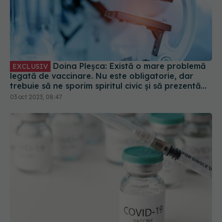
Doina Pleșca: Există o mare problemă
EXCLUSIV
legată de vaccinare. Nu este obligatorie, dar
trebuie să ne sporim spiritul civic și să prezentăm
corect minusurile și plusurile fiecărui vaccin
03 oct 2023, 08:47