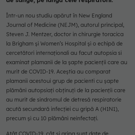
de sânge, pe lângă cele respiratorii.
Într-un nou studiu apărut în New England
Journal of Medicine (NEJM), autorul principal,
Steven J. Mentzer, doctor in chirurgie toracica
la Brigham și Women’s Hospital și o echipă de
cercetători internaționali au facut autopsia si
examinat plamanii de la șapte pacienții care au
murit de COVID-19. Aceștia au comparat
plamanii acestoui grup de pacienti cu șapte
plămâni autopsiați obținuți de la pacienții care
au murit de sindromul de detresă respiratorie
acută secundară infecției cu gripă A (H1N1),
precum și cu 10 plămâni neinfectați.
Atât COVID-19, cât și gripa sunt date de