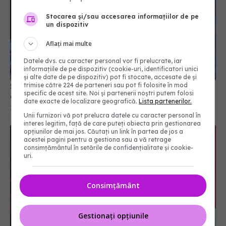
Stocarea și/sau accesarea informațiilor de pe
un dispozitiv
Aflați mai multe
Datele dvs. cu caracter personal vor fi prelucrate, iar
informațiile de pe dispozitiv (cookie-uri, identificatori unici
și alte date de pe dispozitiv) pot fi stocate, accesate de și
trimise către 224 de parteneri sau pot fi folosite în mod
Studiu NIH: Testele de laborator, incerte pentru
specific de acest site. Noi și partenerii noștri putem folosi
diagnosticul de long-COVID
date exacte de localizare geografică.
Lista partenerilor.
15 aug 2024, 18:22
Unii furnizori vă pot prelucra datele cu caracter personal în
interes legitim, față de care puteți obiecta prin gestionarea
opțiunilor de mai jos. Căutați un link în partea de jos a
acestei pagini pentru a gestiona sau a vă retrage
consimțământul în setările de confidențialitate și cookie-
uri.
Consimțământ
Gestionați opțiunile