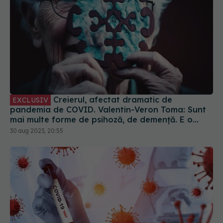
Creierul, afectat dramatic de
EXCLUSIV
pandemia de COVID. Valentin-Veron Toma: Sunt
mai multe forme de psihoză, de demență. E o
accelerare a unor fenomene care păreau să fie
30 aug 2023, 20:55
într-un ritm mai lent