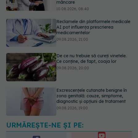
AI pot influența prescrierea
medicamentelor
09.08.2026, 21:00
De ce nu trebuie să cureți vinetele.
Ce conține, de fapt, coaja lor
09.08.2026, 20:00
Excrescențele cutanate benigne în
zona genitală: cauze, simptome,
diagnostic și opțiuni de tratament
09.08.2026, 19:00
Sânii densi sau antecedente
familiale de cancer mamar? De ce
riscul ar putea conta mai mult decât
vârsta
10.08.2026, 09:43
URMĂREȘTE-NE ȘI PE: