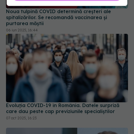
Noua tulpină COVID determină creșteri ale
spitalizărilor. Se recomandă vaccinarea și
purtarea măștii
06 iun 2025, 16:44
Evoluția COVID-19 în România. Datele surpriză
care dau peste cap previziunile specialiștilor
07 oct 2025, 16:23