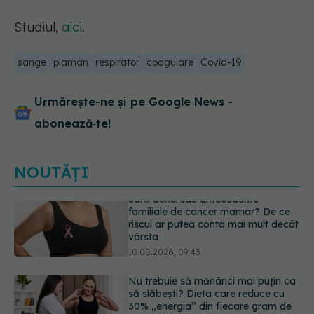
Studiul,
aici.
sange
plaman
respirator
coagulare
Covid-19
Urmărește-ne și pe Google News -
abonează‑te!
NOUTĂȚI
Nu trebuie să mănânci mai puțin ca
să slăbești? Dieta care reduce cu
30% „energia” din fiecare gram de
mâncare
10.08.2026, 08:40
Reclamele din platformele medicale