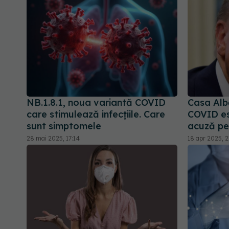
NB.1.8.1, noua variantă COVID
Casa Alb
care stimulează infecțiile. Care
COVID est
sunt simptomele
acuză pe
28 mai 2025, 17:14
18 apr 2025, 2