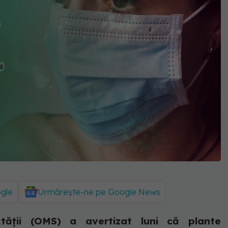
ogle
Urmărește-ne pe Google News
tăţii (OMS) a avertizat luni că plante