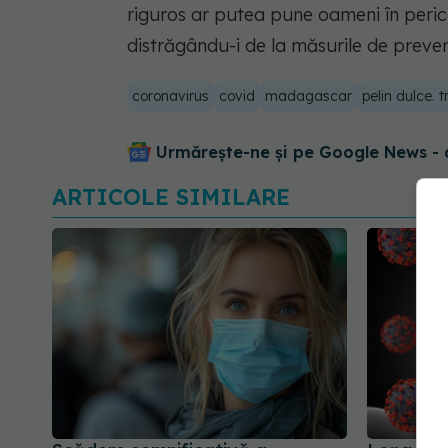
riguros ar putea pune oameni în perico
distrăgându-i de la măsurile de preven
coronavirus
covid
madagascar
pelin dulce. 
Urmărește-ne și pe Google News - 
ARTICOLE SIMILARE