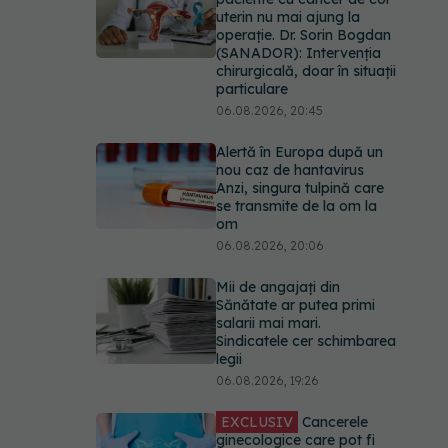
uterin nu mai ajung la
operație. Dr. Sorin Bogdan
(SANADOR): Intervenția
chirurgicală, doar în situații
particulare
06.08.2026, 20:45
Alertă în Europa după un
nou caz de hantavirus
Anzi, singura tulpină care
se transmite de la om la
om
06.08.2026, 20:06
Mii de angajați din
Sănătate ar putea primi
salarii mai mari.
Sindicatele cer schimbarea
legii
06.08.2026, 19:26
EXCLUSIV
Cancerele
ginecologice care pot fi