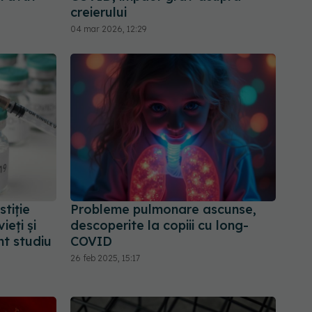
creierului
04 mar 2026, 12:29
tiție
Probleme pulmonare ascunse,
ieți și
descoperite la copiii cu long-
nt studiu
COVID
26 feb 2025, 15:17