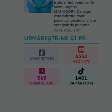
tratate fără operație. Dr.
Sorin Bogdan
(SANADOR): Chirurgia
este indicată doar
punctual, pentru anumite
categorii de paciente
06.08.2026, 19:05
URMĂREȘTE-NE ȘI PE:
EXCLUSIV
Brahiterapie
vs radioterapie externă în
cancerul ginecologic. Dr.
Sorin Bogdan (SANADOR)
6560
URMĂRITORI
explică diferența și cum
ABONAȚI
acționează tratamentul
06.08.2026, 22:49
365
1401
URMĂRITORI
URMĂRITORI