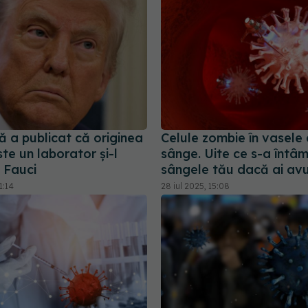
ă a publicat că originea
Celule zombie în vasele
e un laborator și-l
sânge. Uite ce s-a întâ
 Fauci
sângele tău dacă ai av
1:14
28 iul 2025, 15:08