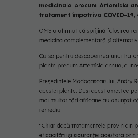
medicinale precum Artemisia an
tratament împotriva COVID-19, ar
OMS a afirmat că sprijină folosirea rem
medicina complementară şi alternativă
Cursa pentru descoperirea unui tratame
plante precum Artemisia annua, cunosc
Preşedintele Madagascarului, Andry 
acestei plante. Deşi acest amestec pe ba
mai multor ţări africane au anunţat c
remediu.
''Chiar dacă tratamentele provin din pra
eficacităţii şi siguranţei acestora prin