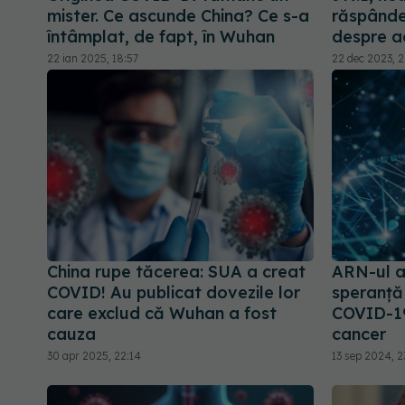
mister. Ce ascunde China? Ce s-a
răspândeș
întâmplat, de fapt, în Wuhan
despre a
22 ian 2025, 18:57
22 dec 2023, 2
China rupe tăcerea: SUA a creat
ARN-ul a
COVID! Au publicat dovezile lor
speranță 
care exclud că Wuhan a fost
COVID-19
cauza
cancer
30 apr 2025, 22:14
13 sep 2024, 2