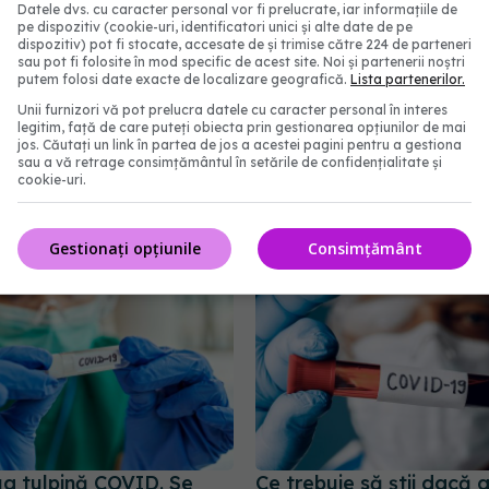
ID, impact asupra
Creierul, afec
EXCLUSIV
Datele dvs. cu caracter personal vor fi prelucrate, iar informațiile de
dramatic de pandemia 
pe dispozitiv (cookie-uri, identificatori unici și alte date de pe
dispozitiv) pot fi stocate, accesate de și trimise către 224 de parteneri
COVID. Valentin-Veron 
14:52
sau pot fi folosite în mod specific de acest site. Noi și partenerii noștri
Sunt mai multe forme d
putem folosi date exacte de localizare geografică.
Lista partenerilor.
psihoză, de demență. E 
Unii furnizori vă pot prelucra datele cu caracter personal în interes
accelerare a unor feno
legitim, față de care puteți obiecta prin gestionarea opțiunilor de mai
jos. Căutați un link în partea de jos a acestei pagini pentru a gestiona
care păreau să fie într-
sau a vă retrage consimțământul în setările de confidențialitate și
mai lent
cookie-uri.
30 aug 2023, 20:55
Gestionați opțiunile
Consimțământ
ua tulpină COVID. Se
Ce trebuie să știi dacă 