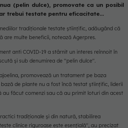
nua (pelin dulce), promovate ca un posibil
 trebui testate pentru eficacitate...
ediilor tradiţionale testate ştiinţific, adăugând că
 are multe beneficii, notează Agerpres.
nt anti COVID-19 a stârnit un interes reînnoit în
ută şi sub denumirea de ''pelin dulce''.
Rajoelina, promovează un tratament pe baza
ză de plante nu a fost încă testat ştiinţific, liderii
ă au făcut comenzi sau că au primit loturi din acest
ctici tradiţionale şi din natură, stabilirea
 teste clinice riguroase este esenţială'', au precizat