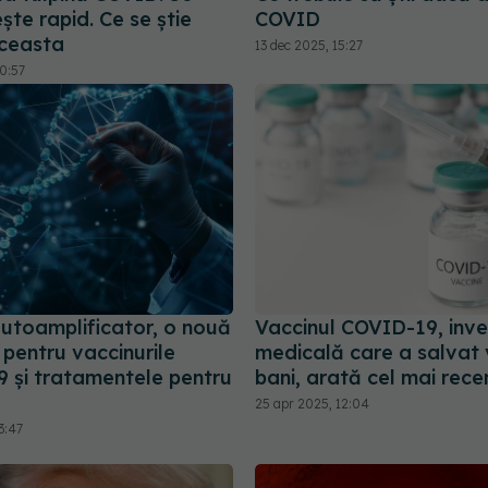
te rapid. Ce se știe
COVID
ceasta
13 dec 2025, 15:27
0:57
utoamplificator, o nouă
Vaccinul COVID-19, inves
pentru vaccinurile
medicală care a salvat v
 și tratamentele pentru
bani, arată cel mai rece
25 apr 2025, 12:04
3:47