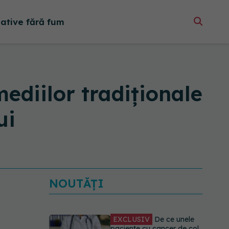
native fără fum
diilor tradiţionale
ui
NOUTĂȚI
EXCLUSIV
De ce unele
paciente cu cancer de col