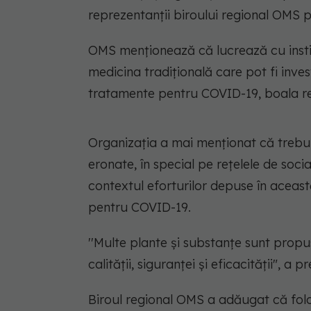
reprezentanţii biroului regional OMS 
OMS menţionează că lucrează cu insti
medicina tradiţională care pot fi inves
tratamente pentru COVID-19, boala re
Organizaţia a mai menţionat că trebu
eronate, în special pe reţelele de soci
contextul eforturilor depuse în acea
pentru COVID-19.
''Multe plante şi substanţe sunt prop
calităţii, siguranţei şi eficacităţii", a 
Biroul regional OMS a adăugat că folo