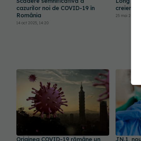
Scădere semnificativă a
Long COV
cazurilor noi de COVID-19 în
creierului
România
25 mai 2026, 
14 oct 2025, 14:20
Originea COVID-19 rămâne un
JN.1, no