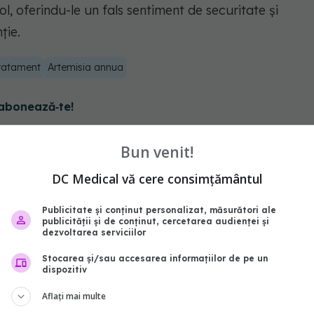
l, oferindu-le un fals sentiment de securitate şi
ţie.
tratament
Artemisia annua
abonează‑te!
Bun venit!
DC Medical vă cere consimțământul
Publicitate și conținut personalizat, măsurători ale
publicității și de conținut, cercetarea audienței și
dezvoltarea serviciilor
Stocarea și/sau accesarea informațiilor de pe un
dispozitiv
Aflați mai multe