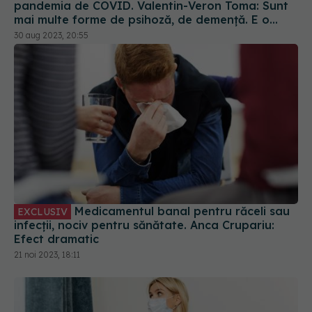
pandemia de COVID. Valentin-Veron Toma: Sunt
mai multe forme de psihoză, de demență. E o
accelerare a unor fenomene care păreau să fie
30 aug 2023, 20:55
într-un ritm mai lent
Medicamentul banal pentru răceli sau
EXCLUSIV
infecții, nociv pentru sănătate. Anca Crupariu:
Efect dramatic
21 noi 2023, 18:11