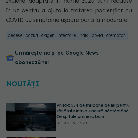
Indiene, adaptate în martie 2020, sunt readuse
în uz pentru a ajuta la tratarea pacienților cu
COVID cu simptome ușoare până la moderate.
decese
cazuri
oxigen
infectare
india
covid
crematorii
Urmărește-ne și pe Google News -
abonează‑te!
NOUTĂȚI
PNRR: 174 de milioane de lei pentru
sănătate într-o singură săptămână.
Ce spitale primesc bani
07.08.2026, 16:41