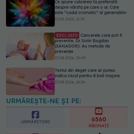
Ce spune culoarea ta preferată
despre vârsta pe care o ai. Care
este "codul cromatic" al generațiilor
07.08.2026, 21:29
EXCLUSIV
Cancerele care pot fi
prevenite. Dr. Sorin Bogdan
(SANADOR): Au metode de
prevenție
07.08.2026, 20:09
Testul din deget care ar putea
indica riscul pentru 8 boli majore
07.08.2026, 18:34
URMĂREȘTE-NE ȘI PE:
Dieta care poate crește brusc
colesterolul. Cine este mai expus
07.08.2026, 17:22
6560
URMĂRITORI
ABONAȚI