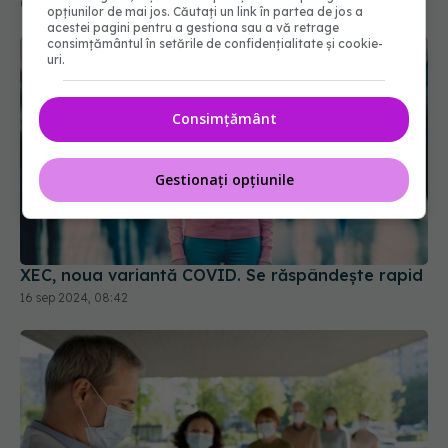
corect minusurile și plusurile fiecărui vaccin
03 oct 2023, 08:47
opțiunilor de mai jos. Căutați un link în partea de jos a
acestei pagini pentru a gestiona sau a vă retrage
consimțământul în setările de confidențialitate și cookie-
uri.
Consimțământ
Gestionați opțiunile
XEC, noua variantă COVID. Se răspândește rapid
16 sep 2024, 08:42