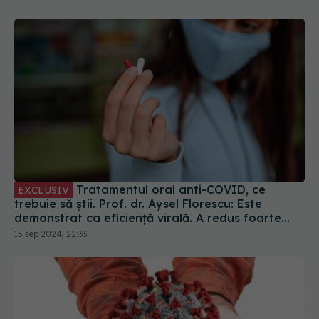
Tratamentul oral anti-COVID, ce
EXCLUSIV
trebuie să știi. Prof. dr. Aysel Florescu: Este
demonstrat ca eficiență virală. A redus foarte
mult riscul de spitalizare
15 sep 2024, 22:33