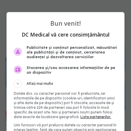
Bun venit!
DC Medical vă cere consimțământul
Publicitate și conținut personalizat, măsurători
ale publicității și de conținut, cercetarea
audienței și dezvoltarea serviciilor
Stocarea și/sau accesarea informațiilor de pe
un dispozitiv
Aflați mai multe
Datele dvs. cu caracter personal vor fi prelucrate, iar
informațiile de pe dispozitiv (cookie-uri, identificatori unici
și alte date de pe dispozitiv) pot fi stocate, accesate de și
trimise către 224 de parteneri sau pot fi folosite în mod
specific de acest site. Noi și partenerii noștri putem folosi
Doina Pleșca: Există o mare problemă
EXCLUSIV
date exacte de localizare geografică.
Lista partenerilor.
legată de vaccinare. Nu este obligatorie, dar
trebuie să ne sporim spiritul civic și să prezentăm
Unii furnizori vă pot prelucra datele cu caracter personal în
interes legitim, față de care puteți obiecta prin gestionarea