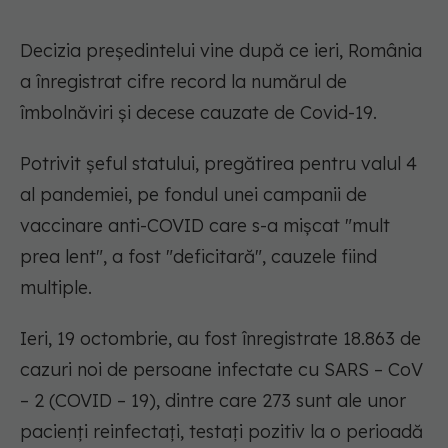
Decizia președintelui vine după ce ieri, România
a înregistrat cifre record la numărul de
îmbolnăviri și decese cauzate de Covid-19.
Potrivit şeful statului, pregătirea pentru valul 4
al pandemiei, pe fondul unei campanii de
vaccinare anti-COVID care s-a mişcat "mult
prea lent", a fost "deficitară", cauzele fiind
multiple.
Ieri, 19 octombrie, au fost înregistrate 18.863 de
cazuri noi de persoane infectate cu SARS – CoV
– 2 (COVID – 19), dintre care 273 sunt ale unor
pacienți reinfectați, testați pozitiv la o perioadă