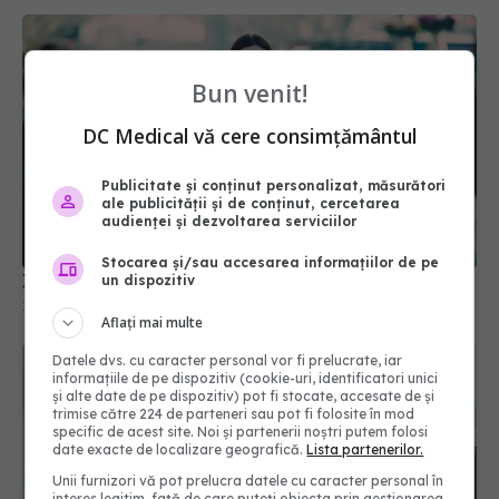
Bun venit!
DC Medical vă cere consimțământul
Publicitate și conținut personalizat, măsurători
ale publicității și de conținut, cercetarea
XEC, noua variantă COVID. Se răspândește rapid
audienței și dezvoltarea serviciilor
16 sep 2024, 08:42
Stocarea și/sau accesarea informațiilor de pe
un dispozitiv
Aflați mai multe
Datele dvs. cu caracter personal vor fi prelucrate, iar
informațiile de pe dispozitiv (cookie-uri, identificatori unici
și alte date de pe dispozitiv) pot fi stocate, accesate de și
trimise către 224 de parteneri sau pot fi folosite în mod
specific de acest site. Noi și partenerii noștri putem folosi
date exacte de localizare geografică.
Lista partenerilor.
Unii furnizori vă pot prelucra datele cu caracter personal în
interes legitim, față de care puteți obiecta prin gestionarea