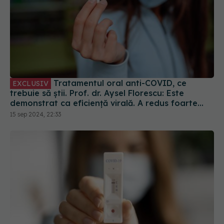
Tratamentul oral anti-COVID, ce
EXCLUSIV
trebuie să știi. Prof. dr. Aysel Florescu: Este
demonstrat ca eficiență virală. A redus foarte
mult riscul de spitalizare
15 sep 2024, 22:33
Ce să faci după un test pozitiv COVID-
EXCLUSIV