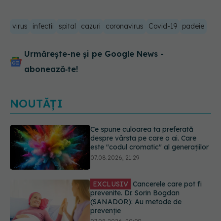
virus
infectii
spital
cazuri
coronavirus
Covid-19
padeie
Urmărește-ne și pe Google News -
abonează‑te!
NOUTĂȚI
EXCLUSIV
Cancerele care pot fi
prevenite. Dr. Sorin Bogdan
(SANADOR): Au metode de
prevenție
07.08.2026, 20:09
Testul din deget care ar putea
indica riscul pentru 8 boli majore
07.08.2026, 18:34