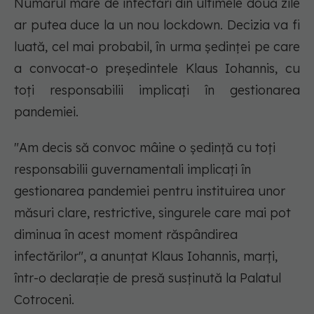
Numărul mare de infectări din ultimele două zile
ar putea duce la un nou lockdown. Decizia va fi
luată, cel mai probabil, în urma ședinței pe care
a convocat-o președintele Klaus Iohannis, cu
toți responsabilii implicați în gestionarea
pandemiei.
"Am decis să convoc mâine o şedinţă cu toţi
responsabilii guvernamentali implicaţi în
gestionarea pandemiei pentru instituirea unor
măsuri clare, restrictive, singurele care mai pot
diminua în acest moment răspândirea
infectărilor", a anunţat Klaus Iohannis, marţi,
într-o declaraţie de presă susţinută la Palatul
Cotroceni.