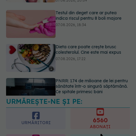
Dieta care poate crește brusc
colesterolul. Cine este mai expus
07.08.2026, 17:22
PNRR: 174 de milioane de lei pentru
sănătate într-o singură săptămână.
Ce spitale primesc bani
07.08.2026, 16:41
URMĂREȘTE-NE ȘI PE:
Ce spune culoarea ta preferată
despre vârsta pe care o ai. Care
este "codul cromatic" al generațiilor
6560
07.08.2026, 21:29
URMĂRITORI
ABONAȚI
365
1401
URMĂRITORI
URMĂRITORI