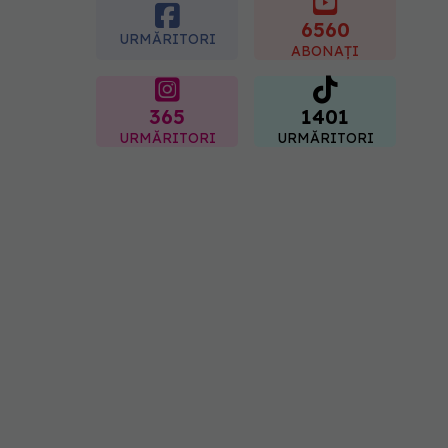
Sorin Bogdan
(SANADOR): Au metode
6560
URMĂRITORI
de prevenție
ABONAȚI
07.08.2026, 20:09
365
1401
URMĂRITORI
URMĂRITORI