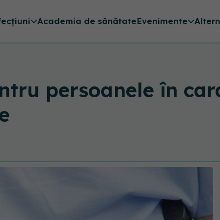
fecțiuni
Academia de sănătate
Evenimente
Alter
tru persoanele în car
le