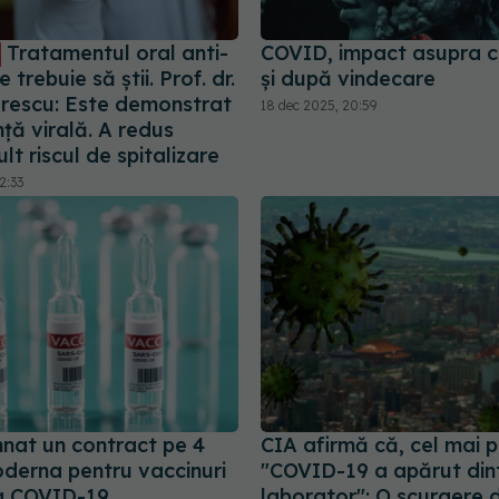
Tratamentul oral anti-
COVID, impact asupra cr
 trebuie să știi. Prof. dr.
și după vindecare
orescu: Este demonstrat
18 dec 2025, 20:59
nță virală. A redus
lt riscul de spitalizare
2:33
nat un contract pe 4
CIA afirmă că, cel mai p
oderna pentru vaccinuri
"COVID-19 a apărut din
a COVID-19
laborator": O scurgere 