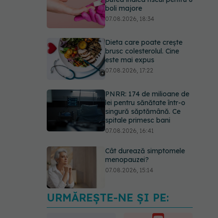
boli majore
07.08.2026, 18:34
Dieta care poate crește
brusc colesterolul. Cine
este mai expus
07.08.2026, 17:22
PNRR: 174 de milioane de
lei pentru sănătate într-o
singură săptămână. Ce
spitale primesc bani
07.08.2026, 16:41
Cât durează simptomele
menopauzei?
07.08.2026, 15:14
URMĂREȘTE-NE ȘI PE:
EXCLUSIV
Cancerele
care pot fi prevenite. Dr.