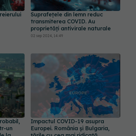
eierului
Suprafețele din lemn reduc
transmiterea COVID. Au
proprietăți antivirale naturale
02 sep 2024, 14:49
robabil,
Impactul COVID-19 asupra
tr-un
Europei. România și Bulgaria,
de la
țările cu cea mai ridicată