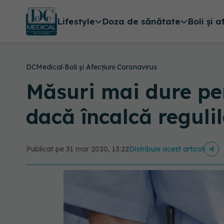
Lifestyle
Doza de sănătate
Boli și a
DCMedical
›
Boli și Afecțiuni
›
Coronavirus
Măsuri mai dure pen
dacă încalcă reguli
Publicat pe 31 mar 2020, 13:22
Distribuie acest articol