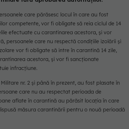
ersoanele care părăsesc locul în care au fost
lor competente, vor fi obligate să reia ciclul de 14
elile efectuate cu carantinarea acestora, și vor
, persoanele care nu respectă condițiile izolării și
zolare vor fi obligate să intre în carantină 14 zile,
rantinarea acestora, și vor fi sancționate
uie infracțiune.
ilitare nr. 2 și până în prezent, au fost plasate în
 persoane care nu au respectat perioada de
ane aflate în carantină au părăsit locația în care
 dispusă măsura carantinării pentru o nouă perioadă