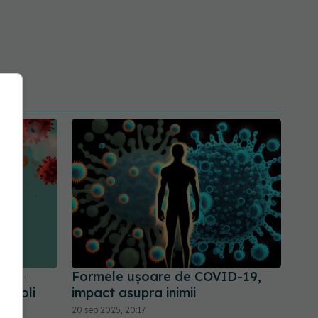
upra
Formele ușoare de COVID-19,
de boli
impact asupra inimii
20 sep 2025, 20:17