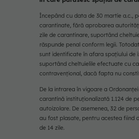
Începând cu data de 30 martie a.c., p
carantinate, fără aprobarea autorități
zile de carantinare, suportând cheltui
răspunde penal conform legii. Totodată
sunt identificate în afara spațiului de i
suportând cheltuielile efectuate cu ca
contravențional, dacă fapta nu constit
De la intrarea în vigoare a Ordonanței M
carantină instituționalizată 1.124 de
autoizolare. De asemenea, 32 de perso
au fost plasate, pentru acestea fiind
de 14 zile.