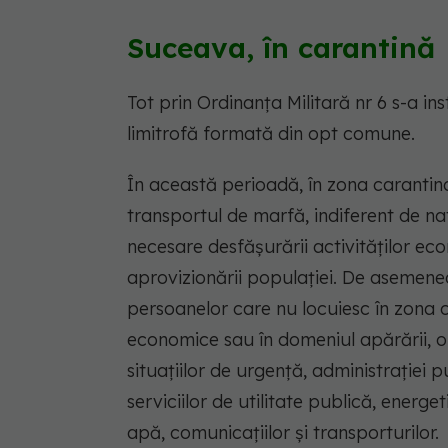
Suceava, în carantină
Tot prin Ordinanța Militară nr 6 s-a ins
limitrofă formată din opt comune.
În această perioadă, în zona carantina
transportul de marfă, indiferent de nat
necesare desfășurării activităților e
aprovizionării populației. De asemenea
persoanelor care nu locuiesc în zona 
economice sau în domeniul apărării, ordi
situațiilor de urgență, administrației pu
serviciilor de utilitate publică, energet
apă, comunicațiilor și transporturilor.