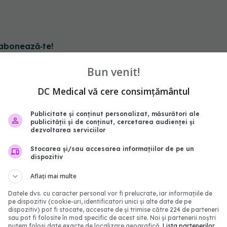
abonează‑te!
Bun venit!
DC Medical vă cere consimțământul
Publicitate și conținut personalizat, măsurători ale
publicității și de conținut, cercetarea audienței și
dezvoltarea serviciilor
Stocarea și/sau accesarea informațiilor de pe un
dispozitiv
Aflați mai multe
Datele dvs. cu caracter personal vor fi prelucrate, iar informațiile de
 anti-COVID a scăzut
Long COVID, impact as
pe dispozitiv (cookie-uri, identificatori unici și alte date de pe
 AVC-urilor și a
creierului. Crește riscul 
dispozitiv) pot fi stocate, accesate de și trimise către 224 de parteneri
sau pot fi folosite în mod specific de acest site. Noi și partenerii noștri
i
neurodegenerative
putem folosi date exacte de localizare geografică.
Lista partenerilor.