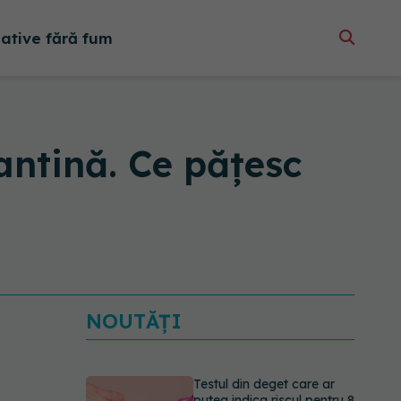
native fără fum
antină. Ce pățesc
NOUTĂȚI
Testul din deget care ar
putea indica riscul pentru 8