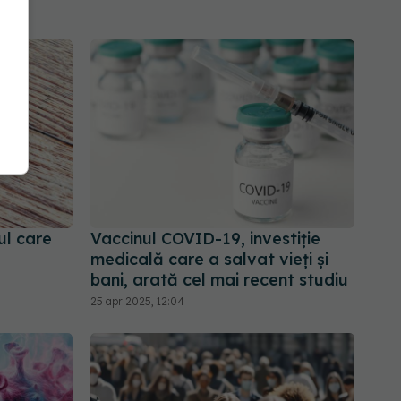
ul care
Vaccinul COVID-19, investiție
medicală care a salvat vieți și
bani, arată cel mai recent studiu
25 apr 2025, 12:04