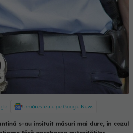
ogle
Urmărește-ne pe Google News
ntină s-au insituit măsuri mai dure, în cazul
ntinare fără aprobarea autorităților.