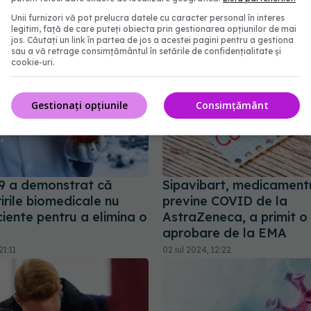
16:27
22 ian 2026, 15:43
Unii furnizori vă pot prelucra datele cu caracter personal în interes
legitim, față de care puteți obiecta prin gestionarea opțiunilor de mai
jos. Căutați un link în partea de jos a acestei pagini pentru a gestiona
sau a vă retrage consimțământul în setările de confidențialitate și
cookie-uri.
Gestionați opțiunile
Consimțământ
 a demonstrat că
Sipavibart, medicament
irile biomedicale nu
previne COVID de la
ciente pentru a elimina o
AstraZeneca, a primit o
aprobare de la EMA
1:11
02 iul 2024, 12:22