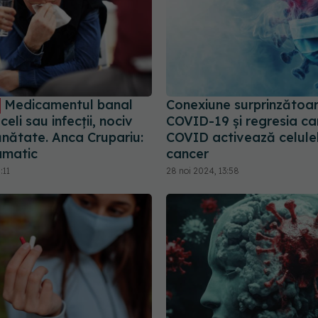
Medicamentul banal
Conexiune surprinzătoar
celi sau infecții, nociv
COVID-19 și regresia can
ănătate. Anca Crupariu:
COVID activează celulel
amatic
cancer
:11
28 noi 2024, 13:58