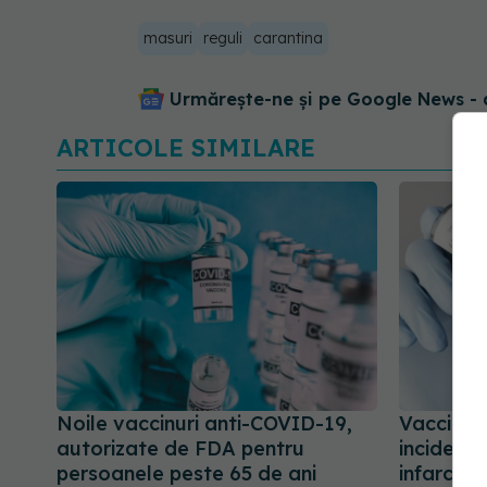
masuri
reguli
carantina
Urmărește-ne și pe Google News - 
ARTICOLE SIMILARE
Noile vaccinuri anti-COVID-19,
Vaccinul
autorizate de FDA pentru
incidența
persoanele peste 65 de ani
infarctulu