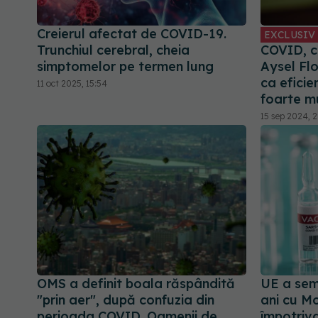
Creierul afectat de COVID-19.
EXCLUSIV
Trunchiul cerebral, cheia
COVID, ce
simptomelor pe termen lung
Aysel Fl
ca eficie
11 oct 2025, 15:54
foarte mu
15 sep 2024, 2
OMS a definit boala răspândită
UE a sem
"prin aer", după confuzia din
ani cu M
perioada COVID. Oamenii de
împotriv