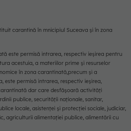
tituit carantină în mnicipiul Suceava și în zona
tă este permisă intrarea, respectiv ieșirea pentru
ura acestuia, a materiilor prime și resurselor
conomice în zona carantinată,precum și a
, este permisă intrarea, respectiv ieșirea,
carantinată dar care desfășoară activități
nii publice, securității naționale, sanitar,
blice locale, asistenței și protecției sociale, judiciar,
ic, agriculturii alimentației publice, alimentării cu