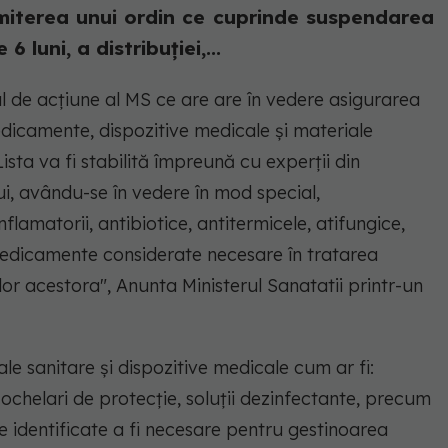
miterea unui ordin ce cuprinde suspendarea
luni, a distribuției,...
 de acțiune al MS ce are are în vedere asigurarea
dicamente, dispozitive medicale și materiale
Lista va fi stabilită împreună cu experții din
lui, avându-se în vedere în mod special,
lamatorii, antibiotice, antitermicele, atifungice,
medicamente considerate necesare în tratarea
lor acestora", Anunta Ministerul Sanatatii printr-un
e sanitare și dispozitive medicale cum ar fi:
ochelari de protecție, soluții dezinfectante, precum
le identificate a fi necesare pentru gestinoarea