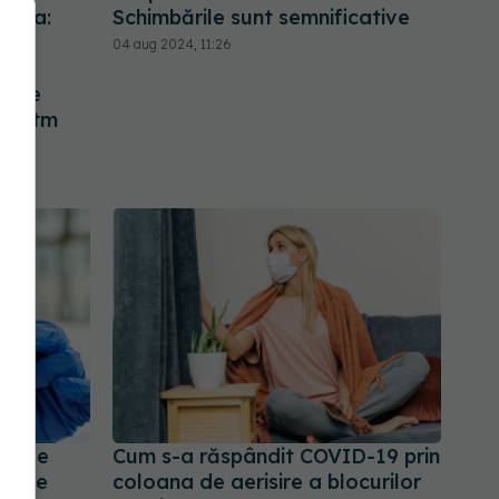
Toma:
Schimbările sunt semnificative
e
04 aug 2024, 11:26
o
mene
un ritm
D. Se
Cum s-a răspândit COVID-19 prin
 știe
coloana de aerisire a blocurilor