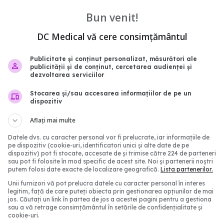
 COVID. Oamenii de
COVID. Valentin-Veron 
Bun venit!
pun că "ar fi putut să
Sunt mai multe forme d
ți"
psihoză, de demență. E 
DC Medical vă cere consimțământul
accelerare a unor feno
0:01
care păreau să fie într-
Publicitate și conținut personalizat, măsurători ale
mai lent
publicității și de conținut, cercetarea audienței și
dezvoltarea serviciilor
30 aug 2023, 20:55
Stocarea și/sau accesarea informațiilor de pe un
dispozitiv
Aflați mai multe
Datele dvs. cu caracter personal vor fi prelucrate, iar informațiile de
pe dispozitiv (cookie-uri, identificatori unici și alte date de pe
dispozitiv) pot fi stocate, accesate de și trimise către 224 de parteneri
sau pot fi folosite în mod specific de acest site. Noi și partenerii noștri
putem folosi date exacte de localizare geografică.
Lista partenerilor.
Unii furnizori vă pot prelucra datele cu caracter personal în interes
legitim, față de care puteți obiecta prin gestionarea opțiunilor de mai
jos. Căutați un link în partea de jos a acestei pagini pentru a gestiona
Doina Pleșca: Există o
JN.1, noua tulpină COVI
sau a vă retrage consimțământul în setările de confidențialitate și
blemă legată de
răspândește rapid. Ce se
cookie-uri.