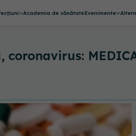
fecțiuni
Academia de sănătate
Evenimente
Alter
ții, coronavirus: MED