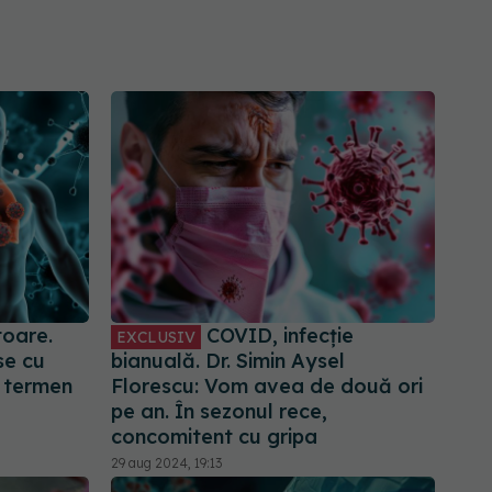
oare.
COVID, infecție
EXCLUSIV
se cu
bianuală. Dr. Simin Aysel
e termen
Florescu: Vom avea de două ori
pe an. În sezonul rece,
concomitent cu gripa
29 aug 2024, 19:13