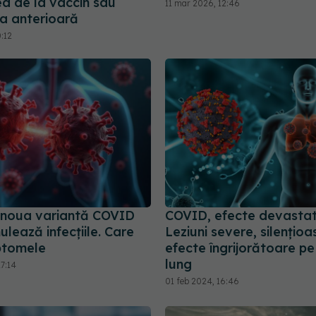
ea de la vaccin sau
11 mar 2026, 12:46
ea anterioară
0:12
, noua variantă COVID
COVID, efecte devastat
ulează infecțiile. Care
Leziuni severe, silențioa
ptomele
efecte îngrijorătoare p
lung
7:14
01 feb 2024, 16:46