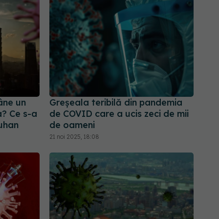
âne un
Greșeala teribilă din pandemia
a? Ce s-a
de COVID care a ucis zeci de mii
Wuhan
de oameni
21 noi 2025, 18:08