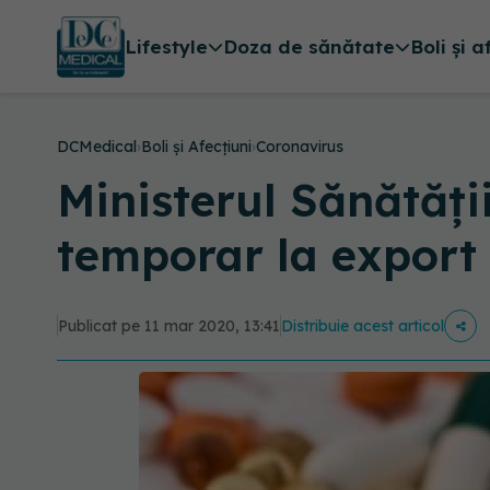
Lifestyle
Doza de sănătate
Boli și a
DCMedical
›
Boli și Afecțiuni
›
Coronavirus
Ministerul Sănătă
temporar la export
Publicat pe 11 mar 2020, 13:41
Distribuie acest articol