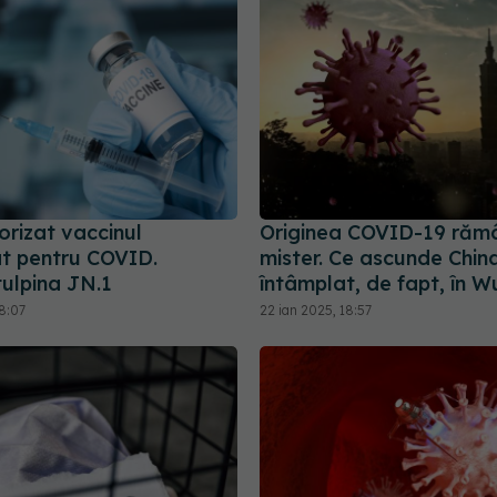
orizat vaccinul
Originea COVID-19 răm
at pentru COVID.
mister. Ce ascunde Chin
tulpina JN.1
întâmplat, de fapt, în 
8:07
22 ian 2025, 18:57