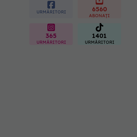
Sorin Bogdan
(SANADOR): Au metode
6560
URMĂRITORI
de prevenție
ABONAȚI
07.08.2026, 20:09
365
1401
URMĂRITORI
URMĂRITORI