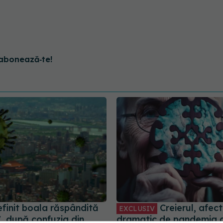
abonează‑te!
finit boala răspândită
Creierul, afec
EXCLUSIV
", după confuzia din
dramatic de pandemia 