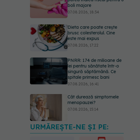
boli majore
07.08.2026, 18:34
Dieta care poate crește
brusc colesterolul. Cine
este mai expus
07.08.2026, 17:22
PNRR: 174 de milioane de
lei pentru sănătate într-o
singură săptămână. Ce
spitale primesc bani
07.08.2026, 16:41
Cât durează simptomele
menopauzei?
07.08.2026, 15:14
URMĂREȘTE-NE ȘI PE:
EXCLUSIV
Cancerele
care pot fi prevenite. Dr.