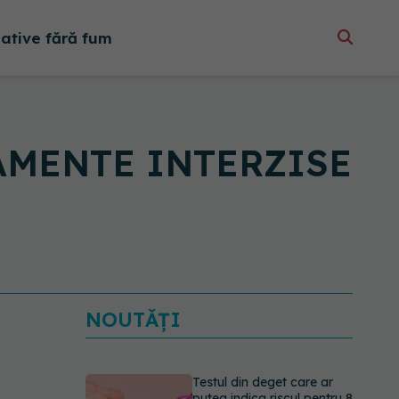
native fără fum
ICAMENTE INTERZISE
NOUTĂȚI
Testul din deget care ar
putea indica riscul pentru 8