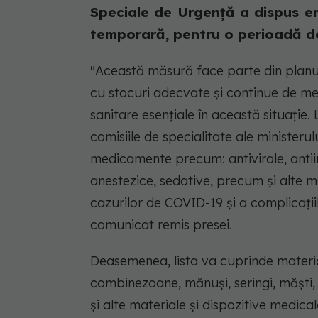
Speciale de Urgență a dispus e
temporară, pentru o perioadă de 6 
"Această măsură face parte din planul
cu stocuri adecvate și continue de me
sanitare esențiale în această situație. 
comisiile de specialitate ale ministeru
medicamente precum: antivirale, antiinf
anestezice, sedative, precum și alte 
cazurilor de COVID-19 și a complicații
comunicat remis presei.
Deasemenea, lista va cuprinde material
combinezoane, mănuși, seringi, măști, 
și alte materiale și dispozitive medica