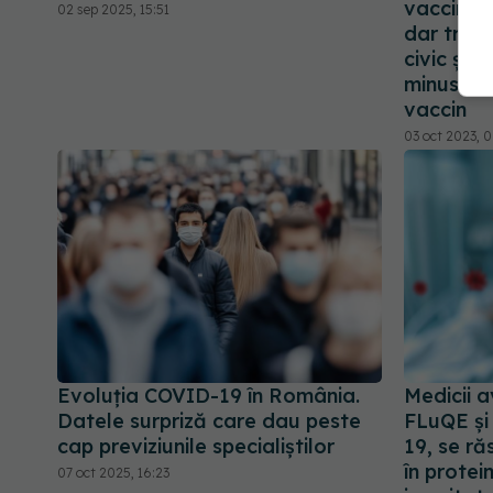
vaccinare
02 sep 2025, 15:51
dar trebu
civic și 
minusurile
vaccin
03 oct 2023, 
Evoluția COVID-19 în România.
Medicii a
Datele surpriză care dau peste
FLuQE și
cap previziunile specialiștilor
19, se ră
în protei
07 oct 2025, 16:23