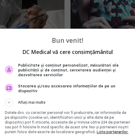
Bun venit!
fectat cu coronavirus
Creierul, afec
EXCLUSIV
13 zile. Cazul lui a uimit
dramatic de pandemia 
DC Medical vă cere consimțământul
rii: Conduce la apariția
COVID. Valentin-Veron 
ante unice, sensibile
Sunt mai multe forme d
Publicitate și conținut personalizat, măsurători ale
publicității și de conținut, cercetarea audienței și
psihoză, de demență. E 
08:51
dezvoltarea serviciilor
accelerare a unor feno
care păreau să fie într-
Stocarea și/sau accesarea informațiilor de pe un
dispozitiv
mai lent
30 aug 2023, 20:55
Aflați mai multe
Datele dvs. cu caracter personal vor fi prelucrate, iar informațiile de
pe dispozitiv (cookie-uri, identificatori unici și alte date de pe
dispozitiv) pot fi stocate, accesate de și trimise către 224 de parteneri
sau pot fi folosite în mod specific de acest site. Noi și partenerii noștri
putem folosi date exacte de localizare geografică.
Lista partenerilor.