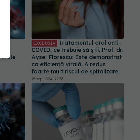
duc
Tratamentul oral anti-
EXCLUSIV
COVID, ce trebuie să știi. Prof. dr.
turale
Aysel Florescu: Este demonstrat
ca eficiență virală. A redus
foarte mult riscul de spitalizare
15 sep 2024, 22:33