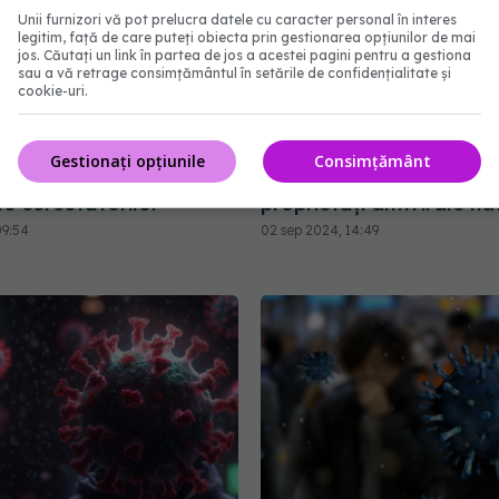
Unii furnizori vă pot prelucra datele cu caracter personal în interes
legitim, față de care puteți obiecta prin gestionarea opțiunilor de mai
jos. Căutați un link în partea de jos a acestei pagini pentru a gestiona
sau a vă retrage consimțământul în setările de confidențialitate și
cookie-uri.
iii care răcesc mai des
Suprafețele din lemn re
Gestionați opțiunile
Consimțământ
 protejați de COVID-19.
transmiterea COVID. Au
ile cercetătorilor
proprietăți antivirale na
09:54
02 sep 2024, 14:49