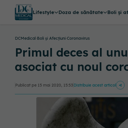
Lifestyle
Doza de sănătate
Boli și a
DCMedical
›
Boli și Afecțiuni
›
Coronavirus
Primul deces al unu
asociat cu noul cor
Publicat pe 15 mai 2020, 15:53
Distribuie acest articol