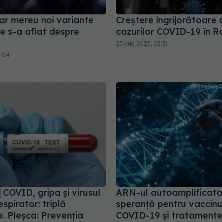
ar mereu noi variante
Creștere îngrijorătoare 
e s-a aflat despre
cazurilor COVID-19 în 
25 aug 2025, 22:31
5:04
COVID, gripa și virusul
ARN-ul autoamplificato
respirator: triplă
speranță pentru vaccinu
. Pleșca: Prevenția
COVID-19 și tratamente