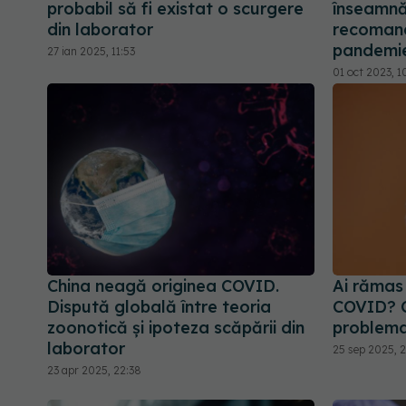
probabil să fi existat o scurgere
înseamnă
din laborator
recomand
pandemie
27 ian 2025, 11:53
01 oct 2023, 1
China neagă originea COVID.
Ai rămas
Dispută globală între teoria
COVID? C
zoonotică și ipoteza scăpării din
problem
laborator
25 sep 2025, 
23 apr 2025, 22:38