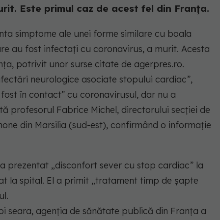
it. Este primul caz de acest fel din Franța.
zenta simptome ale unei forme similare cu boala
are au fost infectați cu coronavirus, a murit. Acesta
ţa, potrivit unor surse citate de agerpres.ro.
afectări neurologice asociate stopului cardiac”,
fost în contact” cu coronavirusul, dar nu a
 profesorul Fabrice Michel, directorului secţiei de
mone din Marsilia (sud-est), confirmând o informaţie
, a prezentat „disconfort sever cu stop cardiac” la
tat la spital. El a primit „tratament timp de şapte
ul.
i seara, agenţia de sănătate publică din Franţa a