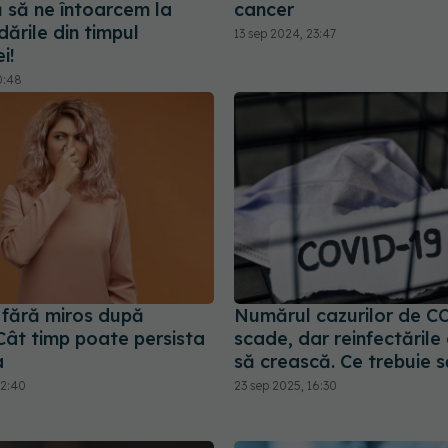
 să ne întoarcem la
cancer
ările din timpul
13 sep 2024, 23:47
i!
0:48
 fără miros după
Numărul cazurilor de C
ât timp poate persista
scade, dar reinfectările
a
să crească. Ce trebuie să
22:40
23 sep 2025, 16:30