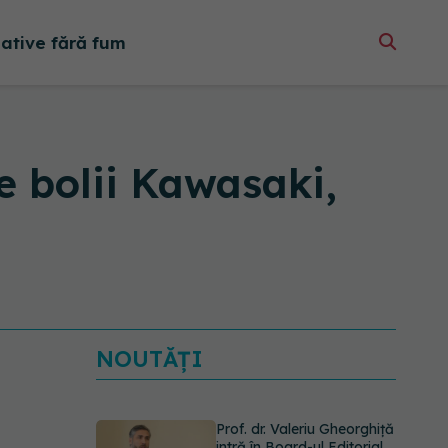
native fără fum
e bolii Kawasaki,
NOUTĂȚI
Prof. dr. Valeriu Gheorghiță
intră în Board-ul Editorial