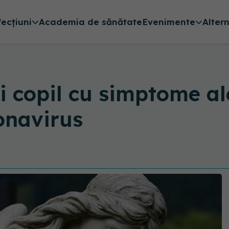
fecțiuni
Academia de sănătate
Evenimente
Alter
i copil cu simptome al
onavirus