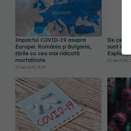
Impactul COVID-19 asupra
De ce cop
Europei. România și Bulgaria,
sunt mai
țările cu cea mai ridicată
Explicați
mortalitate
02 sep 2025, 
03 sep 2024, 15:42