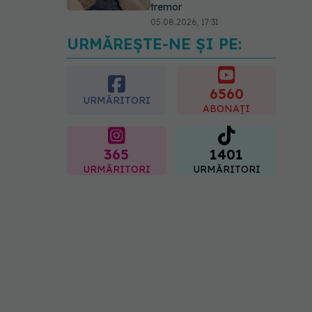
tremor
05.08.2026, 17:31
URMĂREȘTE-NE ȘI PE:
Gabriela Cristea, manifest
pentru respect și
acceptare: Corpul
fiecăruia spune o poveste
6560
URMĂRITORI
05.08.2026, 21:23
ABONAȚI
365
1401
URMĂRITORI
URMĂRITORI