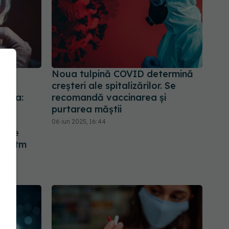
tat
Noua tulpină COVID determină
de
creșteri ale spitalizărilor. Se
Toma:
recomandă vaccinarea și
e
purtarea măștii
o
06 iun 2025, 16:44
mene
un ritm