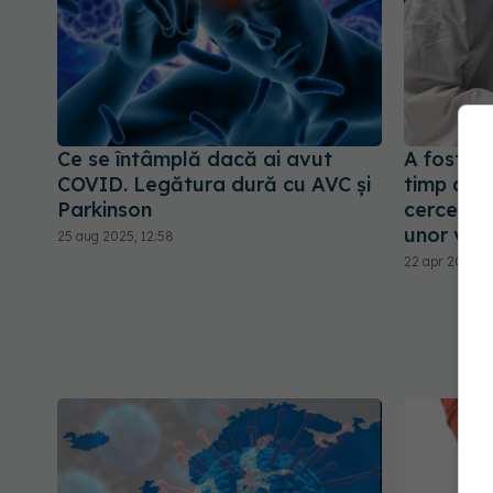
Ce se întâmplă dacă ai avut
A fost in
COVID. Legătura dură cu AVC și
timp de 6
Parkinson
cercetăto
unor vari
25 aug 2025, 12:58
22 apr 2024, 