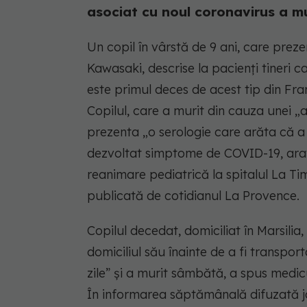
asociat cu noul coronavirus a mur
Un copil în vârstă de 9 ani, care pre
Kawasaki, descrise la pacienţi tineri c
este primul deces de acest tip din Fran
Copilul, care a murit din cauza unei „
prezenta „o serologie care arăta că a 
dezvoltat simptome de COVID-19, arată
reanimare pediatrică la spitalul La Ti
publicată de cotidianul La Provence.
Copilul decedat, domiciliat în Marsilia
domiciliul său înainte de a fi transpor
zile” şi a murit sâmbătă, a spus medic
În informarea săptămânală difuzată jo