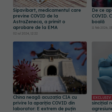
Sipavibart, medicamentul care
De ce ap
previne COVID de la
COVID. C
AstraZeneca, a primit o
boală
aprobare de la EMA
11 feb 2026, 1
02 iul 2024, 12:22
China neagă acuzația CIA cu
EXCLUSIV
privire la apariția COVID din
sincițial 
laborator: E extrem de puţin
agresiune