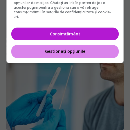
opțiunilor de mai jos. Căutați un link în partea de jos a
acestei pagini pentru a gestiona sau a vă retrage
consimțământul în setările de confidențialitate și cookie-
uri.
UE a autorizat vaccinul actualizat pentru COVID.
Vizează tulpina JN.1
09 oct 2024, 18:07
Consimțământ
Gestionați opțiunile
Cazurile COVID-19, în creștere în Europa: Doar
jumătate dintre țări au raportat decesele
cauzate de COVID
08 sep 2023, 15:40