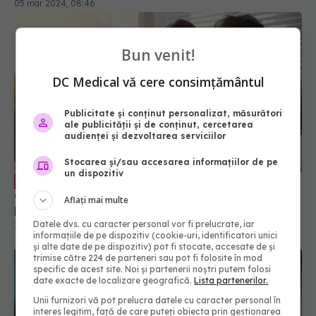
Bun venit!
DC Medical vă cere consimțământul
Publicitate și conținut personalizat, măsurători
Greșeala mortală pe care o facem
ale publicității și de conținut, cercetarea
EXCLUSIV
audienței și dezvoltarea serviciilor
când suntem răciți. Adrian Marinescu: Le luăm ca
pe bomboane
Stocarea și/sau accesarea informațiilor de pe
14 dec 2023, 15:44
un dispozitiv
Aflați mai multe
Datele dvs. cu caracter personal vor fi prelucrate, iar
informațiile de pe dispozitiv (cookie-uri, identificatori unici
și alte date de pe dispozitiv) pot fi stocate, accesate de și
trimise către 224 de parteneri sau pot fi folosite în mod
specific de acest site. Noi și partenerii noștri putem folosi
date exacte de localizare geografică.
Lista partenerilor.
Unii furnizori vă pot prelucra datele cu caracter personal în
interes legitim, față de care puteți obiecta prin gestionarea