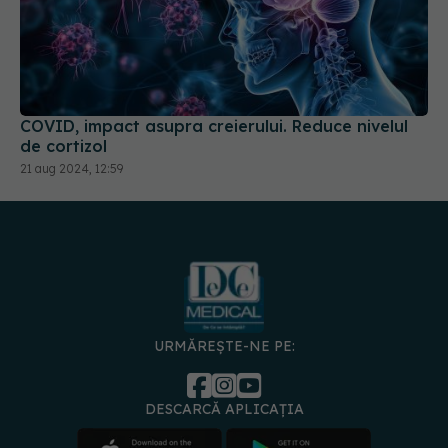
COVID, impact asupra creierului. Reduce nivelul
de cortizol
21 aug 2024, 12:59
URMĂREȘTE-NE PE:
DESCARCĂ APLICAȚIA
spre
Medici și
Politica de
Politica
Gestionați
Contact
Declarați