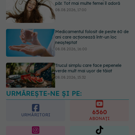
Medicamentul folosit de peste 60 de
ani care acționează într-un loc
neașteptat
08.08.2026, 16:00
Trucul simplu care face pepenele
verde mult mai ușor de tăiat
08.08.2026, 15:32
URMĂREȘTE-NE ȘI PE:
Ce poți mânca și ce trebuie să eviți
dacă ai gastrită: exemplu de meniu
care reduce inflamația stomacului
6560
08.08.2026, 19:00
URMĂRITORI
ABONAȚI
365
1401
URMĂRITORI
URMĂRITORI
ARTICOLE SIMILARE