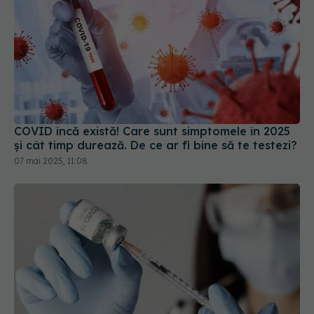
COVID încă există! Care sunt simptomele în 2025
și cât timp durează. De ce ar fi bine să te testezi?
07 mai 2025, 11:08
Vaccinul anti-COVID a scăzut incidența AVC-urilor
și a infarctului