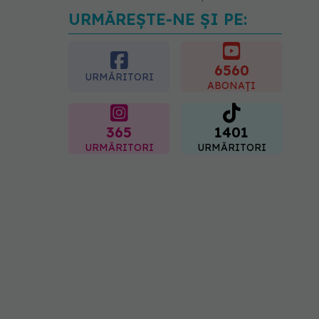
URMĂREȘTE-NE ȘI PE:
Medicii de la Fundeni
demontează unul dintre
cele mai răspândite mituri
despre diabet
6560
URMĂRITORI
06.08.2026, 11:52
ABONAȚI
365
1401
URMĂRITORI
URMĂRITORI