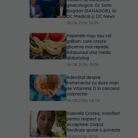
ginecologice. Dr. Sorin
Bogdan (SANADOR), la
DC Medical și DC News
06.08.2026, 10:29
Pepenele roșu sau cel
galben: care crește
glicemia mai repede.
Răspunsul unui medic
diabetolog
06.08.2026, 09:36
Adevărul despre
tratamentul cu doze mari
de Vitamina D în cancerul
colorectal
06.08.2026, 08:06
Gabriela Cristea, manifest
pentru respect și
acceptare: Corpul
fiecăruia spune o poveste
05.08.2026, 21:23