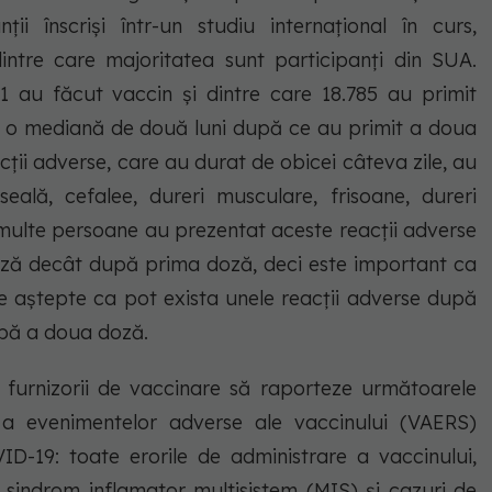
ii înscriși într-un studiu internațional în curs,
intre care majoritatea sunt participanți din SUA.
801 au făcut vaccin și dintre care 18.785 au primit
ru o mediană de două luni după ce au primit a doua
ții adverse, care au durat de obicei câteva zile, au
oseală, cefalee, dureri musculare, frisoane, dureri
 multe persoane au prezentat aceste reacții adverse
ă decât după prima doză, deci este important ca
 se aștepte ca pot exista unele reacții adverse după
upă a doua doză.
și furnizorii de vaccinare să raporteze următoarele
e a evenimentelor adverse ale vaccinului (VAERS)
D-19: toate erorile de administrare a vaccinului,
sindrom inflamator multisistem (MIS) și cazuri de