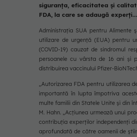
siguranța, eficacitatea și calita
FDA, la care se adaugă experți...
Administrația SUA pentru Alimente 
utilizare de urgență (EUA) pentru u
(COVID-19) cauzat de sindromul res
persoanele cu vârsta de 16 ani și p
distribuirea vaccinului Pfizer-BioNTe
„Autorizarea FDA pentru utilizarea d
importantă în lupta împotriva aces
multe familii din Statele Unite și din
M. Hahn. „Acțiunea urmează unui proce
contribuția experților independenți din
aprofundată de către oamenii de știin