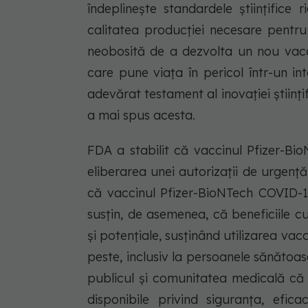
îndeplinește standardele științifice
calitatea producției necesare pentru
neobosită de a dezvolta un nou vac
care pune viața în pericol într-un i
adevărat testament al inovației științif
a mai spus acesta.
FDA a stabilit că vaccinul Pfizer-Bio
eliberarea unei autorizații de urgență
că vaccinul Pfizer-BioNTech COVID-19
susțin, de asemenea, că beneficiile c
și potențiale, susținând utilizarea vac
peste, inclusiv la persoanele sănăto
publicul și comunitatea medicală că 
disponibile privind siguranța, efica