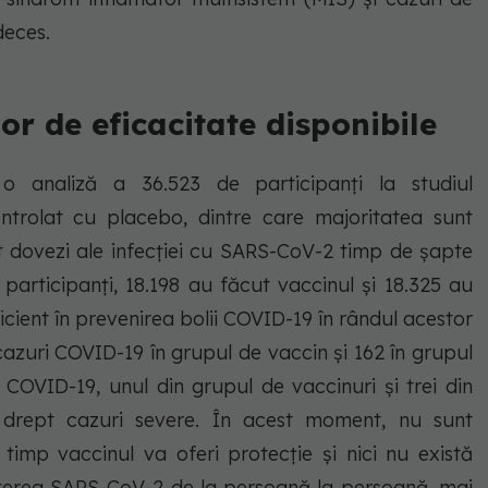
deces.
r de eficacitate disponibile
 o analiză a 36.523 de participanți la studiul
ontrolat cu placebo, dintre care majoritatea sunt
t dovezi ale infecției cu SARS-CoV-2 timp de șapte
participanți, 18.198 au făcut vaccinul și 18.325 au
icient în prevenirea bolii COVID-19 în rândul acestor
t cazuri COVID-19 în grupul de vaccin și 162 în grupul
 COVID-19, unul din grupul de vaccinuri și trei din
 drept cazuri severe. În acest moment, nu sunt
 timp vaccinul va oferi protecție și nici nu există
iterea SARS-CoV-2 de la persoană la persoană, mai