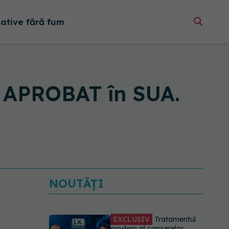
native fără fum
, APROBAT în SUA.
NOUTĂȚI
EXCLUSIV
Tratamentul
modern al cancerelor