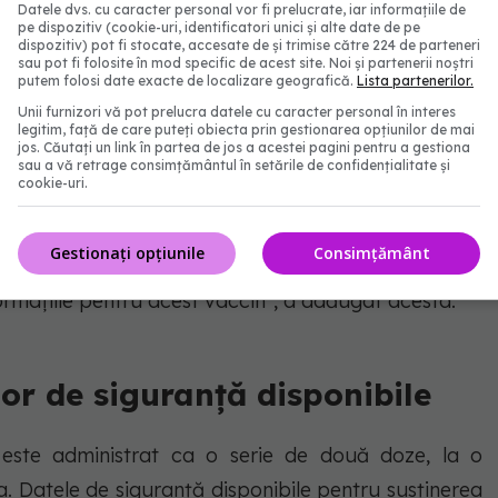
Datele dvs. cu caracter personal vor fi prelucrate, iar informațiile de
ui depășesc în mod clar riscurile sale cunoscute și
pe dispozitiv (cookie-uri, identificatori unici și alte date de pe
dispozitiv) pot fi stocate, accesate de și trimise către 224 de parteneri
ucător au îndeplinit așteptările FDA așa cum sunt
sau pot fi folosite în mod specific de acest site. Noi și partenerii noștri
putem folosi date exacte de localizare geografică.
Lista partenerilor.
 orientare din iunie și octombrie. Eforturile de
Unii furnizori vă pot prelucra datele cu caracter personal în interes
au sacrificat standardele științifice sau integritatea
legitim, față de care puteți obiecta prin gestionarea opțiunilor de mai
jos. Căutați un link în partea de jos a acestei pagini pentru a gestiona
inului. Procesul de revizuire al FDA a inclus, de
sau a vă retrage consimțământul în setările de confidențialitate și
cookie-uri.
pendentă de la membrii Comitetului consultativ al
biologice conexe. Realizarea de astăzi este o dovadă
Gestionați opțiunile
Consimțământ
 și a medicilor din carieră, care au lucrat neobosit
formațiile pentru acest vaccin”, a adăugat acesta.
or de siguranță disponibile
este administrat ca o serie de două doze, la o
a. Datele de siguranță disponibile pentru susținerea