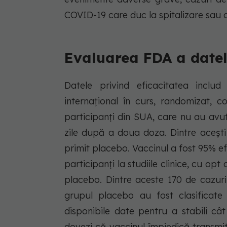
COVID-19 care duc la spitalizare sau 
Evaluarea FDA a datelo
Datele privind eficacitatea includ
internațional în curs, randomizat, c
participanți din SUA, care nu au avu
zile după a doua doza. Dintre acești 
primit placebo. Vaccinul a fost 95% ef
participanți la studiile clinice, cu op
placebo. Dintre aceste 170 de cazuri
grupul placebo au fost clasificate
disponibile date pentru a stabili cât
dovezi că vaccinul împiedică transm