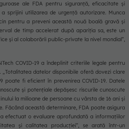
 riguroase ale FDA pentru siguranță, eficacitate și
 a sprijini utilizarea de urgență autorizare. Munca
cin pentru a preveni această nouă boală gravă și
nterval de timp accelerat după apariția sa, este un
ice și al colaborării public-private la nivel mondial”,
NTech COVID-19 a îndeplinit criteriile legale pentru
. „Totalitatea datelor disponibile oferă dovezi clare
 poate fi eficient în prevenirea COVID-19. Datele
unoscute și potențiale depășesc riscurile cunoscute
cinului la milioane de persoane cu vârsta de 16 ani și
ase. Făcând această determinare, FDA poate asigura
a efectuat o evaluare aprofundată a informațiilor
citatea și calitatea producției”, se arată într-un