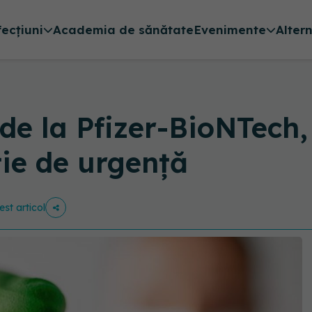
fecțiuni
Academia de sănătate
Evenimente
Alter
de la Pfizer-BioNTech
ie de urgență
est articol