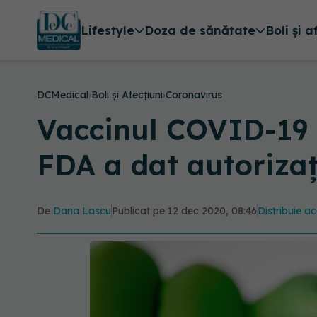
Lifestyle
Doza de sănătate
Boli și a
DCMedical
›
Boli și Afecțiuni
›
Coronavirus
Vaccinul COVID-19 
FDA a dat autorizaț
De
Dana Lascu
Publicat pe 12 dec 2020, 08:46
Distribuie ac