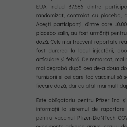
EUA includ 37.586 dintre participanț
randomizat, controlat cu placebo, d
Acești participanți, dintre care 18.
placebo salin, au fost urmăriți pent
doză. Cele mai frecvent raportate reac
fost durerea la locul injectării, ob
articulare și febră. De remarcat, mai
mai degrabă după cea de-a doua doz
furnizorii și cei care fac vaccinul să
fiecare doză, dar cu atât mai mult d
Este obligatoriu pentru Pfizer Inc. 
informații la sistemul de raportar
pentru vaccinul Pfizer-BioNTech COVI
evenimente adverse grave, cazuri de 