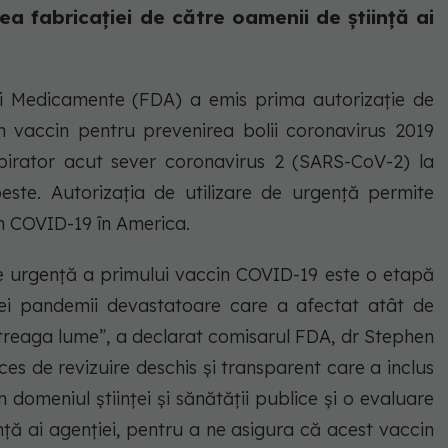
tea fabricației de către oamenii de știință ai
și Medicamente (FDA) a emis prima autorizație de
n vaccin pentru prevenirea bolii coronavirus 2019
pirator acut sever coronavirus 2 (SARS-CoV-2) la
este. Autorizația de utilizare de urgență permite
ch COVID-19 în America.
e urgență a primului vaccin COVID-19 este o etapă
tei pandemii devastatoare care a afectat atât de
 întreaga lume”, a declarat comisarul FDA, dr Stephen
s de revizuire deschis și transparent care a inclus
 domeniul științei și sănătății publice și o evaluare
ță ai agenției, pentru a ne asigura că acest vaccin