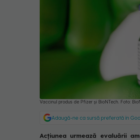
Vaccinul produs de Pfizer și BioNTech. Foto: Bi
Adaugă-ne ca sursă preferată în Go
Acțiunea urmează evaluării amăn