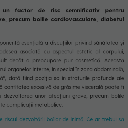
 un factor de risc semnificativ pentru
e, precum bolile cardiovasculare, diabetul
onentă esențială a discuțiilor privind sănătatea și
e adesea asociată cu aspectul estetic al corpului,
mult decât o preocupare pur cosmetică. Această
ul organelor interne, în special în zona abdominală,
", dată fiind poziția sa în straturile profunde ale
ă cantitatea excesivă de grăsime viscerală poate fi
u dezvoltarea unor afecțiuni grave, precum bolile
lte complicații metabolice.
e riscul dezvoltării boilor de inimă. Ce ar trebui să