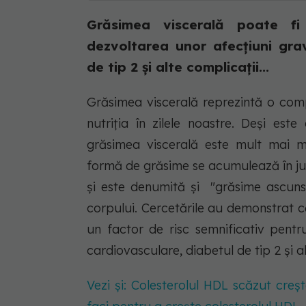
Grăsimea viscerală poate fi
dezvoltarea unor afecțiuni grav
de tip 2 și alte complicații...
Grăsimea viscerală reprezintă o comp
nutriția în zilele noastre. Deși est
grăsimea viscerală este mult mai 
formă de grăsime se acumulează în jur
și este denumită și "grăsime ascunsă
corpului. Cercetările au demonstrat c
un factor de risc semnificativ pentr
cardiovasculare, diabetul de tip 2 și a
Vezi și: Colesterolul HDL scăzut creșt