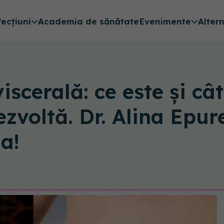
fecțiuni
Academia de sănătate
Evenimente
Alter
scerală: ce este și cât
zvoltă. Dr. Alina Epure
a!