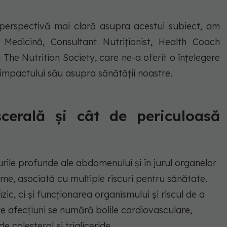
 perspectivă mai clară asupra acestui subiect, am
 Medicină, Consultant Nutriționist, Health Coach
he Nutrition Society, care ne-a oferit o înțelegere
 impactului său asupra sănătății noastre.
cerală și cât de periculoasă
urile profunde ale abdomenului și în jurul organelor
me, asociată cu multiple riscuri pentru sănătate.
ic, ci și funcționarea organismului și riscul de a
te afecțiuni se numără bolile cardiovasculare,
de colesterol și trigliceride.