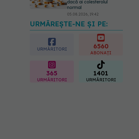
dacă ai colesterolul
normal
05.08.2026, 19:42
URMĂREȘTE-NE ȘI PE:
Pepenele roșu sau cel
galben: care crește
glicemia mai repede.
Răspunsul unui medic
6560
URMĂRITORI
diabetolog
ABONAȚI
06.08.2026, 09:36
365
1401
URMĂRITORI
URMĂRITORI