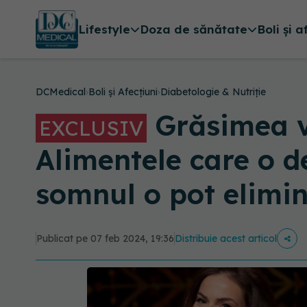
Lifestyle
Doza de sănătate
Boli și a
DCMedical
›
Boli și Afecțiuni
›
Diabetologie & Nutriție
Grăsimea vi
EXCLUSIV
Alimentele care o de
somnul o pot elimin
Publicat pe 07 feb 2024, 19:36
Distribuie acest articol