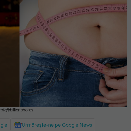
epik@billionphotos
ogle
Urmărește-ne pe Google News