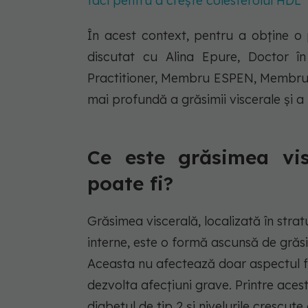
faci pentru a crește colesterolul HDL
În acest context, pentru a obține o
discutat cu Alina Epure, Doctor în
Practitioner, Membru ESPEN, Membru T
mai profundă a grăsimii viscerale și a
Ce este grăsimea vis
poate fi?
Grăsimea viscerală, localizată în strat
interne, este o formă ascunsă de grăsi
Aceasta nu afectează doar aspectul fiz
dezvolta afecțiuni grave. Printre aces
diabetul de tip 2 și nivelurile crescute 