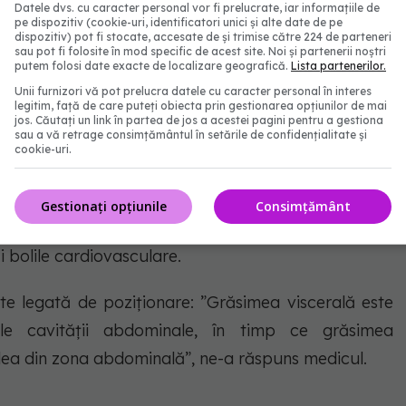
?
Datele dvs. cu caracter personal vor fi prelucrate, iar informațiile de
pe dispozitiv (cookie-uri, identificatori unici și alte date de pe
dispozitiv) pot fi stocate, accesate de și trimise către 224 de parteneri
sau pot fi folosite în mod specific de acest site. Noi și partenerii noștri
 grăsime care se acumulează sub piele, în stratul
putem folosi date exacte de localizare geografică.
Lista partenerilor.
vizibilă formă de grăsime și poate varia în grosime
Unii furnizori vă pot prelucra datele cu caracter personal în interes
legitim, față de care puteți obiecta prin gestionarea opțiunilor de mai
ecum sexul, vârsta, genetica și nivelul de activitate
jos. Căutați un link în partea de jos a acestei pagini pentru a gestiona
sau a vă retrage consimțământul în setările de confidențialitate și
ște mai multe funcții în organism, inclusiv izolarea
cookie-uri.
rganelor interne. O cantitate moderată de grăsime
ară pentru sănătatea generală, dar excesul de
Gestionați opțiunile
Consimțământ
 creșterea în greutate și la riscul de boli asociate
și bolile cardiovasculare.
te legată de poziționare: ”Grăsimea viscerală este
ale cavității abdominale, în timp ce grăsimea
lea din zona abdominală”, ne-a răspuns medicul.