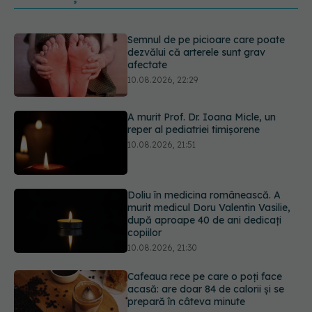
A murit Prof. Dr. Ioana Micle, un
reper al pediatriei timișorene
10.08.2026, 21:51
Doliu în medicina românească. A
murit medicul Doru Valentin Vasilie,
după aproape 40 de ani dedicați
copiilor
10.08.2026, 21:30
Cafeaua rece pe care o poți face
acasă: are doar 84 de calorii și se
prepară în câteva minute
10.08.2026, 20:51
EXCLUSIV
Ambulanța sub
presiune. Dr. Alis Grasu (SABIF), la
Academia de Sănătate