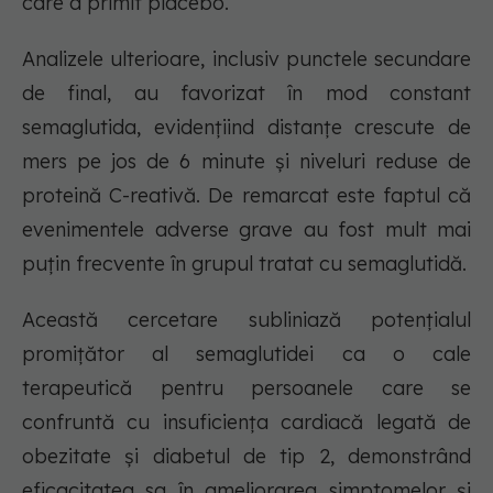
care a primit placebo.
Analizele ulterioare, inclusiv punctele secundare
de final, au favorizat în mod constant
semaglutida, evidențiind distanțe crescute de
mers pe jos de 6 minute și niveluri reduse de
proteină C-reativă. De remarcat este faptul că
evenimentele adverse grave au fost mult mai
puțin frecvente în grupul tratat cu semaglutidă.
Această cercetare subliniază potențialul
promițător al semaglutidei ca o cale
terapeutică pentru persoanele care se
confruntă cu insuficiența cardiacă legată de
obezitate și diabetul de tip 2, demonstrând
eficacitatea sa în ameliorarea simptomelor și