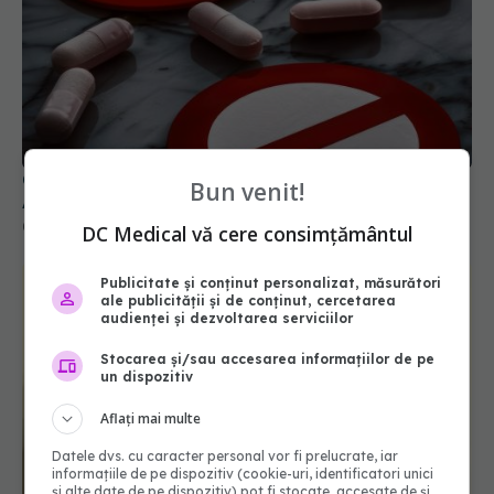
Colebil și Panzcebil, blocate temporar în farmacii.
Bun venit!
ANMDMR explică de ce a luat măsura
06 aug 2026, 16:37
DC Medical vă cere consimțământul
Publicitate și conținut personalizat, măsurători
ale publicității și de conținut, cercetarea
audienței și dezvoltarea serviciilor
Stocarea și/sau accesarea informațiilor de pe
un dispozitiv
Aflați mai multe
Datele dvs. cu caracter personal vor fi prelucrate, iar
informațiile de pe dispozitiv (cookie-uri, identificatori unici
și alte date de pe dispozitiv) pot fi stocate, accesate de și