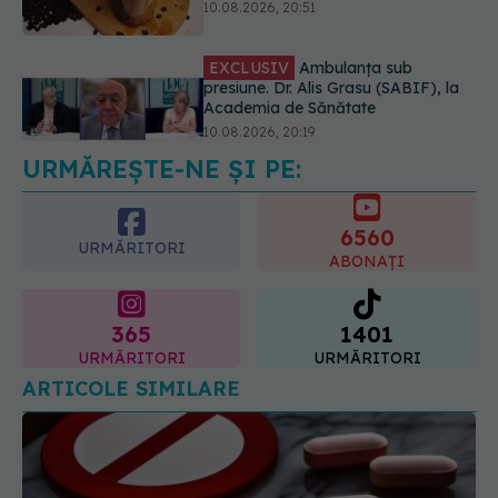
10.08.2026, 20:19
Semnul de pe picioare care poate
dezvălui că arterele sunt grav
afectate
10.08.2026, 22:29
URMĂREȘTE-NE ȘI PE:
6560
URMĂRITORI
ABONAȚI
365
1401
URMĂRITORI
URMĂRITORI
ARTICOLE SIMILARE