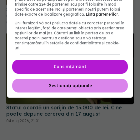
trimise către 224 de parteneri sau pot fi folosite în mod
Șeful CNAS, mesaj după revolta radiologilor: În
specific de acest site. Noi și partenerii noștri putem folosi
date exacte de localizare geografică.
Lista partenerilor.
sănătate, timpul se măsoară în șanse la viață
04 aug 2026, 10:10
Unii furnizori vă pot prelucra datele cu caracter personal în
interes legitim, față de care puteți obiecta prin gestionarea
opțiunilor de mai jos. Căutați un link în partea de jos a
acestei pagini pentru a gestiona sau a vă retrage
consimțământul în setările de confidențialitate și cookie-
uri.
Consimțământ
Gestionați opțiunile
Statul acordă un sprijin de 15.000 de lei. Cine
poate depune cererea din 17 august
04 aug 2026, 21:01