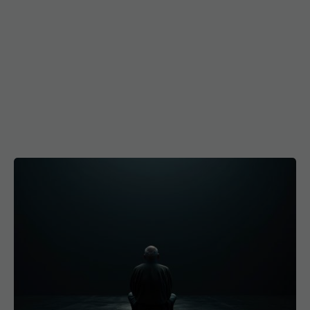
Pericolul tăcut care afectează milioane
EXCLUSIV
de oameni. De ce medicina nu poate vindeca
singurătatea