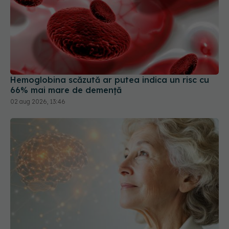
Hemoglobina scăzută ar putea indica un risc cu
66% mai mare de demență
02 aug 2026, 13:46
Ce se întâmplă în creierul tău după 50 de ani.
Schimbarea invizibilă care deschide drumul spre
Alzheimer