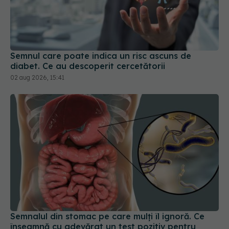
Semnul care poate indica un risc ascuns de
diabet. Ce au descoperit cercetătorii
02 aug 2026, 15:41
Semnalul din stomac pe care mulți îl ignoră. Ce
înseamnă cu adevărat un test pozitiv pentru
Helicobacter pylori și greșeala care poate face
tratamentul mult mai dificil
05 aug 2026, 15:18