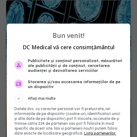
Bun venit!
DC Medical vă cere consimțământul
Ce au găsit cercetătorii în creierul persoanelor cu
Alzheimer ar putea schimba tratamentul bolii
Publicitate și conținut personalizat, măsurători
ale publicității și de conținut, cercetarea
03 aug 2026, 20:08
audienței și dezvoltarea serviciilor
Stocarea și/sau accesarea informațiilor de pe
un dispozitiv
Aflați mai multe
Datele dvs. cu caracter personal vor fi prelucrate, iar
informațiile de pe dispozitiv (cookie-uri, identificatori unici
și alte date de pe dispozitiv) pot fi stocate, accesate de și
trimise către 224 de parteneri sau pot fi folosite în mod
specific de acest site. Noi și partenerii noștri putem folosi
date exacte de localizare geografică.
Lista partenerilor.