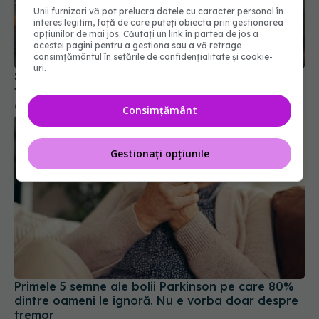
Unii furnizori vă pot prelucra datele cu caracter personal în
interes legitim, față de care puteți obiecta prin gestionarea
Semnul banal al cancerului pulmonar. Când
opțiunilor de mai jos. Căutați un link în partea de jos a
trebuie să mergi la medic
acestei pagini pentru a gestiona sau a vă retrage
consimțământul în setările de confidențialitate și cookie-
01 aug 2026, 14:48
uri.
Consimțământ
Gestionați opțiunile
Primele 5 semne ale bolii Parkinson pe care 80%
dintre oameni le ignoră. Nu e vorba doar despre
tremor
05 aug 2026, 17:31