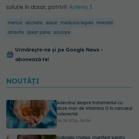
soluție în dosar, potrivit
Antena 3.
mercur
ancheta
dosar
medicina legala
mandat
otravita
doian pana
acuzare
Urmărește-ne și pe Google News -
abonează‑te!
NOUTĂȚI
Gabriela Cristea, manifest pentru
respect și acceptare: Corpul
fiecăruia spune o poveste
05.08.2026, 21:23
Prof. dr. Valeriu Gheorghiță intră în