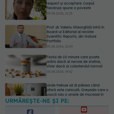
Board-ul Editorial al revistei
Scientific Reports, din Nature
Portfolio
05.08.2026, 21:09
Testul de 10 minute care poate
arăta dacă ai nevoie de statine,
chiar dacă ai colesterolul normal
05.08.2026, 19:42
Unde trebuie să ții pâinea când
afară este caniculă. Greșeala care o
usucă sau o umple de mucegai în
doar câteva zile
05.08.2026, 18:33
URMĂREȘTE-NE ȘI PE:
Adevărul despre tratamentul cu
doze mari de Vitamina D în cancerul
colorectal
6560
06.08.2026, 08:06
URMĂRITORI
ABONAȚI