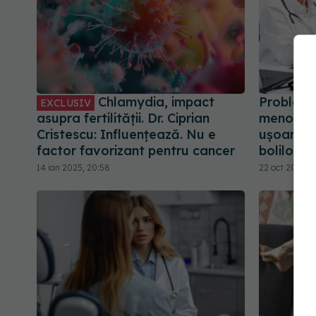
Chlamydia, impact
Probleme
EXCLUSIV
asupra fertilității. Dr. Ciprian
menopauz
Cristescu: Influențează. Nu e
ușoare l
factor favorizant pentru cancer
bolilor a
14 ian 2025, 20:58
22 oct 2024, 1