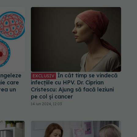
ongeleze
În cât timp se vindecă
EXCLUSIV
ie care
infecțiile cu HPV. Dr. Ciprian
vea un
Cristescu: Ajung să facă leziuni
pe col și cancer
14 iun 2024, 12:03