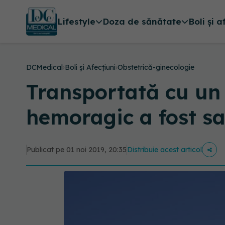
Lifestyle
Doza de sănătate
Boli și a
DCMedical
›
Boli și Afecțiuni
›
Obstetrică-ginecologie
Transportată cu un 
hemoragic a fost sa
Publicat pe 01 noi 2019, 20:35
Distribuie acest articol