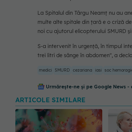
La Spitalul din Târgu Neamţ nu au anes
multe alte spitale din ţară e o criză de
noi cu ajutorul elicopterului SMURD şi 
S-a intervenit în urgenţă, în timpul in
trei litri de sânge în abdomen", a decl
medici
SMURD
cezariana
iasi
soc hemoragi
Urmărește-ne și pe Google News - 
ARTICOLE SIMILARE