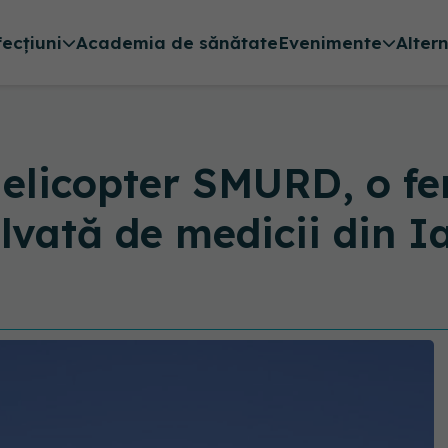
fecțiuni
Academia de sănătate
Evenimente
Alter
elicopter SMURD, o fe
lvată de medicii din Ia