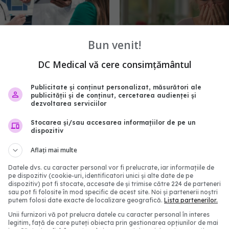
Bun venit!
DC Medical vă cere consimțământul
 ginecologice la
Greșeala pe ca
EXCLUSIV
ă – De la simptome
la menopauză. Dr. Emel
Publicitate și conținut personalizat, măsurători ale
publicității și de conținut, cercetarea audienței și
a semne anormale ale
Nuraltay: E fatală. E
dezvoltarea serviciilor
scunse
împământenită remarca
4:39
02 iun 2024, 20:56
Stocarea și/sau accesarea informațiilor de pe un
dispozitiv
Aflați mai multe
Datele dvs. cu caracter personal vor fi prelucrate, iar informațiile de
pe dispozitiv (cookie-uri, identificatori unici și alte date de pe
dispozitiv) pot fi stocate, accesate de și trimise către 224 de parteneri
sau pot fi folosite în mod specific de acest site. Noi și partenerii noștri
putem folosi date exacte de localizare geografică.
Lista partenerilor.
Unii furnizori vă pot prelucra datele cu caracter personal în interes
legitim, față de care puteți obiecta prin gestionarea opțiunilor de mai