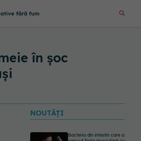
native fără fum
meie în șoc
și
Bacteria din intestin care a
crescut forța musculară cu
NOUTĂȚI
30%
08.08.2026, 14:00
5 mituri despre
menstruație pe care să nu