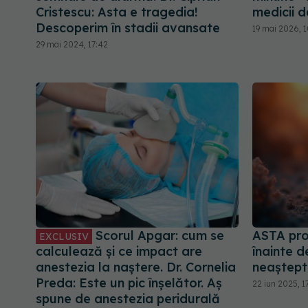
Cristescu: Asta e tragedia!
medicii d
Descoperim în stadii avansate
19 mai 2026, 1
29 mai 2024, 17:42
Scorul Apgar: cum se
ASTA pro
EXCLUSIV
calculează și ce impact are
înainte d
anestezia la naștere. Dr. Cornelia
neaștept
Preda: Este un pic înșelător. Aș
22 iun 2025, 1
spune de anestezia peridurală