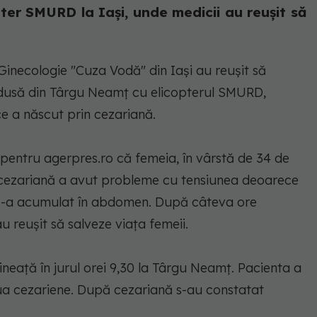
ter SMURD la Iași, unde medicii au reușit să
 Ginecologie "Cuza Vodă" din Iaşi au reuşit să
 adusă din Târgu Neamţ cu elicopterul SMURD,
e a născut prin cezariană.
pentru agerpres.ro că femeia, în vârstă de 34 de
 cezariană a avut probleme cu tensiunea deoarece
 s-a acumulat în abdomen. După câteva ore
u reuşit să salveze viaţa femeii.
neaţă în jurul orei 9,30 la Târgu Neamţ. Pacienta a
ua cezariene. După cezariană s-au constatat