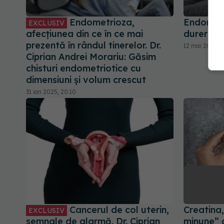
Endometrioza,
Endomet
EXCLUSIV
afecțiunea din ce în ce mai
dureri la
prezentă în rândul tinerelor. Dr.
12 mai 2026, 1
Ciprian Andrei Morariu: Găsim
chisturi endometriotice cu
dimensiuni și volum crescut
31 ian 2025, 20:10
Cancerul de col uterin,
Creatina,
EXCLUSIV
semnale de alarmă. Dr. Ciprian
minune” 