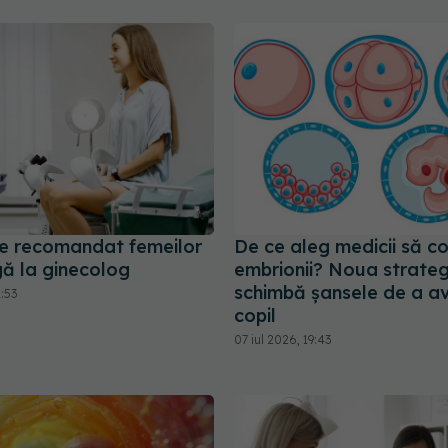
e recomandat femeilor
De ce aleg medicii să c
ă la ginecolog
embrionii? Noua strateg
schimbă șansele de a a
2:53
copil
07 iul 2026, 19:43