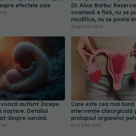
espre efectele sale
Dr. Alice Barbu: Rezerva
ovariană e fixă, nu se 
0:55
modifica, nu se poate î
21 sep 2024, 08:53
voacă autism! Începe
Care este cea mai bună
e naștere. Detaliul
intervenție chirurgicală
at despre sarcină
prolapsul organelor pel
7:04
22 iul 2026, 13:54