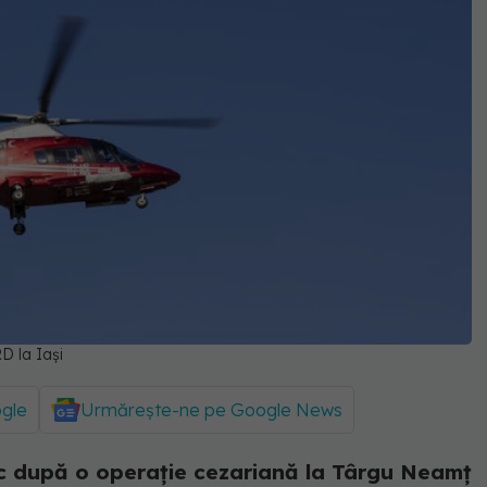
D la Iași
ogle
Urmărește-ne pe Google News
c după o operație cezariană la Târgu Neamț