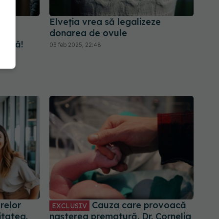
pt,
Elveţia vrea să legalizeze
s
donarea de ovule
boală!
03 feb 2025, 22:48
relor
Cauza care provoacă
EXCLUSIV
litatea.
nașterea prematură. Dr. Cornelia