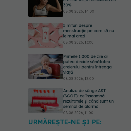
le mai crezi
08.08.2026, 13:00
Primele 1.000 de zile ar
putea decide sănătatea
creierului pentru întreaga
viață
08.08.2026, 12:00
Analiza de sânge AST
(SGOT): ce înseamnă
rezultatele și când sunt un
semnal de alarmă
08.08.2026, 11:00
Diagnosticele de autism la
fete au crescut după
pandemia de COVID-19
08.08.2026, 15:00
URMĂREȘTE-NE ȘI PE: