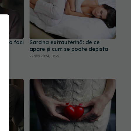
re o faci
Sarcina extrauterină: de ce
apare și cum se poate depista
27 sep 2024, 11:36