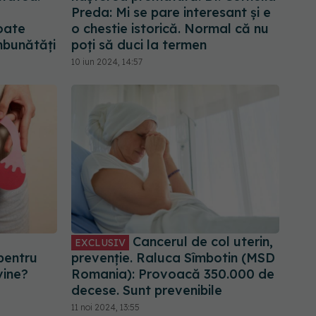
Preda: Mi se pare interesant și e
poate
o chestie istorică. Normal că nu
mbunătăți
poți să duci la termen
10 iun 2024, 14:57
Cancerul de col uterin,
EXCLUSIV
 pentru
prevenție. Raluca Sîmbotin (MSD
vine?
Romania): Provoacă 350.000 de
decese. Sunt prevenibile
11 noi 2024, 13:55