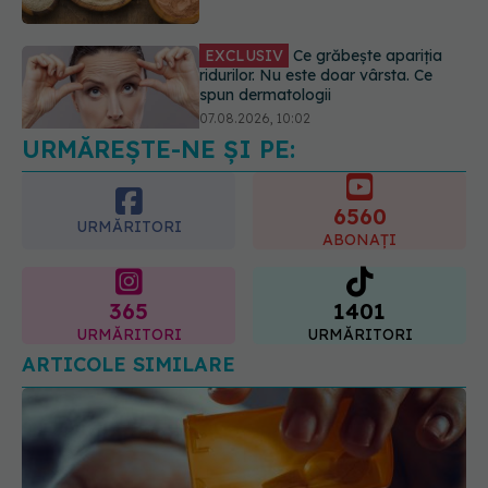
Alina Pușcău dezvăluie diagnosticul
care i-a schimbat viața: Am cancer
la sân. Am intrat în metastază
07.08.2026, 12:39
URMĂREȘTE-NE ȘI PE:
6560
URMĂRITORI
ABONAȚI
365
1401
URMĂRITORI
URMĂRITORI
ARTICOLE SIMILARE