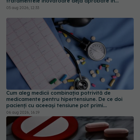
tratamentele inovatoare deja aprobate în
Europa
05 aug 2026, 12:33
Cum aleg medicii combinația potrivită de
medicamente pentru hipertensiune. De ce doi
pacienți cu aceeași tensiune pot primi
tratamente diferite
06 aug 2026, 16:19