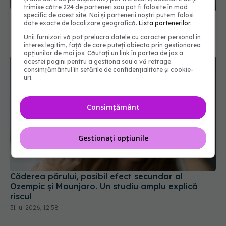
trimise către 224 de parteneri sau pot fi folosite în mod
specific de acest site. Noi și partenerii noștri putem folosi
Medicii de la Fundeni demontează unul dintre
date exacte de localizare geografică.
Lista partenerilor.
cele mai răspândite mituri despre diabet
Unii furnizori vă pot prelucra datele cu caracter personal în
06 aug 2026, 11:52
interes legitim, față de care puteți obiecta prin gestionarea
opțiunilor de mai jos. Căutați un link în partea de jos a
acestei pagini pentru a gestiona sau a vă retrage
consimțământul în setările de confidențialitate și cookie-
uri.
Consimțământ
Gestionați opțiunile
Căderea părului, posibil efect secundar al
Ozempic și Mounjaro. Un studiu amplu explică
riscul
31 iul 2026, 12:58