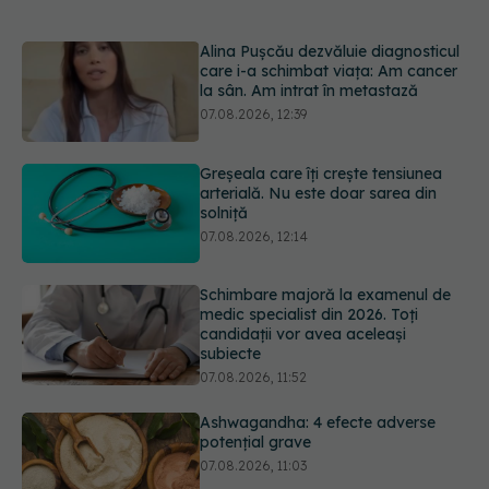
Greșeala care îți crește tensiunea
arterială. Nu este doar sarea din
solniță
07.08.2026, 12:14
Schimbare majoră la examenul de
medic specialist din 2026. Toți
candidații vor avea aceleași
subiecte
07.08.2026, 11:52
Ashwagandha: 4 efecte adverse
potențial grave
07.08.2026, 11:03
EXCLUSIV
Ce grăbește apariția
ridurilor. Nu este doar vârsta. Ce
spun dermatologii
07.08.2026, 10:02