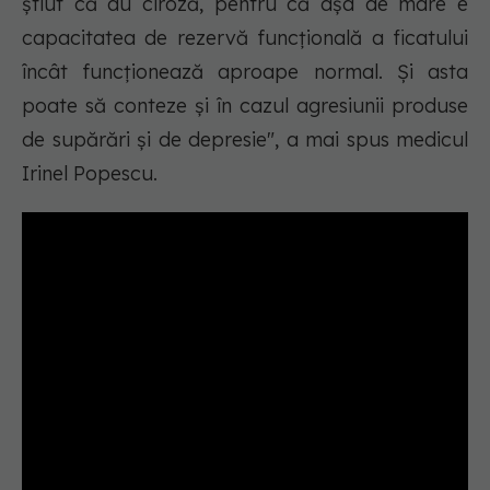
știut că au ciroză, pentru că așa de mare e
capacitatea de rezervă funcțională a ficatului
încât funcționează aproape normal. Și asta
poate să conteze și în cazul agresiunii produse
de supărări și de depresie", a mai spus medicul
Irinel Popescu.