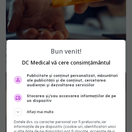
Canicula afectează medicamentele pentru
tensiune și inimă. Avertisment important pentru
Bun venit!
milioane de pacienți
DC Medical vă cere consimțământul
03 aug 2026, 10:26
Publicitate și conținut personalizat, măsurători
ale publicității și de conținut, cercetarea
audienței și dezvoltarea serviciilor
Stocarea și/sau accesarea informațiilor de pe
un dispozitiv
Aflați mai multe
Datele dvs. cu caracter personal vor fi prelucrate, iar
informațiile de pe dispozitiv (cookie-uri, identificatori unici
și alte date de pe dispozitiv) pot fi stocate, accesate de și