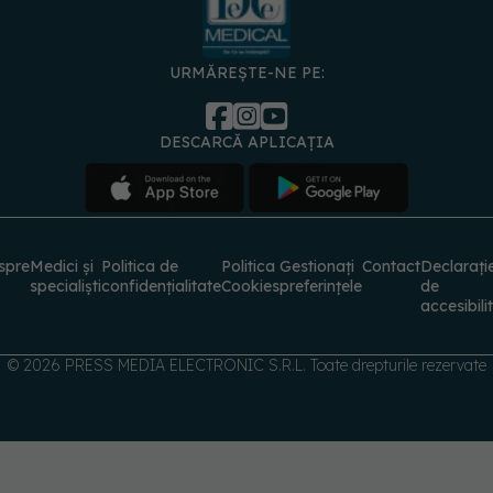
URMĂREȘTE-NE PE:
DESCARCĂ APLICAȚIA
spre
Medici și
Politica de
Politica
Gestionați
Contact
Declarați
specialiști
confidențialitate
Cookies
preferințele
de
accesibili
© 2026 PRESS MEDIA ELECTRONIC S.R.L. Toate drepturile rezervate