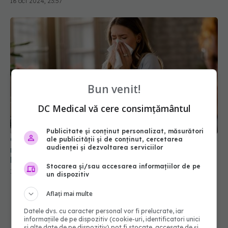
Bun venit!
DC Medical vă cere consimțământul
Ce se întâmplă dacă sinuzita este lăsată
Publicitate și conținut personalizat, măsurători
ale publicității și de conținut, cercetarea
netratată. Care sunt simptomele și când să mergi
audienței și dezvoltarea serviciilor
la doctor
17 dec 2023, 21:41
Stocarea și/sau accesarea informațiilor de pe
un dispozitiv
Aflați mai multe
Datele dvs. cu caracter personal vor fi prelucrate, iar
informațiile de pe dispozitiv (cookie-uri, identificatori unici
și alte date de pe dispozitiv) pot fi stocate, accesate de și