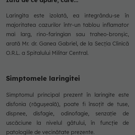
Iată de ce apare, care...
Laringita este izolată, ea integrându-se în
majoritatea cazurilor într-un tablou inflamator
mai larg, rino-faringian sau traheo-bronșic,
arată Mr. dr. Ganea Gabriel, de la Secția Clinică
O.R.L. a Spitalului Militar Central.
Simptomele laringitei
Simptomul principal prezent în laringite este
disfonia (răgușeală), poate fi însoțit de tuse,
dispnee, disfagie, odinofagie, senzație de
uscăciune la nivelul gâtului, în funcție de
patologiile de vecinătate prezente.