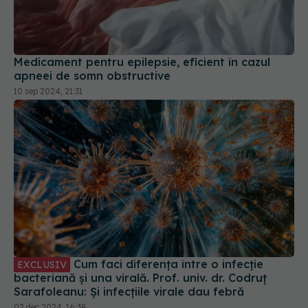
Medicament pentru epilepsie, eficient în cazul
apneei de somn obstructive
10 sep 2024, 21:31
Cum faci diferența între o infecție
EXCLUSIV
bacteriană și una virală. Prof. univ. dr. Codruț
Sarafoleanu: Și infecțiile virale dau febră
02 dec 2024, 16:38