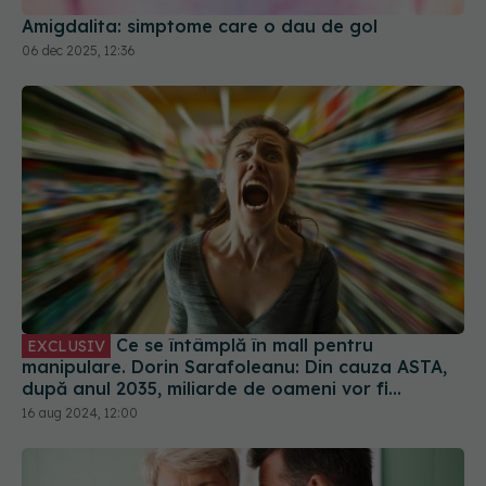
Amigdalita: simptome care o dau de gol
06 dec 2025, 12:36
Ce se întâmplă în mall pentru
EXCLUSIV
manipulare. Dorin Sarafoleanu: Din cauza ASTA,
după anul 2035, miliarde de oameni vor fi
hipoacuzici și vor avea nevoie de proteze
16 aug 2024, 12:00
auditive