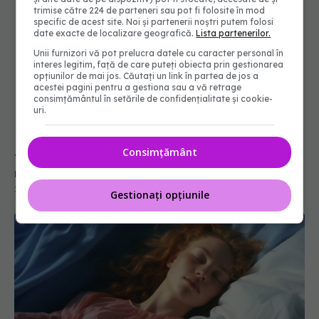
trimise către 224 de parteneri sau pot fi folosite în mod
specific de acest site. Noi și partenerii noștri putem folosi
date exacte de localizare geografică.
Lista partenerilor.
Unii furnizori vă pot prelucra datele cu caracter personal în
interes legitim, față de care puteți obiecta prin gestionarea
opțiunilor de mai jos. Căutați un link în partea de jos a
acestei pagini pentru a gestiona sau a vă retrage
consimțământul în setările de confidențialitate și cookie-
uri.
Trei schimbări simple pentru a preveni respirația
Consimțământ
neplăcută, dezvăluite de un medic
29 mai 2025, 22:08
Gestionați opțiunile