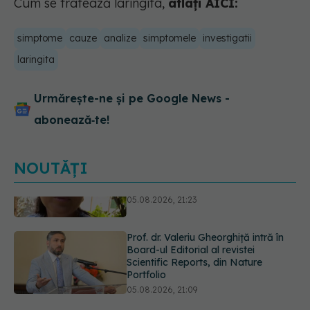
Cum se tratează laringita,
aflați AICI:
simptome
cauze
analize
simptomele
investigatii
laringita
Urmărește-ne și pe Google News -
abonează‑te!
NOUTĂȚI
Prof. dr. Valeriu Gheorghiță intră în
Board-ul Editorial al revistei
Scientific Reports, din Nature
Portfolio
05.08.2026, 21:09
Testul de 10 minute care poate