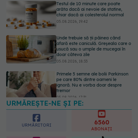
arăta dacă ai nevoie de statine,
chiar dacă ai colesterolul normal
05.08.2026, 19:42
Unde trebuie să ții pâinea când
afară este caniculă. Greșeala care o
usucă sau o umple de mucegai în
doar câteva zile
05.08.2026, 18:33
Primele 5 semne ale bolii Parkinson
pe care 80% dintre oameni le
ignoră. Nu e vorba doar despre
tremor
05.08.2026, 17:31
URMĂREȘTE-NE ȘI PE:
Gabriela Cristea, manifest pentru
respect și acceptare: Corpul
fiecăruia spune o poveste
6560
05.08.2026, 21:23
URMĂRITORI
ABONAȚI