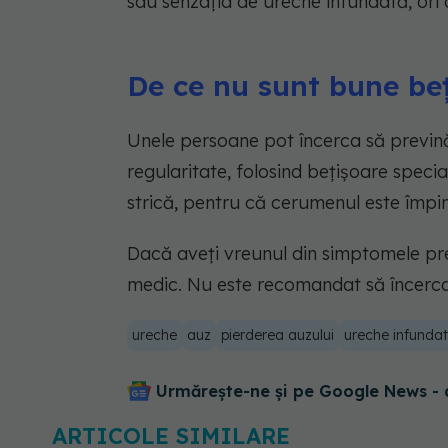
sau senzația de ureche înfundată, ori 
De ce nu sunt bune beț
Unele persoane pot încerca să prevină
regularitate, folosind bețișoare specia
strică, pentru că cerumenul este împi
Dacă aveți vreunul din simptomele pre
medic. Nu este recomandat să încerca
ureche
auz
pierderea auzului
ureche infunda
Urmărește-ne și pe Google News - 
ARTICOLE SIMILARE