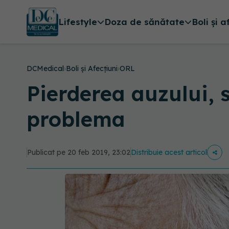
Lifestyle
Doza de sănătate
Boli și a
DCMedical
›
Boli și Afecțiuni
›
ORL
Pierderea auzului, 
problema
Publicat pe 20 feb 2019, 23:02
Distribuie acest articol