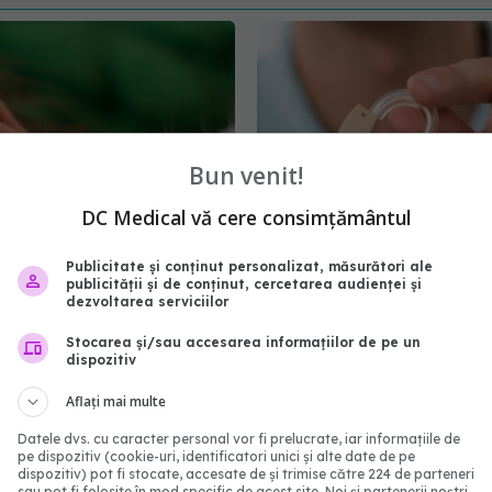
Bun venit!
DC Medical vă cere consimțământul
Provocări și soluții în
Protezarea au
EXCLUSIV
Publicitate și conținut personalizat, măsurători ale
publicității și de conținut, cercetarea audienței și
ul auditiv al nou-
costisitoare. Dr. Sebasti
dezvoltarea serviciilor
r în România. Dr.
Cozma: Cu un Trabant n
a Neagu: Nu este
poate face performanț
Stocarea și/sau accesarea informațiilor de pe un
dispozitiv
tat uniform în toate
23 apr 2024, 22:12
 medicale
Aflați mai multe
11:07
Datele dvs. cu caracter personal vor fi prelucrate, iar informațiile de
pe dispozitiv (cookie-uri, identificatori unici și alte date de pe
dispozitiv) pot fi stocate, accesate de și trimise către 224 de parteneri
sau pot fi folosite în mod specific de acest site. Noi și partenerii noștri