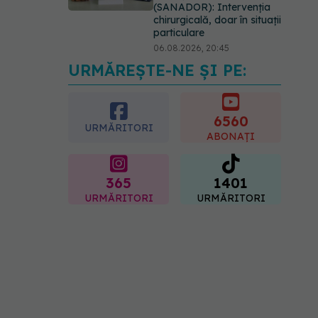
apariția ridurilor. Nu este
doar vârsta. Ce spun
dermatologii
07.08.2026, 10:02
URMĂREȘTE-NE ȘI PE:
6560
URMĂRITORI
ABONAȚI
365
1401
URMĂRITORI
URMĂRITORI