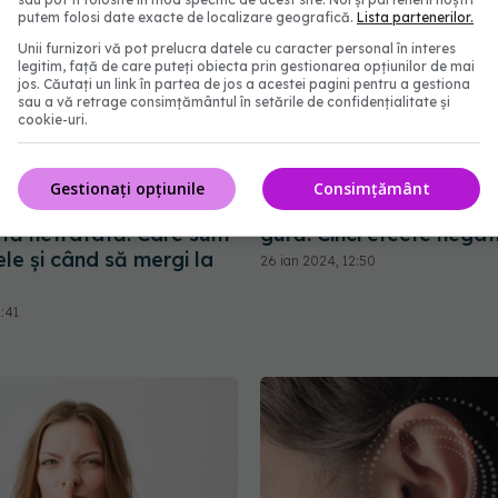
putem folosi date exacte de localizare geografică.
Lista partenerilor.
Unii furnizori vă pot prelucra datele cu caracter personal în interes
legitim, față de care puteți obiecta prin gestionarea opțiunilor de mai
jos. Căutați un link în partea de jos a acestei pagini pentru a gestiona
sau a vă retrage consimțământul în setările de confidențialitate și
cookie-uri.
Gestionați opțiunile
Consimțământ
tâmplă dacă sinuzita
Ce se întâmplă când resp
ată netratată. Care sunt
gură. Cinci efecte negat
le și când să mergi la
26 ian 2024, 12:50
1:41