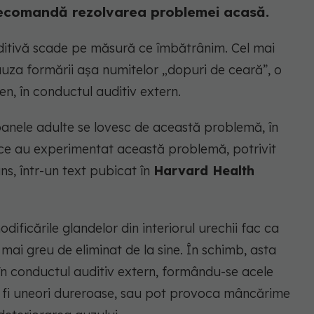
 recomandă rezolvarea problemei acasă.
ditivă scade pe măsură ce îmbătrânim. Cel mai
auza formării așa numitelor „dopuri de ceară”, o
, în conductul auditiv extern.
oanele adulte se lovesc de această problemă, în
ice au experimentat această problemă, potrivit
s, într-un text pubicat în
Harvard Health
ficările glandelor din interiorul urechii fac ca
mai greu de eliminat de la sine. În schimb, asta
 conductul auditiv extern, formându-se acele
t fi uneori dureroase, sau pot provoca mâncărime