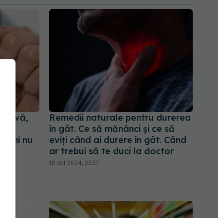
ditivă,
Remedii naturale pentru durerea
an
în gât. Ce să mănânci și ce să
imeni nu
eviți când ai durere în gât. Când
ă
ar trebui să te duci la doctor
18 oct 2024, 23:57