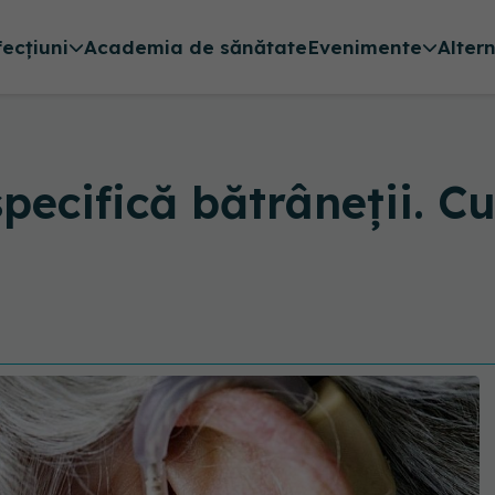
fecțiuni
Academia de sănătate
Evenimente
Alter
specifică bătrâneții. C