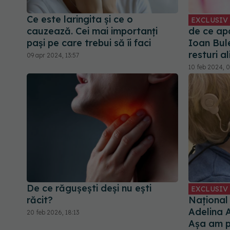
Ce este laringita și ce o
EXCLUSIV
cauzează. Cei mai importanți
de ce apa
pași pe care trebui să îi faci
Ioan Bul
resturi a
09 apr 2024, 13:57
10 feb 2024, 0
De ce răgușești deși nu ești
EXCLUSIV
răcit?
Național 
Adelina 
20 feb 2026, 18:13
Așa am p