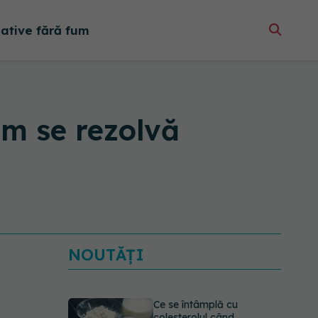
native fără fum
um se rezolvă
Ce se întâmplă cu
colesterolul când
consumăm lactate
NOUTĂȚI
integrale?
07.08.2026, 09:12
Alergia la ambrozie: 4
lucruri esențiale despre