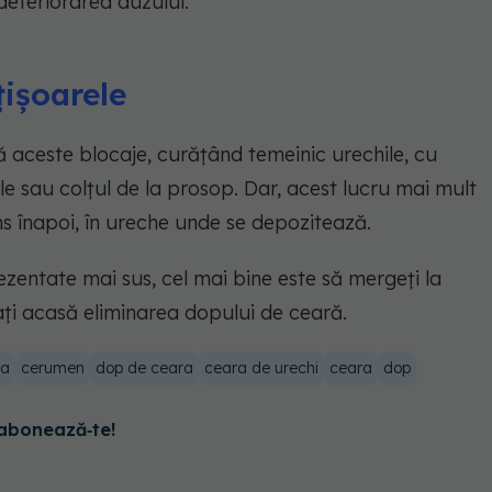
deteriorarea auzului.
ișoarele
 aceste blocaje, curățând temeinic urechile, cu
le sau colțul de la prosop. Dar, acest lucru mai mult
ns înapoi, în ureche unde se depozitează.
zentate mai sus, cel mai bine este să mergeți la
ți acasă eliminarea dopului de ceară.
ta
cerumen
dop de ceara
ceara de urechi
ceara
dop
abonează‑te!