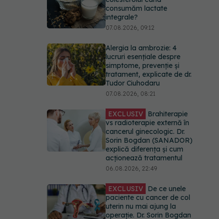
simptome, prevenție și
tratament, explicate de dr.
Tudor Ciuhodaru
07.08.2026, 08:21
EXCLUSIV
Brahiterapie
vs radioterapie externă în
cancerul ginecologic. Dr.
Sorin Bogdan (SANADOR)
explică diferența și cum
acționează tratamentul
06.08.2026, 22:49
EXCLUSIV
De ce unele
paciente cu cancer de col
uterin nu mai ajung la
operație. Dr. Sorin Bogdan
(SANADOR): Intervenția
chirurgicală, doar în situații
particulare
06.08.2026, 20:45
EXCLUSIV
Ce grăbește