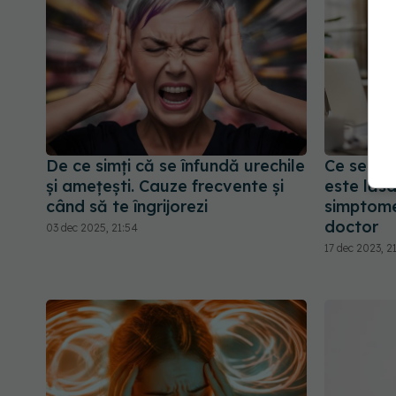
De ce simți că se înfundă urechile
Ce se în
și amețești. Cauze frecvente și
este lăs
când să te îngrijorezi
simptome
doctor
03 dec 2025, 21:54
17 dec 2023, 2