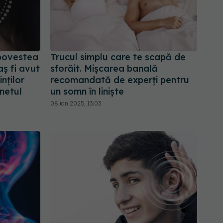
 povestea
Trucul simplu care te scapă de
aș fi avut
sforăit. Mișcarea banală
nților
recomandată de experți pentru
netul
un somn în liniște
08 ian 2025, 13:03