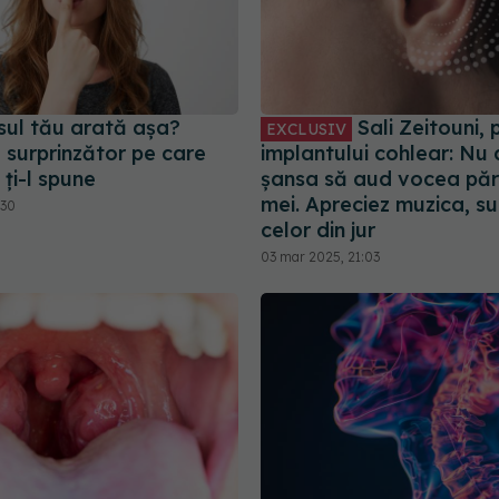
sul tău arată așa?
Sali Zeitouni,
EXCLUSIV
 surprinzător pe care
implantului cohlear: Nu 
 ți-l spune
șansa să aud vocea pări
mei. Apreciez muzica, su
:30
celor din jur
03 mar 2025, 21:03