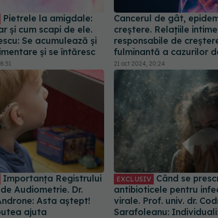
Pietrele la amigdale:
Cancerul de gât, epidem
r și cum scapi de ele.
creștere. Relațiile intime
escu: Se acumulează și
responsabile de creșter
limentare și se întăresc
fulminantă a cazurilor 
8:51
21 oct 2024, 20:24
Importanța Registrului
Când se presc
EXCLUSIV
de Audiometrie. Dr.
antibioticele pentru infec
Androne: Asta aștept!
virale. Prof. univ. dr. Cod
utea ajuta
Sarafoleanu: Individual