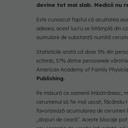
devine tot mai slab. Medicii nu
Este cunoscut faptul că acuitatea au
adesea, acest lucru se întâmplă din c
aumulare de substanță numită cerumen
Statisticile arată că doar 5% din pers
schimb, 57% dintre persoanele vârstn
American Academy of Family Physician
Publishing.
Pe măsură ce oamenii îmbătrânesc, modi
cerumenul să fie mai uscat, făcându-l 
favorizează acumularea de cerumen în
„dopuri de ceară”. Aceste blocaje po