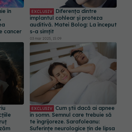
ie în
Diferența dintre
EXCLUSIV
,
implantul cohlear și proteza
ea
auditivă. Matei Bolog: La început
de cancer
s-a simțit
03 mar 2025, 15:09
riu
Cum știi dacă ai apnee
EXCLUSIV
țiile
în somn. Semnul care trebuie să
ruț
te îngrijoreze. Sarafoleanu:
izăm
Suferințe neurologice țin de lipsa