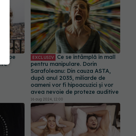
iri pe
Ce se întâmplă în mall
EXCLUSIV
ive
pentru manipulare. Dorin
Sarafoleanu: Din cauza ASTA,
după anul 2035, miliarde de
oameni vor fi hipoacuzici și vor
avea nevoie de proteze auditive
16 aug 2024, 12:00