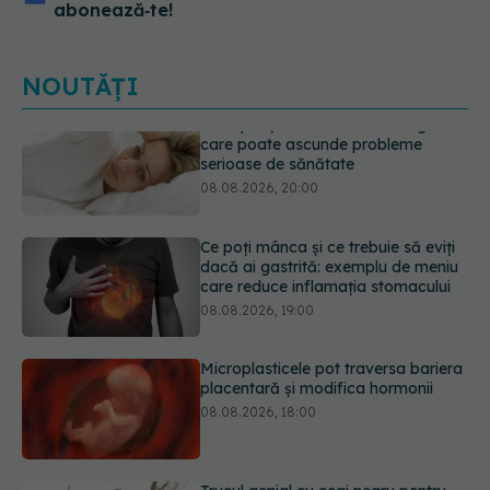
abonează‑te!
NOUTĂȚI
Ce poți mânca și ce trebuie să eviți
dacă ai gastrită: exemplu de meniu
care reduce inflamația stomacului
08.08.2026, 19:00
Microplasticele pot traversa bariera
placentară și modifica hormonii
08.08.2026, 18:00
Trucul genial cu ceai negru pentru
păr. Tot mai multe femei îl adoră
08.08.2026, 17:00