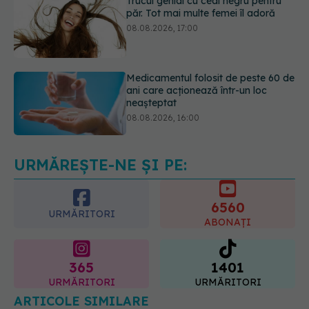
Medicamentul folosit de peste 60 de
ani care acționează într-un loc
neașteptat
08.08.2026, 16:00
Transpirații nocturne: semnul ignorat
care poate ascunde probleme
serioase de sănătate
08.08.2026, 20:00
URMĂREȘTE-NE ȘI PE:
6560
URMĂRITORI
ABONAȚI
365
1401
URMĂRITORI
URMĂRITORI
ARTICOLE SIMILARE