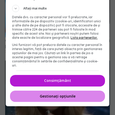
Aflați mai multe
Datele dvs. cu caracter personal vor fi prelucrate, iar
informațiile de pe dispozitiv (cookie-uri, identificatori unici
și alte date de pe dispozitiv) pot fi stocate, accesate de și
trimise către 224 de parteneri sau pot fi folosite în mod
specific de acest site. Noi și partenerii noștri putem folosi
date exacte de localizare geografică.
Lista partenerilor.
Cât costă un aparat dentar pentru adulți: tipuri și
Unii furnizori vă pot prelucra datele cu caracter personal în
prețuri 2026
interes legitim, față de care puteți obiecta prin gestionarea
20 iul 2026, 12:17
opțiunilor de mai jos. Căutați un link în partea de jos a
acestei pagini pentru a gestiona sau a vă retrage
consimțământul în setările de confidențialitate și cookie-
uri.
Consimțământ
Gestionați opțiunile