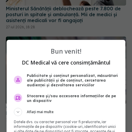
Ministerul Sănătății deblochează peste 7.800 de
posturi în spitale și ambulanță. Mii de medici și
asistenți medicali vor fi angajați
27 iul 2026, 18:28
Bun venit!
DC Medical vă cere consimțământul
Publicitate și conținut personalizat, măsurători
ale publicității și de conținut, cercetarea
audienței și dezvoltarea serviciilor
Stocarea și/sau accesarea informațiilor de pe
un dispozitiv
Concurență ridicată la admiterea UMF Carol
Aflați mai multe
Davila: 6.916 candidați pentru 1.947 de locuri
18 iul 2026, 16:10
Datele dvs. cu caracter personal vor fi prelucrate, iar
informațiile de pe dispozitiv (cookie-uri, identificatori unici
și alte date de pe dispozitiv) pot fi stocate, accesate de și