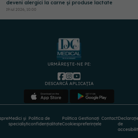
deveni alergici la carne și produse lactate
19 iul 2026, 10:00
URMĂREȘTE-NE PE:
DESCARCĂ APLICAȚIA
spre
Medici și
Politica de
Politica
Gestionați
Contact
Declarați
specialiști
confidențialitate
Cookies
preferințele
de
accesibili