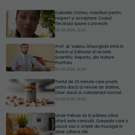
Prof. dr. Valeriu Gheorghiță intră în
Board-ul Editorial al revistei
Scientific Reports, din Nature
Portfolio
05.08.2026, 21:09
Testul de 10 minute care poate
arăta dacă ai nevoie de statine,
chiar dacă ai colesterolul normal
05.08.2026, 19:42
Unde trebuie să ții pâinea când
afară este caniculă. Greșeala care o
usucă sau o umple de mucegai în
doar câteva zile
05.08.2026, 18:33
Primele 5 semne ale bolii Parkinson
pe care 80% dintre oameni le
ignoră. Nu e vorba doar despre
tremor