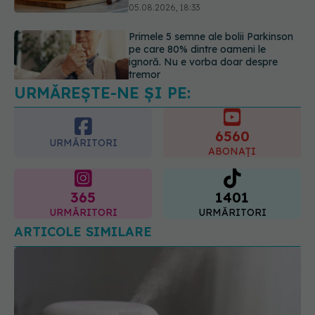
05.08.2026, 17:31
Gabriela Cristea, manifest pentru
respect și acceptare: Corpul
fiecăruia spune o poveste
05.08.2026, 21:23
URMĂREȘTE-NE ȘI PE:
6560
URMĂRITORI
ABONAȚI
365
1401
URMĂRITORI
URMĂRITORI
ARTICOLE SIMILARE