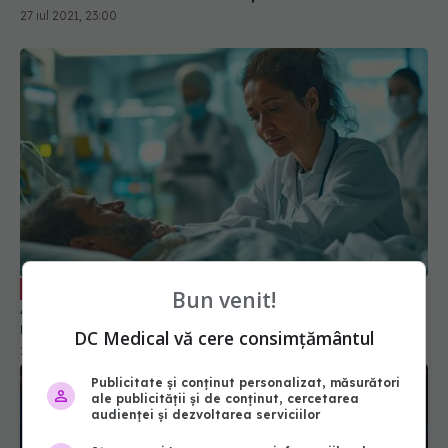
27 iul 2021, 23:00
Tehnica ce ar putea salva mii de vieți.
EXCLUSIV
Bun venit!
Acad. prof. dr. Irinel Popescu: Este nevoie. Avem
mortalitate destul de mare
DC Medical vă cere consimțământul
27 mai 2024, 11:30
Publicitate și conținut personalizat, măsurători
ale publicității și de conținut, cercetarea
audienței și dezvoltarea serviciilor