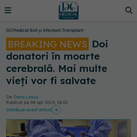
DCMedical
›
Boli și Afecțiuni
›
Transplant
Doi
BREAKING NEWS
donatori în moarte
cerebrală. Mai multe
vieți vor fi salvate
De
Dana Lascu
Publicat pe 08 apr 2019, 18:22
Distribuie acest articol