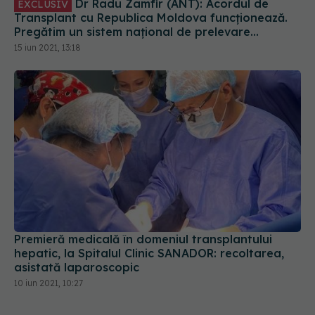
Dr Radu Zamfir (ANT): Acordul de
EXCLUSIV
Transplant cu Republica Moldova funcționează.
Pregătim un sistem național de prelevare
multiorgan
15 iun 2021, 13:18
Premieră medicală în domeniul transplantului
hepatic, la Spitalul Clinic SANADOR: recoltarea,
asistată laparoscopic
10 iun 2021, 10:27