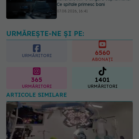
Ce spune culoarea ta preferată
despre vârsta pe care o ai. Care
este "codul cromatic" al generațiilor
07.08.2026, 21:29
URMĂREȘTE-NE ȘI PE:
6560
URMĂRITORI
ABONAȚI
365
1401
URMĂRITORI
URMĂRITORI
ARTICOLE SIMILARE