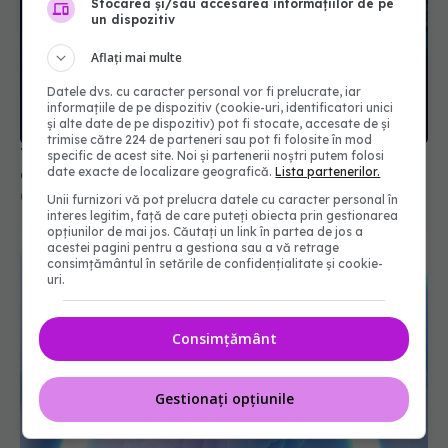
Stocarea și/sau accesarea informațiilor de pe
un dispozitiv
Aflați mai multe
Datele dvs. cu caracter personal vor fi prelucrate, iar
informațiile de pe dispozitiv (cookie-uri, identificatori unici
și alte date de pe dispozitiv) pot fi stocate, accesate de și
trimise către 224 de parteneri sau pot fi folosite în mod
Transplantul hepatic al fetiței de 5 ani,
specific de acest site. Noi și partenerii noștri putem folosi
date exacte de localizare geografică.
Lista partenerilor.
diagnosticată cu boala Wilson, realizat cu succes
01 mai 2022, 13:56
Unii furnizori vă pot prelucra datele cu caracter personal în
interes legitim, față de care puteți obiecta prin gestionarea
opțiunilor de mai jos. Căutați un link în partea de jos a
acestei pagini pentru a gestiona sau a vă retrage
consimțământul în setările de confidențialitate și cookie-
uri.
Consimțământ
Gestionați opțiunile