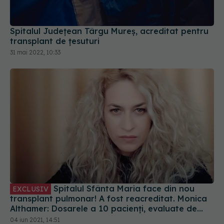
Spitalul Județean Târgu Mureș, acreditat pentru
transplant de țesuturi
31 mai 2022, 10:33
Spitalul Sfânta Maria face din nou
EXCLUSIV
transplant pulmonar! A fost reacreditat. Monica
Althamer: Dosarele a 10 pacienți, evaluate de
italieni
04 iun 2021, 14:51