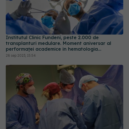
Institutul Clinic Fundeni, peste 2.000 de
transplanturi medulare. Moment aniversar al
performaței academice în hematologia
românească
28 sep 2023, 15:54