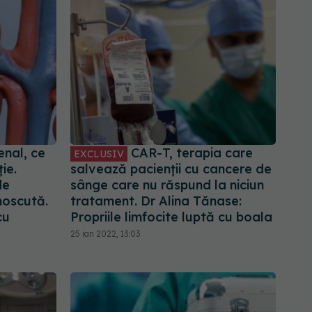
enal, ce
CAR-T, terapia care
EXCLUSIV
ie.
salvează pacienții cu cancere de
de
sânge care nu răspund la niciun
noscută.
tratament. Dr Alina Tănase:
cu
Propriile limfocite luptă cu boala
25 ian 2022, 13:03