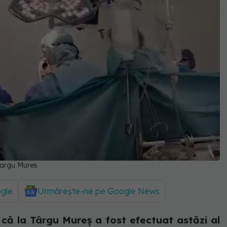
 Targu Mures
ogle
Urmărește-ne pe Google News
 că la Târgu Mureș a fost efectuat astăzi al