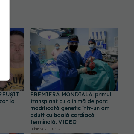
t REUȘIT
PREMIERĂ MONDIALĂ: primul
zat la
transplant cu o inimă de porc
modificată genetic într-un om
adult cu boală cardiacă
terminală. VIDEO
11 ian 2022, 18:58