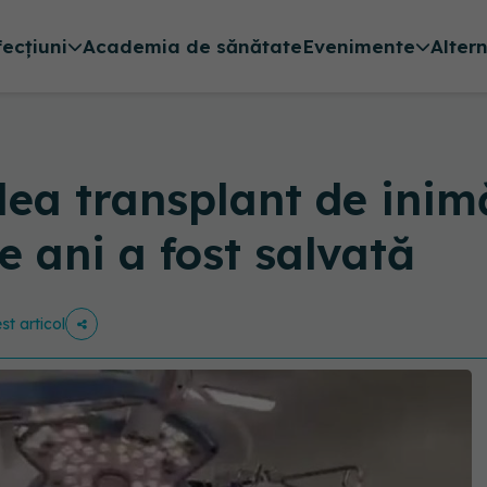
fecțiuni
Academia de sănătate
Evenimente
Alter
ilea transplant de inim
e ani a fost salvată
st articol