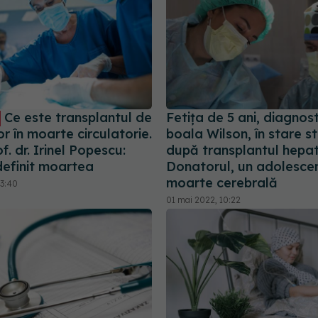
Ce este transplantul de
Fetița de 5 ani, diagnos
r în moarte circulatorie.
boala Wilson, în stare s
f. dr. Irinel Popescu:
după transplantul hepat
definit moartea
Donatorul, un adolescen
moarte cerebrală
13:40
01 mai 2022, 10:22