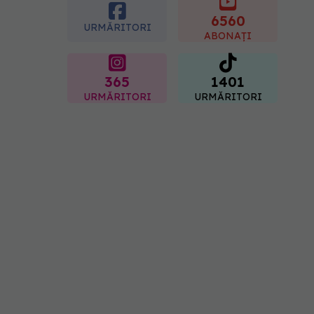
femei îl adoră
6560
08.08.2026, 17:00
URMĂRITORI
ABONAȚI
365
1401
URMĂRITORI
URMĂRITORI