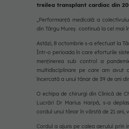
treilea transplant cardiac din 2
„Performanță medicală a colectivului
din Târgu Mureș continuă la cel mai înal
Astăzi, 8 octombrie s-a efectuat la Tâ
Într-o perioada în care eforturile si
menținerea sub control a pandemi
multidisciplinare pe care am avut
încercată a unui tânar de 39 de ani din
O echipa de chirurgi din Clinică de 
Lucrări Dr Marius Harpă, s-a deplas
cordul unui tânar în vârstă de 21 ani, 
Cordul a ajuns pe calea aerului prin