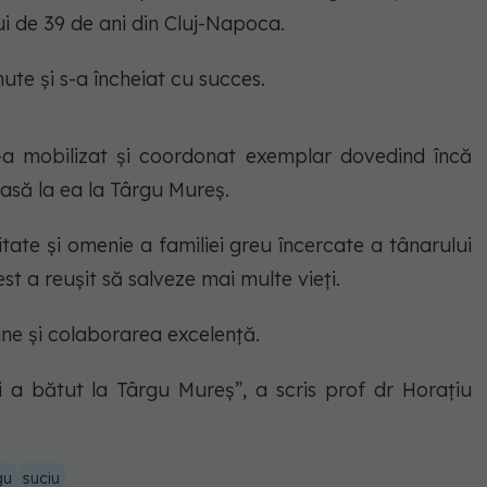
ui de 39 de ani din Cluj-Napoca.
ute și s-a încheiat cu succes.
s-a mobilizat și coordonat exemplar dovedind încă
asă la ea la Târgu Mureș.
tate și omenie a familiei greu încercate a tânarului
st a reușit să salveze mai multe vieți.
e și colaborarea excelență.
 a bătut la Târgu Mureș”, a scris prof dr Horațiu
gu
suciu