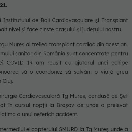
021.
 Institutului de Boli Cardiovasculare și Transplant
t nivel și face cinste orașului și județului nostru.
rgu Mureș al treilea transplant cardiac din acest an.
stemului sanitar din România sunt concentrate pentru
ei COVID 19 am reușit cu ajutorul unei echipe
 onoarea să o coordonez să salvăm o viață greu
 Cluj.
Chirurgie Cardiovasculară Tg Mureș, condusă de Șef
at în cursul nopții la Brașov de unde a prelevat
victima a unui nefericit accident.
 intermediul elicopterului SMURD la Tg Mureș unde a