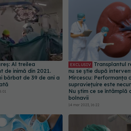
eș: Al treilea
Transplantul r
EXCLUSIV
t de inimă din 2021.
nu se știe după intervenț
i bărbat de 39 de ani a
Mircescu: Performanța 
vată
supraviețuire este necu
Nu știm ce se întâmplă 
8:01
bolnavii
14 mar 2023, 16:22