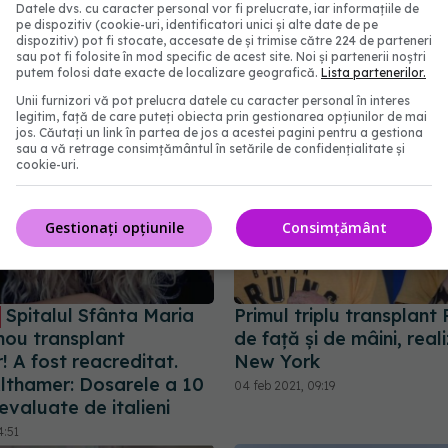
Datele dvs. cu caracter personal vor fi prelucrate, iar informațiile de
 nu sunt dezvoltate
pe dispozitiv (cookie-uri, identificatori unici și alte date de pe
dispozitiv) pot fi stocate, accesate de și trimise către 224 de parteneri
sau pot fi folosite în mod specific de acest site. Noi și partenerii noștri
3:57
putem folosi date exacte de localizare geografică.
Lista partenerilor.
Unii furnizori vă pot prelucra datele cu caracter personal în interes
legitim, față de care puteți obiecta prin gestionarea opțiunilor de mai
jos. Căutați un link în partea de jos a acestei pagini pentru a gestiona
sau a vă retrage consimțământul în setările de confidențialitate și
cookie-uri.
Gestionați opțiunile
Consimțământ
Spitalul Sfânta Maria
Primul triplu transplan
nou transplant
de față și de mâini, reali
 A fost reacreditat.
New York
lthamer: Dosarele a 10
04 feb 2021, 09:19
 evaluate de italieni
4:51