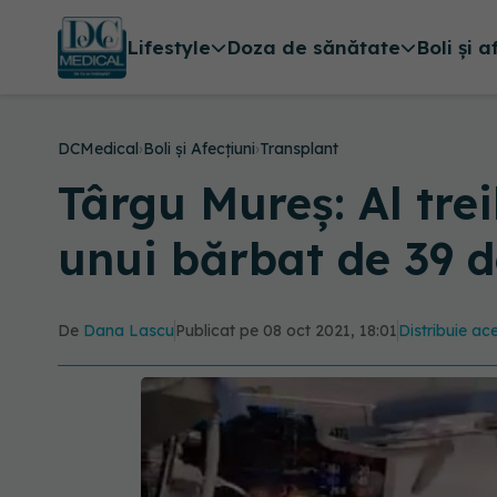
Lifestyle
Doza de sănătate
Boli și a
DCMedical
›
Boli și Afecțiuni
›
Transplant
Târgu Mureș: Al tre
unui bărbat de 39 d
De
Dana Lascu
Publicat pe 08 oct 2021, 18:01
Distribuie ace