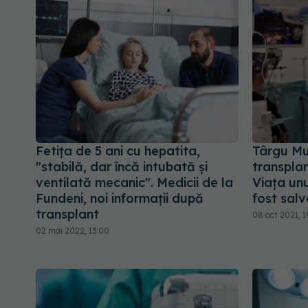
Fetița de 5 ani cu hepatita,
Târgu Mur
"stabilă, dar încă intubată și
transplan
ventilată mecanic". Medicii de la
Viața unu
Fundeni, noi informații după
fost sal
transplant
08 oct 2021, 1
02 mai 2022, 13:00