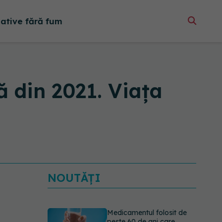
native fără fum
ă din 2021. Viața
NOUTĂȚI
Medicamentul folosit de
peste 60 de ani care