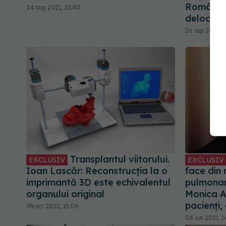
România,
24 aug 2021, 23:40
deloc
26 sep 2022, 1
Transplantul viitorului.
EXCLUSIV
EXCLUSIV
Ioan Lascăr: Reconstrucția la o
face din 
imprimantă 3D este echivalentul
pulmonar!
organului original
Monica A
pacienți,
09 oct 2022, 15:06
04 iun 2021, 1