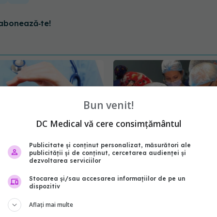
abonează‑te!
Bun venit!
DC Medical vă cere consimțământul
Publicitate și conținut personalizat, măsurători ale
publicității și de conținut, cercetarea audienței și
dezvoltarea serviciilor
Soluția pentru ca
Premieră medicală în d
să crească numărul de
transplantului hepatic, l
Stocarea și/sau accesarea informațiilor de pe un
dispozitiv
 de organe. Gabriel
Clinic SANADOR: recolt
 viață poate salva 7
asistată laparoscopic
Aflați mai multe
mite opțiuni, în
10 iun 2021, 10:27