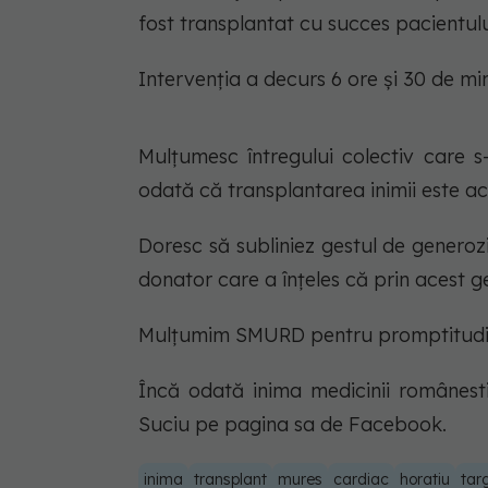
fost transplantat cu succes pacientul
Intervenția a decurs 6 ore și 30 de min
Mulțumesc întregului colectiv care 
odată că transplantarea inimii este ac
Doresc să subliniez gestul de generozi
donator care a înțeles că prin acest ge
Mulțumim SMURD pentru promptitudin
Încă odată inima medicinii românesti
Suciu pe pagina sa de Facebook.
inima
transplant
mures
cardiac
horatiu
tar