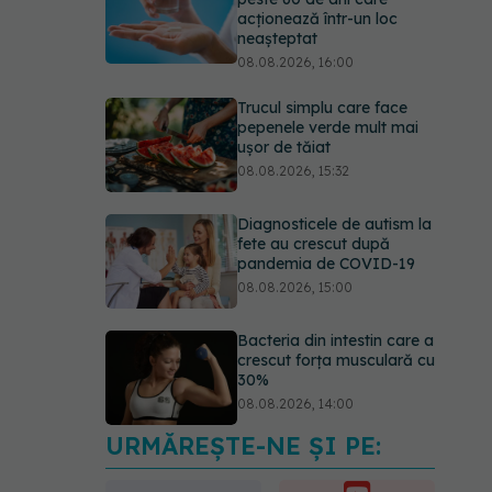
acționează într-un loc
neașteptat
08.08.2026, 16:00
Trucul simplu care face
pepenele verde mult mai
ușor de tăiat
08.08.2026, 15:32
Diagnosticele de autism la
fete au crescut după
pandemia de COVID-19
08.08.2026, 15:00
Bacteria din intestin care a
crescut forța musculară cu
30%
08.08.2026, 14:00
URMĂREȘTE-NE ȘI PE:
Trucul genial cu ceai negru
pentru păr. Tot mai multe