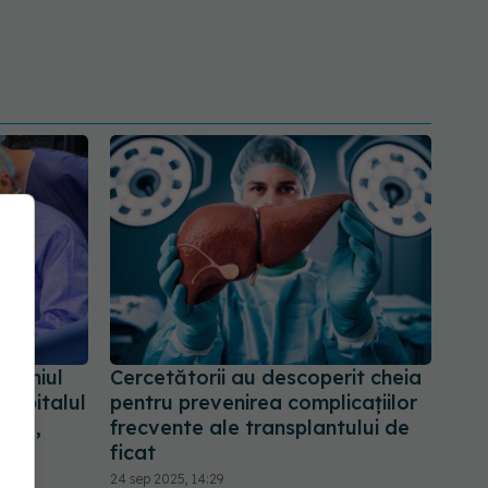
omeniul
Cercetătorii au descoperit cheia
a Spitalul
pentru prevenirea complicațiilor
area,
frecvente ale transplantului de
ficat
24 sep 2025, 14:29