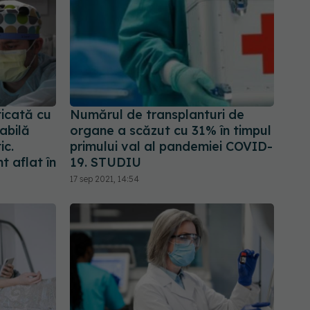
ticată cu
Numărul de transplanturi de
tabilă
organe a scăzut cu 31% în timpul
ic.
primului val al pandemiei COVID-
t aflat în
19. STUDIU
17 sep 2021, 14:54