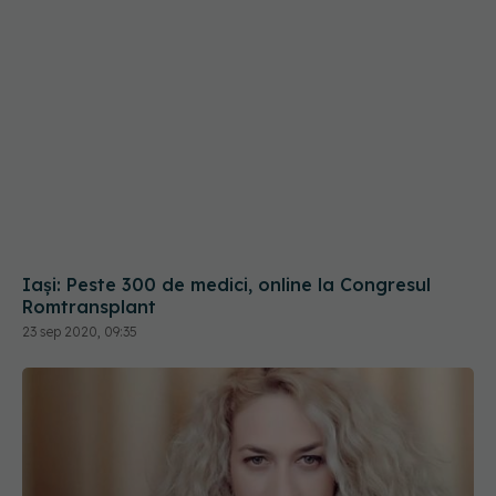
Iași: Peste 300 de medici, online la Congresul
Romtransplant
23 sep 2020, 09:35
Spitalul Sfânta Maria face din nou
EXCLUSIV
transplant pulmonar! A fost reacreditat. Monica
Althamer: Dosarele a 10 pacienți, evaluate de