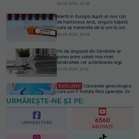
Mii de angajați din Sănătate ar
putea primi salarii mai mari.
Sindicatele cer schimbarea legii
06.08.2026, 19:26
EXCLUSIV
Cancerele ginecologice
care pot fi tratate fără operație. Dr.
Sorin Bogdan (SANADOR): Chirurgia
este indicată doar punctual, pentru
anumite categorii de paciente
06.08.2026, 19:05
URMĂREȘTE-NE ȘI PE:
EXCLUSIV
Brahiterapie vs
radioterapie externă în cancerul
ginecologic. Dr. Sorin Bogdan
6560
(SANADOR) explică diferența și
URMĂRITORI
cum acționează tratamentul
ABONAȚI
06.08.2026, 22:49
365
1401
URMĂRITORI
URMĂRITORI