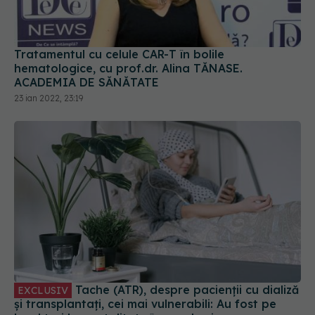
Tache (ATR), despre pacienții cu dializă
EXCLUSIV
și transplantați, cei mai vulnerabili: Au fost pe
locul trei la mortalitate în pandemie
23 iul 2022, 15:45