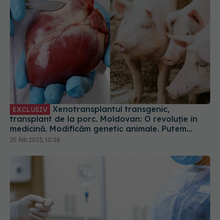
Xenotransplantul transgenic,
EXCLUSIV
transplant de la porc. Moldovan: O revoluție în
medicină. Modificăm genetic animale. Putem
construi organe în animale
25 feb 2023, 10:28