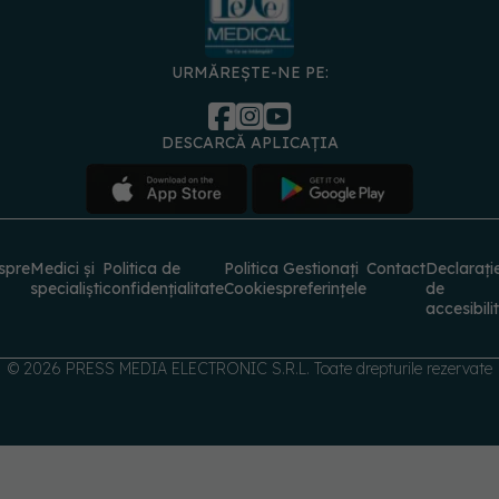
spre
Medici și
Politica de
Politica
Gestionați
Contact
Declarați
specialiști
confidențialitate
Cookies
preferințele
de
accesibili
© 2026 PRESS MEDIA ELECTRONIC S.R.L. Toate drepturile rezervate