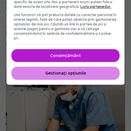
are COVID, așa că organul a ajuns în Germania
04 aug 2022, 17:31
specific de acest site. Noi și partenerii noștri putem folosi
date exacte de localizare geografică.
Lista partenerilor.
Unii furnizori vă pot prelucra datele cu caracter personal în
interes legitim, față de care puteți obiecta prin gestionarea
Transplantul de UTER și de intestin subțire, pas
opțiunilor de mai jos. Căutați un link în partea de jos a
acestei pagini pentru a gestiona sau a vă retrage
URIAȘ în România. Dr. Zamfir, anunțul care dă
consimțământul în setările de confidențialitate și cookie-
SPERANȚE enorme
uri.
15 apr 2022, 19:53
Consimțământ
Gestionați opțiunile
O femeie A MURIT după ce a primit plămâni
infectați cu SARS-COV-2, în urma unui transplant