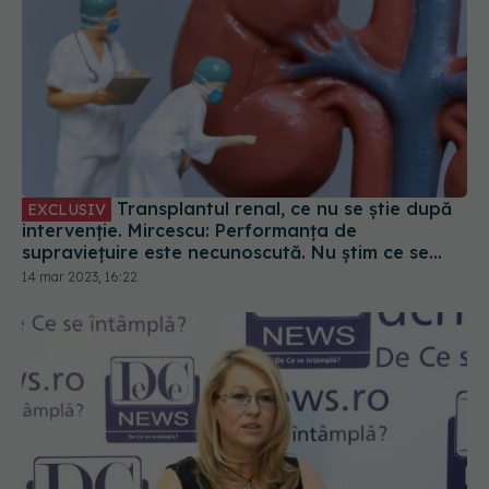
Transplantul renal, ce nu se știe după
EXCLUSIV
intervenție. Mircescu: Performanța de
supraviețuire este necunoscută. Nu știm ce se
întâmplă cu bolnavii
14 mar 2023, 16:22
Tratamentul cu celule CAR-T în bolile
hematologice, cu prof.dr. Alina TĂNASE.
ACADEMIA DE SĂNĂTATE
23 ian 2022, 23:19