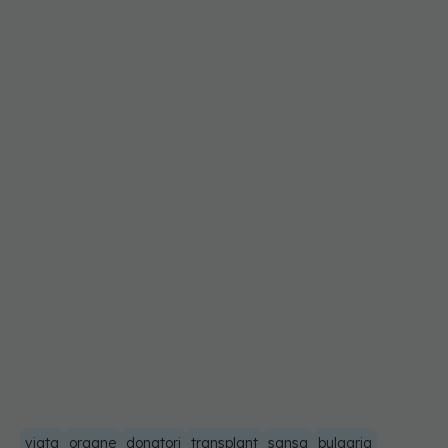
viata
organe
donatori
transplant
sansa
bulgaria