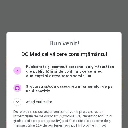
Bun venit!
DC Medical vă cere consimțământul
Publicitate și conținut personalizat, măsurători
ale publicității și de conținut, cercetarea
audienței și dezvoltarea serviciilor
Stocarea și/sau accesarea informațiilor de pe
un dispozitiv
Aflați mai multe
Prelevare multi-organ la Spitalul
EXCLUSIV
Datele dvs. cu caracter personal vor fi prelucrate, iar
Floreasca. Șase pacienți, a doua șansă la viață.
informațiile de pe dispozitiv (cookie-uri, identificatori unici
și alte date de pe dispozitiv) pot fi stocate, accesate de și
Dobra: Pacientul care trebuia să primească inima
trimise către 224 de parteneri sau pot fi folosite în mod