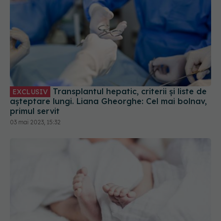
Transplantul hepatic, criterii și liste de
EXCLUSIV
așteptare lungi. Liana Gheorghe: Cel mai bolnav,
primul servit
03 mai 2023, 15:32
TRANSPLANT: Un băiețel de doar 2 ani din Iași,
aflat în moarte clinică, salvează viețile altor patru
copii
23 feb 2022, 11:08