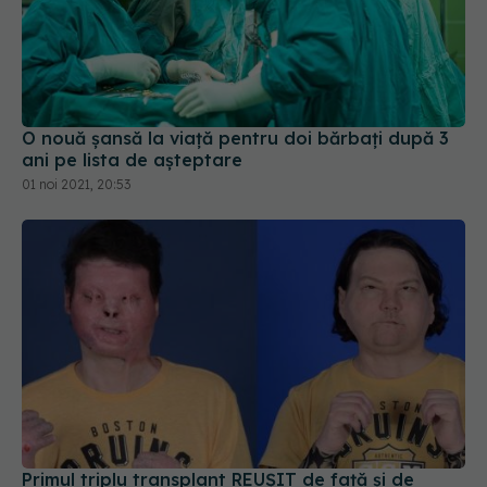
O nouă șansă la viață pentru doi bărbați după 3
ani pe lista de așteptare
01 noi 2021, 20:53
Primul triplu transplant REUȘIT de față și de
mâini, realizat la New York
04 feb 2021, 09:19