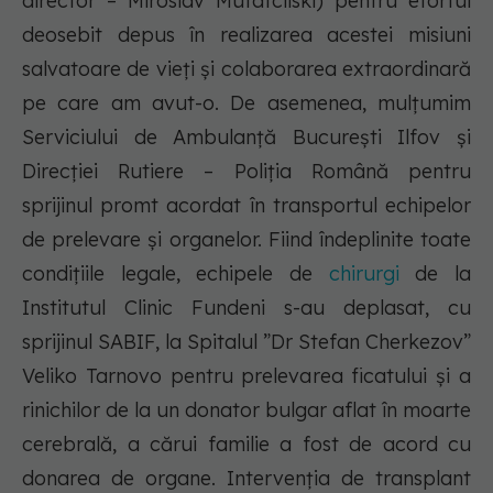
director – Miroslav Mutafciiski) pentru efortul
deosebit depus în realizarea acestei misiuni
salvatoare de vieți şi colaborarea extraordinară
pe care am avut-o. De asemenea, mulţumim
Serviciului de Ambulanţă Bucureşti Ilfov şi
Direcţiei Rutiere – Poliţia Română pentru
sprijinul promt acordat în transportul echipelor
de prelevare şi organelor. Fiind îndeplinite toate
condițiile legale, echipele de
chirurgi
de la
Institutul Clinic Fundeni s-au deplasat, cu
sprijinul SABIF, la Spitalul ”Dr Stefan Cherkezov”
Veliko Tarnovo pentru prelevarea ficatului și a
rinichilor de la un donator bulgar aflat în moarte
cerebrală, a cărui familie a fost de acord cu
donarea de organe. Intervenţia de transplant