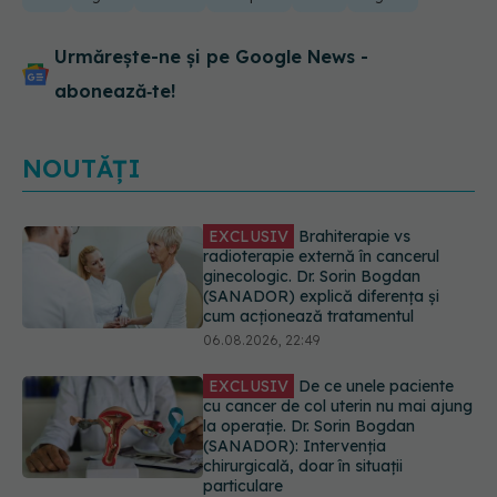
Urmărește-ne și pe Google News -
abonează‑te!
NOUTĂȚI
EXCLUSIV
De ce unele paciente
cu cancer de col uterin nu mai ajung
la operație. Dr. Sorin Bogdan
(SANADOR): Intervenția
chirurgicală, doar în situații
particulare
06.08.2026, 20:45
Alertă în Europa după un nou caz
de hantavirus Anzi, singura tulpină
care se transmite de la om la om
06.08.2026, 20:06