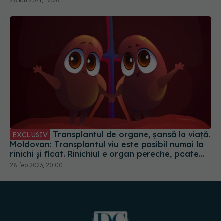
Transplantul de organe, șansă la viață.
EXCLUSIV
Moldovan: Transplantul viu este posibil numai la
rinichi și ficat. Rinichiul e organ pereche, poate
donat unul din ei. Ficatul poate fi donat o parte
28 feb 2023, 20:00
URMĂREȘTE-NE PE:
DESCARCĂ APLICAȚIA