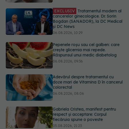
06.08.2026, 10:29
Pepenele roșu sau cel galben: care
crește glicemia mai repede.
Răspunsul unui medic diabetolog
06.08.2026, 09:36
Adevărul despre tratamentul cu
doze mari de Vitamina D în cancerul
colorectal
06.08.2026, 08:06
Gabriela Cristea, manifest pentru
respect și acceptare: Corpul
fiecăruia spune o poveste
05.08.2026, 21:23
Medicii de la Fundeni demontează
unul dintre cele mai răspândite
mituri despre diabet
06.08.2026, 11:52