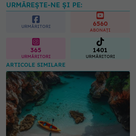
URMĂREȘTE-NE ȘI PE:
6560
URMĂRITORI
ABONAȚI
365
1401
URMĂRITORI
URMĂRITORI
ARTICOLE SIMILARE