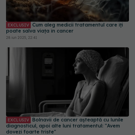
Cum aleg medicii tratamentul care îți
EXCLUSIV
poate salva viața în cancer
28 iun 2025, 22:41
Bolnavii de cancer așteaptă cu lunile
EXCLUSIV
diagnosticul, apoi alte luni tratamentul: "Avem
dovezi foarte triste"