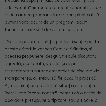
trebuie să depășim faza de „pionierat" și „de
adolescență", întrucât au trecut suficienți ani de
la demararea programului de transplant cât să
putem vorbi acum de un program „adult
tânăr", pe care să-l dezvoltăm ca atare.
„Noi am propus o soluție pentru discuție pentru
aceste criterii la vechea Comisie Știinifică, și
această propunere, desigur, trebuie discutată,
agreată, acceptată, votată, și după
respectarea tuturor elementelor de discuție, de
transparență, ar trebui să fie pusă în practică.
Aș mai menționa faptul că situația este puțin
îngreunată în țara noastră, pentru că o astfel de
abordare presupune o tipizare, sau o tipare, o