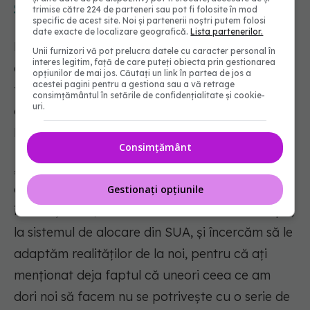
Să nu reinventăm roata
trimise către 224 de parteneri sau pot fi folosite în mod
specific de acest site. Noi și partenerii noștri putem folosi
date exacte de localizare geografică.
Lista partenerilor.
Expertul spune că pentru reformarea sistemului
Unii furnizori vă pot prelucra datele cu caracter personal în
interes legitim, față de care puteți obiecta prin gestionarea
de alocare ne putem inspira din modul în care
opțiunilor de mai jos. Căutați un link în partea de jos a
acestei pagini pentru a gestiona sau a vă retrage
funcționează cele din alte regiune, evident,
consimțământul în setările de confidențialitate și cookie-
uri.
adaptând ulterior la particularitățile din
România.
Consimțământ
„Ca să nu reinventăm roata, cum ați spus și
dumneavoastră, ne gândim la modele
Gestionați opțiunile
internaționale, la sisteme de alocare din Europa,
la sistemul de alocare din SUA, și încercăm să le
adaptăm realităților de la noi, pentru că ați
menționat deja faptul că uneori ceea ce am
dori noi să facem nu se potrivește cu o serie de