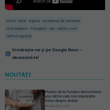
rinichi
renal
organe
academia de sanatate
irinel popescu
transplant
iasi
adrian covic
centrul regional
Urmărește-ne și pe Google News -
abonează‑te!
NOUTĂȚI
EXCLUSIV
Tratamentul modern al
cancerelor ginecologice. Dr. Sorin
Bogdan (SANADOR), la DC Medical
și DC News