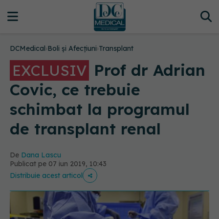
DCMedical
›
Boli și Afecțiuni
›
Transplant
Prof dr Adrian
EXCLUSIV
Covic, ce trebuie
schimbat la programul
de transplant renal
De
Dana Lascu
Publicat pe 07 iun 2019, 10:43
Distribuie acest articol