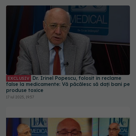
Dr. Irinel Popescu, folosit în reclame
EXCLUSIV
false la medicamente: Vă păcălesc să dați bani pe
produse toxice
17 iul 2025, 19:57