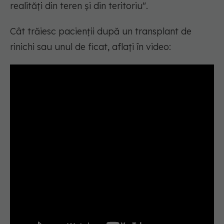
realități din teren și din teritoriu".
Cât trăiesc pacienții după un transplant de
rinichi sau unul de ficat, aflați în video: