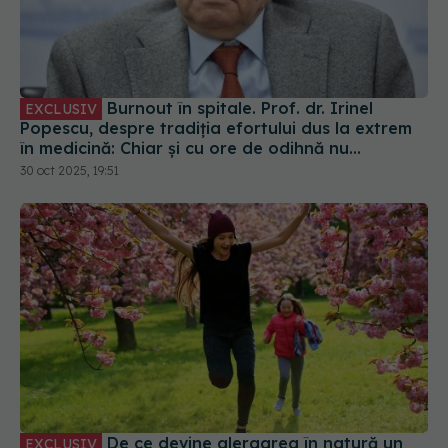
Burnout în spitale. Prof. dr. Irinel
EXCLUSIV
Popescu, despre tradiția efortului dus la extrem
în medicină: Chiar și cu ore de odihnă nu
recuperăm
30 oct 2025, 19:51
De ce devine alergarea în natură un
EXCLUSIV