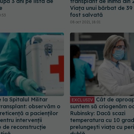
upă 3 ani pe lista de
transplant de inimă din 
e
Viața unui bărbat de 39 
fost salvată
0:53
08 oct 2021, 18:01
 la Spitalul Militar
Cât de aproa
EXCLUSIV
 transplant: observăm o
suntem să criogenăm oa
 reticență a pacienților
Rubinsky: Dacă scazi
entru intervenții
temperatura cu 10 grad
 de reconstrucție
prelungești viața cu pe
tică
dublă