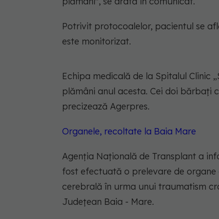
plămâni
", se arată în comunicat.
Potrivit protocoalelor, pacientul se af
este monitorizat.
Echipa medicală de la Spitalul Clinic 
plămâni anul acesta. Cei doi bărbaţi c
precizează Agerpres.
Organele, recoltate la Baia Mare
Agenția Națională de Transplant a infor
fost efectuată o prelevare de organe d
cerebrală în urma unui traumatism cran
Județean Baia - Mare.