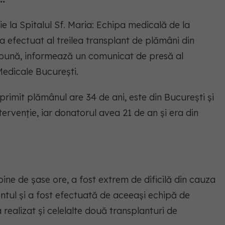
e la Spitalul Sf. Maria: Echipa medicală de la
ă a efectuat al treilea transplant de plămâni din
a bună, informează un comunicat de presă al
 Medicale Bucureşti.
a primit plămânul are 34 de ani, este din Bucureşti şi
tervenţie, iar donatorul avea 21 de an şi era din
bine de şase ore, a fost extrem de dificilă din cauza
entul şi a fost efectuată de aceeaşi echipă de
 realizat şi celelalte două transplanturi de