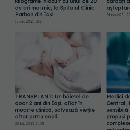
kilograme înlocuit cu unul de 20
bărbați d
de ori mai mic, la Spitalul Clinic
așteptar
Parhon din Iași
01 noi 2021, 2
15 dec 2021, 18:14
TRANSPLANT: Un băiețel de
Medici de
doar 2 ani din Iași, aflat în
Central,
moarte clinică, salvează viețile
sensibilă
altor patru copii
propuși p
complexe
23 feb 2022, 11:08
artroplas