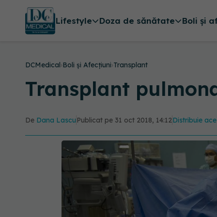
Lifestyle
Doza de sănătate
Boli și a
DCMedical
›
Boli și Afecțiuni
›
Transplant
Transplant pulmonar,
De
Dana Lascu
Publicat pe 31 oct 2018, 14:12
Distribuie ace