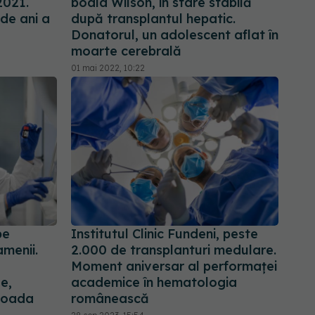
2021.
boala Wilson, în stare stabilă
de ani a
după transplantul hepatic.
Donatorul, un adolescent aflat în
moarte cerebrală
01 mai 2022, 10:22
pe
Institutul Clinic Fundeni, peste
menii.
2.000 de transplanturi medulare.
Moment aniversar al performaței
e,
academice în hematologia
rioada
românească