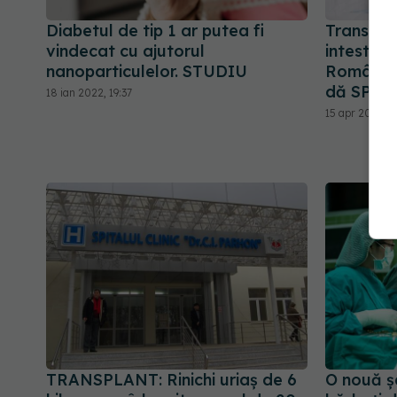
Diabetul de tip 1 ar putea fi
Transpla
vindecat cu ajutorul
intestin 
nanoparticulelor. STUDIU
România. 
dă SPER
18 ian 2022, 19:37
15 apr 2022, 1
TRANSPLANT: Rinichi uriaș de 6
O nouă ș