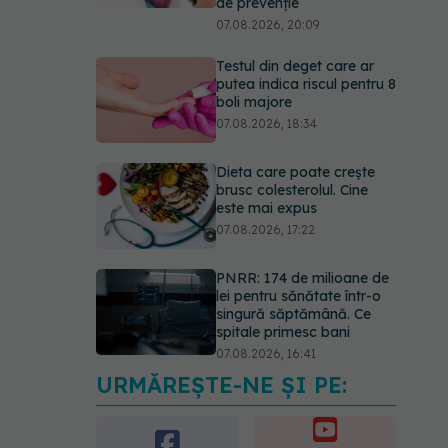
de prevenție
07.08.2026, 20:09
Testul din deget care ar
putea indica riscul pentru 8
boli majore
07.08.2026, 18:34
Dieta care poate crește
brusc colesterolul. Cine
este mai expus
07.08.2026, 17:22
PNRR: 174 de milioane de
lei pentru sănătate într-o
singură săptămână. Ce
spitale primesc bani
07.08.2026, 16:41
URMĂREȘTE-NE ȘI PE:
Ce spune culoarea ta
preferată despre vârsta
pe care o ai. Care este