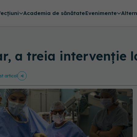
fecțiuni
Academia de sănătate
Evenimente
Alter
 a treia intervenție l
st articol