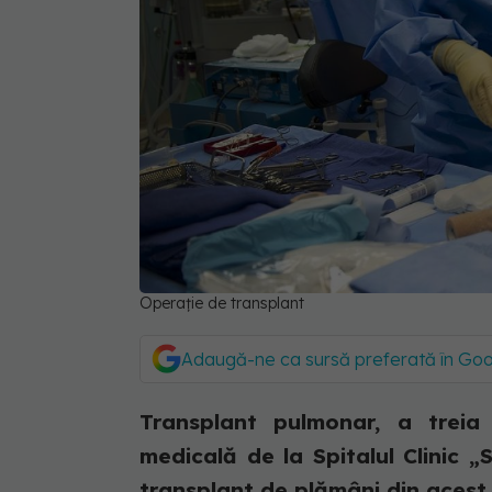
Operație de transplant
Adaugă-ne ca sursă preferată în Go
Transplant pulmonar, a treia 
medicală de la Spitalul Clinic „
transplant de plămâni din acest.