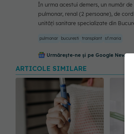
În urma acestui demers, un număr de 
pulmonar, renal (2 persoane), de cord ș
unități sanitare specializate din Bucur
pulmonar
bucuresti
transplant
sf.maria
Urmărește-ne și pe Google News - 
ARTICOLE SIMILARE