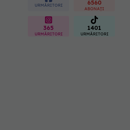
"codul cromatic" al
6560
URMĂRITORI
generațiilor
ABONAȚI
07.08.2026, 21:29
365
1401
URMĂRITORI
URMĂRITORI