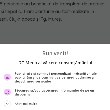
5 persoane au beneficiat de transplant de organe:
i hepatic. Transplanturile au fost realizate în
ești, Cluj-Napoca și Tg. Mureș.
abonează‑te!
Bun venit!
DC Medical vă cere consimțământul
Publicitate și conținut personalizat, măsurători ale
publicității și de conținut, cercetarea audienței și
dezvoltarea serviciilor
Stocarea și/sau accesarea informațiilor de pe un
dispozitiv
Aflați mai multe