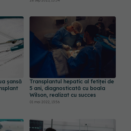
28 sep 2023, 15:54
oua șansă
Transplantul hepatic al fetiței de
ansplant
5 ani, diagnosticată cu boala
Wilson, realizat cu succes
01 mai 2022, 13:56