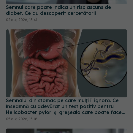
Semnul care poate indica un risc ascuns de
diabet. Ce au descoperit cercetătorii
02 aug 2026, 15:41
Semnalul din stomac pe care mulți îl ignoră. Ce
înseamnă cu adevărat un test pozitiv pentru
Helicobacter pylori și greșeala care poate face
tratamentul mult mai dificil
05 aug 2026, 15:18