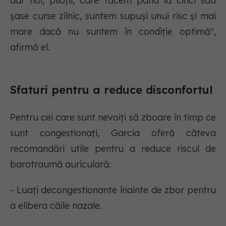
dar noi, piloții, care facem până la cinci sau
șase curse zilnic, suntem supuși unui risc și mai
mare dacă nu suntem în condiție optimă",
afirmă el.
Sfaturi pentru a reduce disconfortul
Pentru cei care sunt nevoiți să zboare în timp ce
sunt congestionați, García oferă câteva
recomandări utile pentru a reduce riscul de
barotraumă auriculară:
- Luați decongestionante înainte de zbor pentru
a elibera căile nazale.