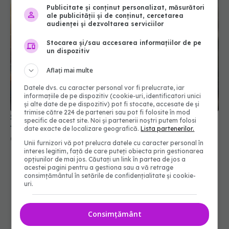
Publicitate și conținut personalizat, măsurători
ale publicității și de conținut, cercetarea
audienței și dezvoltarea serviciilor
Stocarea și/sau accesarea informațiilor de pe
un dispozitiv
Aflați mai multe
Datele dvs. cu caracter personal vor fi prelucrate, iar
informațiile de pe dispozitiv (cookie-uri, identificatori unici
și alte date de pe dispozitiv) pot fi stocate, accesate de și
trimise către 224 de parteneri sau pot fi folosite în mod
Semnul banal al cancerului pulmonar. Când
specific de acest site. Noi și partenerii noștri putem folosi
trebuie să mergi la medic
date exacte de localizare geografică.
Lista partenerilor.
01 aug 2026, 14:48
Unii furnizori vă pot prelucra datele cu caracter personal în
interes legitim, față de care puteți obiecta prin gestionarea
opțiunilor de mai jos. Căutați un link în partea de jos a
acestei pagini pentru a gestiona sau a vă retrage
consimțământul în setările de confidențialitate și cookie-
uri.
Consimțământ