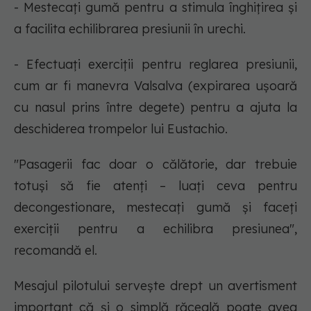
- Mestecați gumă pentru a stimula înghițirea și
a facilita echilibrarea presiunii în urechi.
- Efectuați exerciții pentru reglarea presiunii,
cum ar fi manevra Valsalva (expirarea ușoară
cu nasul prins între degete) pentru a ajuta la
deschiderea trompelor lui Eustachio.
"Pasagerii fac doar o călătorie, dar trebuie
totuși să fie atenți – luați ceva pentru
decongestionare, mestecați gumă și faceți
exerciții pentru a echilibra presiunea",
recomandă el.
Mesajul pilotului servește drept un avertisment
important că și o simplă răceală poate avea