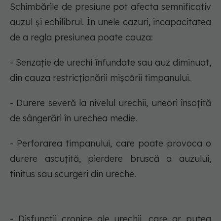
Schimbările de presiune pot afecta semnificativ
auzul și echilibrul. În unele cazuri, incapacitatea
de a regla presiunea poate cauza:
- Senzație de urechi înfundate sau auz diminuat,
din cauza restricționării mișcării timpanului.
- Durere severă la nivelul urechii, uneori însoțită
de sângerări în urechea medie.
- Perforarea timpanului, care poate provoca o
durere ascuțită, pierdere bruscă a auzului,
tinitus sau scurgeri din ureche.
- Disfuncții cronice ale urechii, care ar putea