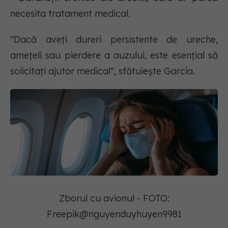
necesita tratament medical.
"Dacă aveți dureri persistente de ureche,
amețeli sau pierdere a auzului, este esențial să
solicitați ajutor medical", sfătuiește García.
Zborul cu avionul - FOTO:
Freepik@nguyenduyhuyen9981