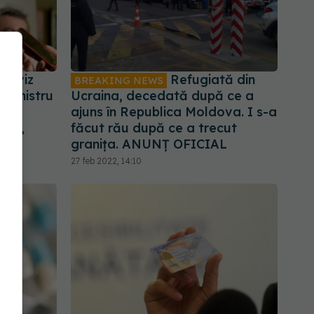
, aviz
Refugiată din
BREAKING NEWS
 ministru
Ucraina, decedată după ce a
din
ajuns în Republica Moldova. I s-a
stru,
făcut rău după ce a trecut
granița. ANUNȚ OFICIAL
27 feb 2022, 14:10