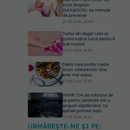
Sorin Bogdan
(SANADOR): Au metode
de prevenție
07.08.2026, 20:09
Testul din deget care ar
putea indica riscul pentru 8
boli majore
07.08.2026, 18:34
Dieta care poate crește
brusc colesterolul. Cine
este mai expus
07.08.2026, 17:22
PNRR: 174 de milioane de
lei pentru sănătate într-o
singură săptămână. Ce
spitale primesc bani
07.08.2026, 16:41
URMĂREȘTE-NE ȘI PE:
Ce spune culoarea ta