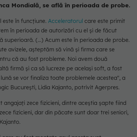
ca Mondială, se află în perioada de probe.
 este în funcţiune.
Acceleratorul
care este primit
em în perioada de autorizări cu el şi de făcut
că superioară. (...) Acum este în perioada de probe.
te avizele, aşteptăm să vină şi firma care se
entru că au fost probleme. Noi avem două
altă firmă şi ca să lucreze pe acelaşi soft, a fost
 lună se vor finaliza toate problemele acestea"
, a
ic București, Lidia Kajanto, potrivit Agerpres.
t angajaţi zece fizicieni, dintre aceştia şapte fiind
ce fizicieni, dar din păcate sunt doar trei seniori,
 Kajanto.