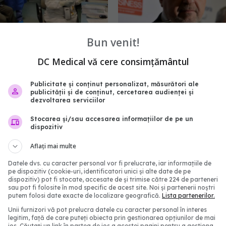
Bun venit!
 pacienți COVID-19 au
Prof dr Alexandru Rafila
DC Medical vă cere consimțământul
ltați, într-o lună, la
pozitiv pentru funcția de
 de evaluare
al Sănătății la audierile 
Publicitate și conținut personalizat, măsurători ale
ie doar din spitalele
Parlament. Al 39-le mini
publicității și de conținut, cercetarea audienței și
dezvoltarea serviciilor
 Capitalei
scurt CV
2:05
24 noi 2021, 13:13
Stocarea și/sau accesarea informațiilor de pe un
dispozitiv
Aflați mai multe
Datele dvs. cu caracter personal vor fi prelucrate, iar informațiile de
pe dispozitiv (cookie-uri, identificatori unici și alte date de pe
dispozitiv) pot fi stocate, accesate de și trimise către 224 de parteneri
sau pot fi folosite în mod specific de acest site. Noi și partenerii noștri
putem folosi date exacte de localizare geografică.
Lista partenerilor.
Unii furnizori vă pot prelucra datele cu caracter personal în interes
legitim, față de care puteți obiecta prin gestionarea opțiunilor de mai
jos. Căutați un link în partea de jos a acestei pagini pentru a gestiona