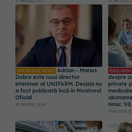
21 feb 2022, 15:11
05 feb 2022, 
Adrian - Marius
BREAKING NEWS
EXCLUSIV
Dobre este noul director
despre a
interimar al UNIFARM. Decizia nu
private 
a fost publicată încă în Monitorul
medicale
Oficial
aboname
nimic. Vă
02 feb 2022, 18:42
19 oct 2023, 11