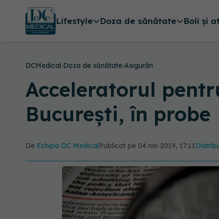
Lifestyle
Doza de sănătate
Boli și a
DCMedical
›
Doza de sănătate
›
Asigurări
Acceleratorul pentr
București, în probe
De
Echipa DC Medical
Publicat pe 04 noi 2019, 17:11
Distrib