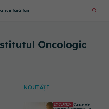
native fără fum
stitutul Oncologic
NOUTĂȚI
EXCLUSIV
Cancerele
care pot fi prevenite. Dr.