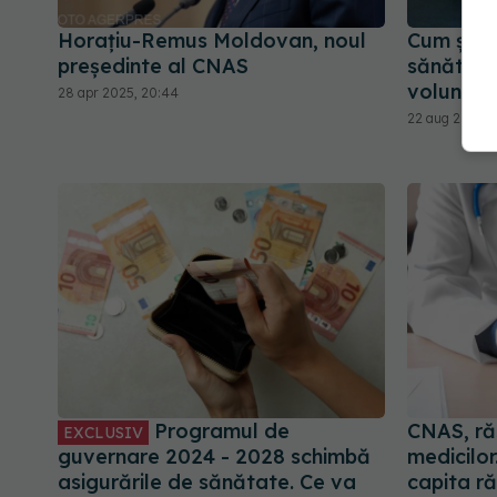
Horaţiu-Remus Moldovan, noul
Cum știi 
președinte al CNAS
sănătate 
voluntar
28 apr 2025, 20:44
22 aug 2025, 
Programul de
CNAS, ră
EXCLUSIV
guvernare 2024 - 2028 schimbă
medicilor
asigurările de sănătate. Ce va
capita r