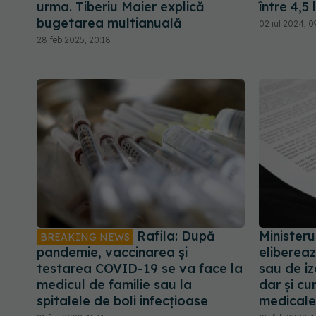
urma. Tiberiu Maier explică
între 4,5 l
bugetarea multianuală
02 iul 2024, 09
28 feb 2025, 20:18
Rafila: După
Ministeru
BREAKING NEWS
pandemie, vaccinarea și
elibereaz
testarea COVID-19 se va face la
sau de iz
medicul de familie sau la
dar și cu
spitalele de boli infecțioase
medical