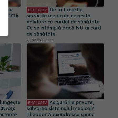
te cu
De la 1 martie,
EXCLUSIV
 DECIZIA
serviciile medicale necesită
validare cu cardul de sănătate.
Ce se întâmplă dacă NU ai card
de sănătate
28 feb 2025, 16:51
elungește
Asigurările private,
EXCLUSIV
(CNAS):
salvarea sistemului medical?
ortante
Theodor Alexandrescu spune