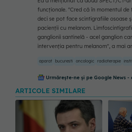
Ea a menţionat că două SPECT/CT-uri
funcţionale. "Cred că în momentul de
deci se pot face scintigrafiile osoase ş
pacienţii cu melanom. Limfoscintigrafi
ganglionii santinelă - acel ganglion c
intervenţia pentru melanom", a mai a
aparat
bucuresti
oncologic
radioterapie
inst
Urmărește-ne și pe Google News - 
ARTICOLE SIMILARE