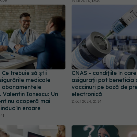
16:26
19 iul 2024, 13:49
Ce trebuie să știi
CNAS - condițiile în care
sigurările medicale
asigurații pot beneficia
și abonamentele
vaccinuri pe bază de pre
. Valentin Ionescu: Un
electronică
nt nu acoperă mai
11 oct 2024, 21:14
 induc în eroare
:41