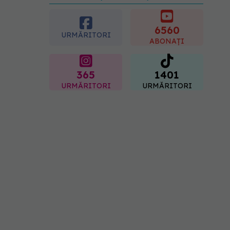
preferată despre vârsta
pe care o ai. Care este
"codul cromatic" al
6560
URMĂRITORI
generațiilor
ABONAȚI
07.08.2026, 21:29
365
1401
URMĂRITORI
URMĂRITORI