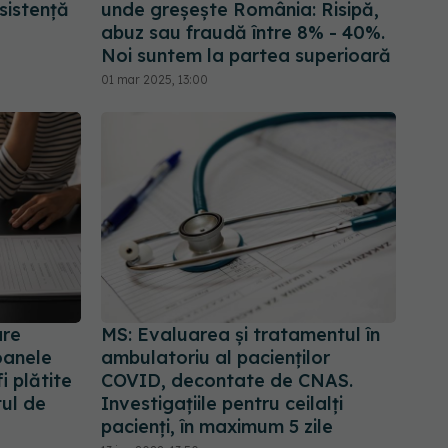
sistenţă
unde greșește România: Risipă,
abuz sau fraudă între 8% - 40%.
Noi suntem la partea superioară
01 mar 2025, 13:00
are
MS: Evaluarea și tratamentul în
oanele
ambulatoriu al pacienților
i plătite
COVID, decontate de CNAS.
tul de
Investigațiile pentru ceilalți
pacienți, în maximum 5 zile