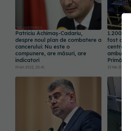
Patriciu Achimaș-Cadariu,
1.200 de
despre noul plan de combatere a
fost consu
cancerului: Nu este o
centrele
compunere, are măsuri, are
ambulator
indicatori
Primăriei
19 ian 2022, 20:41
23 feb 2022, 1