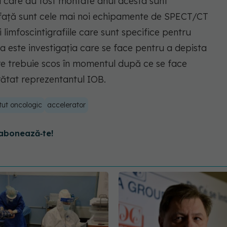
 care au fost montate anul acesta sunt
 faţă sunt cele mai noi echipamente de SPECT/CT
i limfoscintigrafiile care sunt specifice pentru
a este investigaţia care se face pentru a depista
are trebuie scos în momentul după ce se face
rătat reprezentantul IOB.
itut oncologic
accelerator
abonează‑te!