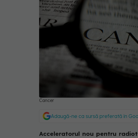
Cancer
Adaugă-ne ca sursă preferată în Go
Acceleratorul nou pentru radiot