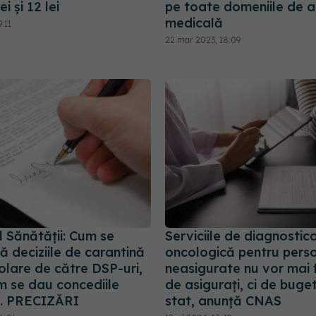
ei și 12 lei
pe toate domeniile de a
medicală
:11
22 mar 2023, 18:09
l Sănătății: Cum se
Serviciile de diagnostic
ă deciziile de carantină
oncologică pentru pers
olare de către DSP-uri,
neasigurate nu vor mai f
m se dau concediile
de asigurați, ci de buge
e. PRECIZĂRI
stat, anunță CNAS