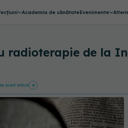
fecțiuni
Academia de sănătate
Evenimente
Alter
u radioterapie de la In
uie acest articol