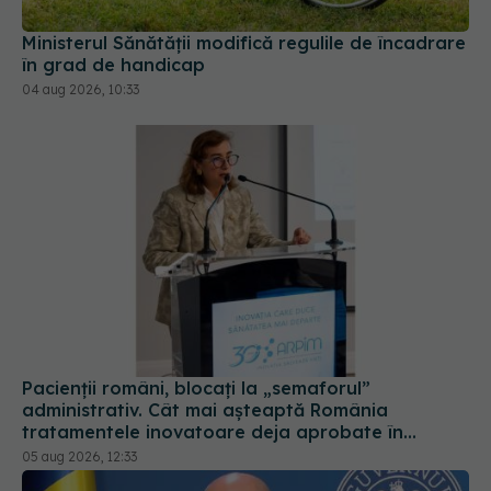
Ministerul Sănătății modifică regulile de încadrare
în grad de handicap
04 aug 2026, 10:33
Pacienții români, blocați la „semaforul”
administrativ. Cât mai așteaptă România
tratamentele inovatoare deja aprobate în
Europa
05 aug 2026, 12:33