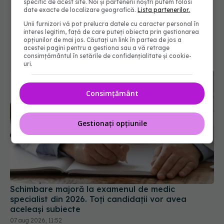
specific de acest site. Noi și partenerii noștri putem folosi
date exacte de localizare geografică.
Lista partenerilor.
Unii furnizori vă pot prelucra datele cu caracter personal în
interes legitim, față de care puteți obiecta prin gestionarea
opțiunilor de mai jos. Căutați un link în partea de jos a
acestei pagini pentru a gestiona sau a vă retrage
consimțământul în setările de confidențialitate și cookie-
uri.
Consimțământ
Gestionați opțiunile
Schimbare majoră la examenul de medic
specialist din 2026. Toți candidații vor avea
aceleași subiecte
07 aug 2026, 11:52