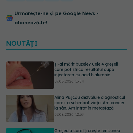
Urmărește-ne și pe Google News -
abonează‑te!
NOUTĂȚI
Alina Pușcău dezvăluie diagnosticul
care i-a schimbat viața: Am cancer
la sân. Am intrat în metastază
07.08.2026, 12:39
Greșeala care îți crește tensiunea
arterială. Nu este doar sarea din
solniță
07.08.2026, 12:14
Schimbare majoră la examenul de