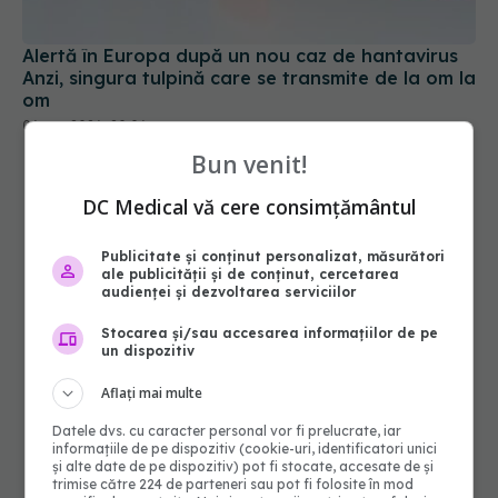
Alertă în Europa după un nou caz de hantavirus
Anzi, singura tulpină care se transmite de la om la
om
06 aug 2026, 20:06
Bun venit!
DC Medical vă cere consimțământul
Publicitate și conținut personalizat, măsurători
ale publicității și de conținut, cercetarea
audienței și dezvoltarea serviciilor
Stocarea și/sau accesarea informațiilor de pe
un dispozitiv
Aflați mai multe
Datele dvs. cu caracter personal vor fi prelucrate, iar
informațiile de pe dispozitiv (cookie-uri, identificatori unici
și alte date de pe dispozitiv) pot fi stocate, accesate de și
trimise către 224 de parteneri sau pot fi folosite în mod