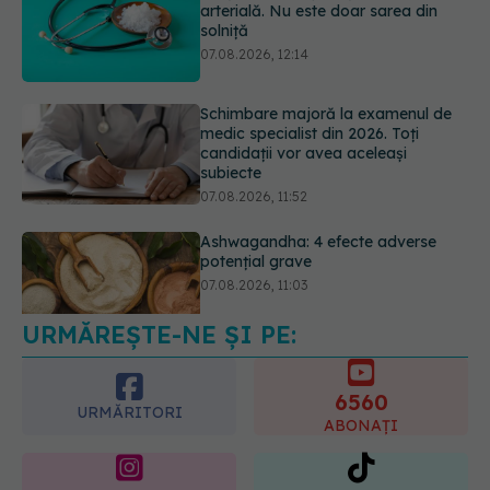
medic specialist din 2026. Toți
candidații vor avea aceleași
subiecte
07.08.2026, 11:52
Ashwagandha: 4 efecte adverse
potențial grave
07.08.2026, 11:03
Ți-ai mărit buzele? Cele 4 greșeli
care pot strica rezultatul după
injectarea cu acid hialuronic
07.08.2026, 13:54
URMĂREȘTE-NE ȘI PE:
6560
URMĂRITORI
ABONAȚI