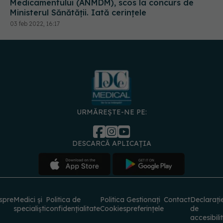
URMĂREȘTE-NE PE:
DESCARCĂ APLICAȚIA
spre
Medici și
Politica de
Politica
Gestionați
Contact
Declarați
specialiști
confidențialitate
Cookies
preferințele
de
accesibili
© 2026 PRESS MEDIA ELECTRONIC S.R.L. Toate drepturile rezervate