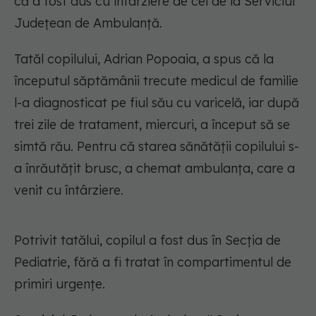
că a fost dus cu întârziere de cei de la Serviciul
Județean de Ambulanță.
Tatăl copilului, Adrian Popoaia, a spus că la
începutul săptămânii trecute medicul de familie
l-a diagnosticat pe fiul său cu varicelă, iar după
trei zile de tratament, miercuri, a început să se
simtă rău. Pentru că starea sănătății copilului s-
a înrăutățit brusc, a chemat ambulanța, care a
venit cu întârziere.
Potrivit tatălui, copilul a fost dus în Secția de
Pediatrie, fără a fi tratat în compartimentul de
primiri urgențe.