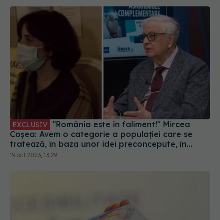
"România este în faliment!" Mircea
EXCLUSIV
Coșea: Avem o categorie a populației care se
tratează, în baza unor idei preconcepute, în
Turcia sau Austria. Se tratează bine și aici!
19 oct 2023, 13:29