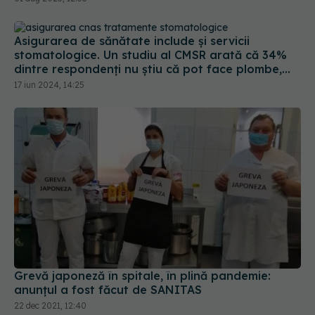
Asigurarea de sănătate include și servicii
stomatologice. Un studiu al CMSR arată că 34%
dintre respondenți nu știu că pot face plombe,
extracții, detartraj sau tratamente gratuite
17 iun 2024, 14:25
Grevă japoneză în spitale, în plină pandemie:
anunțul a fost făcut de SANITAS
22 dec 2021, 12:40