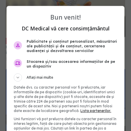
Bun venit!
De la 1 martie, serviciile medicale
EXCLUSIV
DC Medical vă cere consimțământul
necesită validare cu cardul de sănătate. Ce se
întâmplă dacă NU ai card de sănătate
Publicitate și conținut personalizat, măsurători
28 feb 2025, 16:51
ale publicității și de conținut, cercetarea
audienței și dezvoltarea serviciilor
Stocarea și/sau accesarea informațiilor de pe
un dispozitiv
Aflați mai multe
Datele dvs. cu caracter personal vor fi prelucrate, iar
informațiile de pe dispozitiv (cookie-uri, identificatori unici
și alte date de pe dispozitiv) pot fi stocate, accesate de și
trimise către 224 de parteneri sau pot fi folosite în mod
specific de acest site. Noi și partenerii noștri putem folosi
date exacte de localizare geografică.
Lista partenerilor.
Unii furnizori vă pot prelucra datele cu caracter personal în
interes legitim, față de care puteți obiecta prin gestionarea
Ce se întâmplă cu pacienții neasigurați. Ministrul
opțiunilor de mai jos. Căutați un link în partea de jos a
Sănătății a făcut anunțul