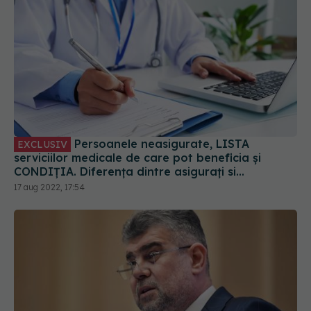
Persoanele neasigurate, LISTA
EXCLUSIV
serviciilor medicale de care pot beneficia și
CONDIȚIA. Diferența dintre asigurați si
neasigurați. CNAS: 50 de lei pe persoană pe an
17 aug 2022, 17:54