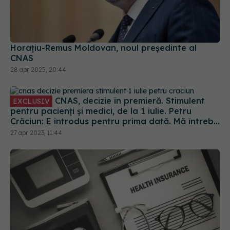
Horaţiu-Remus Moldovan, noul președinte al
CNAS
28 apr 2025, 20:44
CNAS, decizie în premieră. Stimulent
EXCLUSIV
pentru pacienți și medici, de la 1 iulie. Petru
Crăciun: E introdus pentru prima dată. Mă întreb
unde eram dacă luam acest stimulent în urmă cu
27 apr 2023, 11:44
10 ani