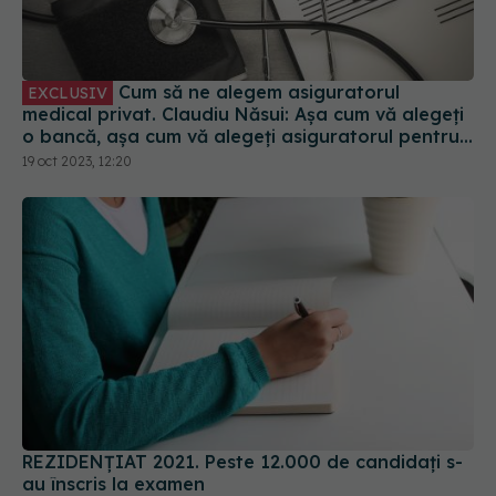
Cum să ne alegem asiguratorul
EXCLUSIV
medical privat. Claudiu Năsui: Așa cum vă alegeți
o bancă, așa cum vă alegeți asiguratorul pentru
mașină
19 oct 2023, 12:20
REZIDENȚIAT 2021. Peste 12.000 de candidați s-
au înscris la examen
21 noi 2021, 10:42