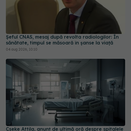
Șeful CNAS, mesaj după revolta radiologilor: În
sănătate, timpul se măsoară în șanse la viață
04 aug 2026, 10:10
Cseke Attila, anunț de ultimă oră despre spitalele
din țară
31 iul 2026, 10:31