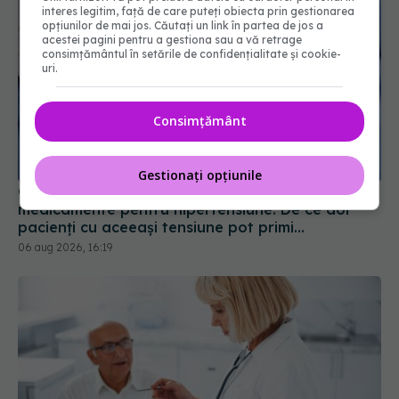
interes legitim, față de care puteți obiecta prin gestionarea
opțiunilor de mai jos. Căutați un link în partea de jos a
acestei pagini pentru a gestiona sau a vă retrage
consimțământul în setările de confidențialitate și cookie-
uri.
Consimțământ
Cum aleg medicii combinația potrivită de
medicamente pentru hipertensiune. De ce doi
pacienți cu aceeași tensiune pot primi
Gestionați opțiunile
tratamente diferite
06 aug 2026, 16:19