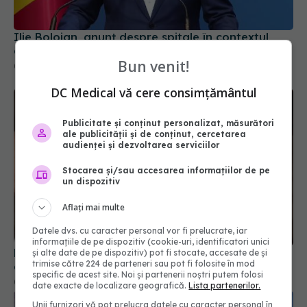
crizei energetice
06 aug 2026, 15:24
Bun venit!
DC Medical vă cere consimțământul
Publicitate și conținut personalizat, măsurători
ale publicității și de conținut, cercetarea
audienței și dezvoltarea serviciilor
Stocarea și/sau accesarea informațiilor de pe
un dispozitiv
Medicii de la Fundeni demontează unul dintre
Aflați mai multe
cele mai răspândite mituri despre diabet
Datele dvs. cu caracter personal vor fi prelucrate, iar
06 aug 2026, 11:52
informațiile de pe dispozitiv (cookie-uri, identificatori unici
și alte date de pe dispozitiv) pot fi stocate, accesate de și
trimise către 224 de parteneri sau pot fi folosite în mod
specific de acest site. Noi și partenerii noștri putem folosi
date exacte de localizare geografică.
Lista partenerilor.
Unii furnizori vă pot prelucra datele cu caracter personal în