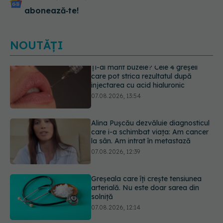
abonează‑te!
NOUTĂȚI
Alina Pușcău dezvăluie diagnosticul
care i-a schimbat viața: Am cancer
la sân. Am intrat în metastază
07.08.2026, 12:39
Greșeala care îți crește tensiunea
arterială. Nu este doar sarea din
solniță
07.08.2026, 12:14
Schimbare majoră la examenul de
medic specialist din 2026. Toți
candidații vor avea aceleași
subiecte