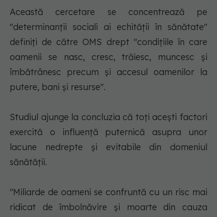
Această cercetare se concentrează pe
"determinanţii sociali ai echităţii în sănătate"
definiţi de către OMS drept "condiţiile în care
oamenii se nasc, cresc, trăiesc, muncesc şi
îmbătrânesc precum şi accesul oamenilor la
putere, bani şi resurse".
Studiul ajunge la concluzia că toţi aceşti factori
exercită o influenţă puternică asupra unor
lacune nedrepte şi evitabile din domeniul
sănătăţii.
"Miliarde de oameni se confruntă cu un risc mai
ridicat de îmbolnăvire şi moarte din cauza