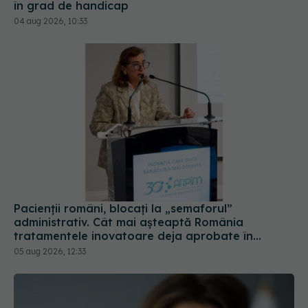
Pacienții români, blocați la „semaforul”
administrativ. Cât mai așteaptă România
tratamentele inovatoare deja aprobate în
Europa
05 aug 2026, 12:33