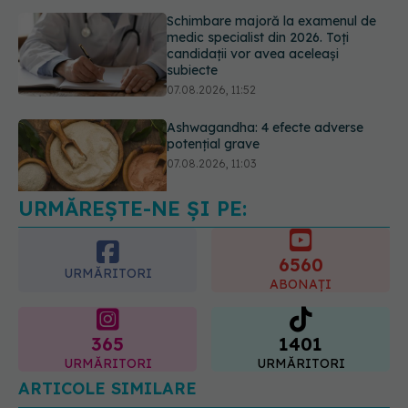
07.08.2026, 11:52
Ashwagandha: 4 efecte adverse
potențial grave
07.08.2026, 11:03
URMĂREȘTE-NE ȘI PE:
Ți-ai mărit buzele? Cele 4 greșeli
care pot strica rezultatul după
injectarea cu acid hialuronic
6560
07.08.2026, 13:54
URMĂRITORI
ABONAȚI
365
1401
URMĂRITORI
URMĂRITORI
ARTICOLE SIMILARE