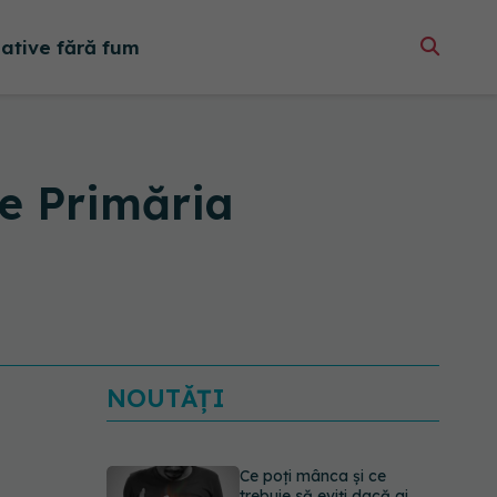
native fără fum
e Primăria
NOUTĂȚI
Ce poți mânca și ce
trebuie să eviți dacă ai