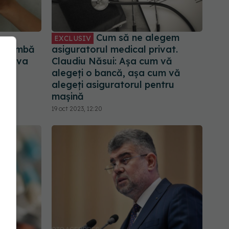
Cum să ne alegem
EXCLUSIV
schimbă
asiguratorul medical privat.
. Ce va
Claudiu Năsui: Așa cum vă
ică
alegeți o bancă, așa cum vă
alegeți asiguratorul pentru
mașină
19 oct 2023, 12:20