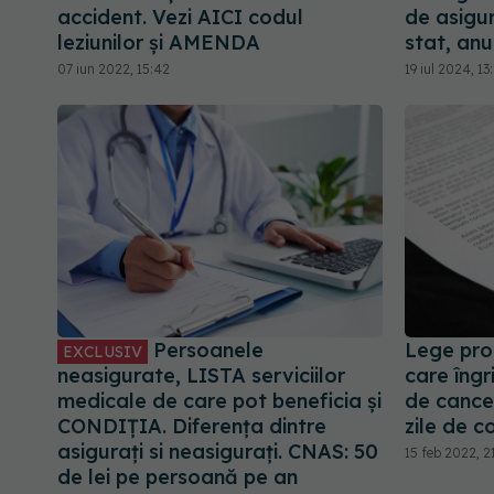
accident. Vezi AICI codul
de asigur
leziunilor și AMENDA
stat, an
07 iun 2022, 15:42
19 iul 2024, 13
Persoanele
Lege pro
EXCLUSIV
neasigurate, LISTA serviciilor
care îngr
medicale de care pot beneficia și
de cancer
CONDIȚIA. Diferența dintre
zile de c
asigurați si neasigurați. CNAS: 50
15 feb 2022, 2
de lei pe persoană pe an