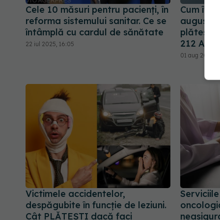
Cele 10 măsuri pentru pacienți, în
Cum îți f
reforma sistemului sanitar. Ce se
august 2
întâmplă cu cardul de sănătate
plătești.
212 AICI
22 iul 2025, 16:05
01 aug 2025, 1
Victimele accidentelor,
Serviciil
despăgubite în funcție de leziuni.
oncologi
Cât PLĂTEȘTI dacă faci
neasigura