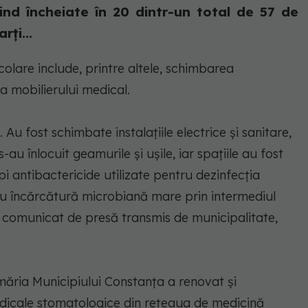
iind încheiate în 20 dintr-un total de 57 de
ţi...
lare include, printre altele, schimbarea
i a mobilierului medical.
Au fost schimbate instalaţiile electrice şi sanitare,
au înlocuit geamurile şi uşile, iar spaţiile au fost
i antibactericide utilizate pentru dezinfecţia
 cu încărcătură microbiană mare prin intermediul
-un comunicat de presă transmis de municipalitate,
imăria Municipiului Constanţa a renovat şi
dicale stomatologice din reţeaua de medicină