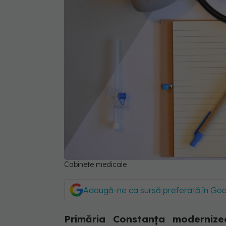
Cabinete medicale
Adaugă-ne ca sursă preferată în Go
Primăria Constanţa modernize