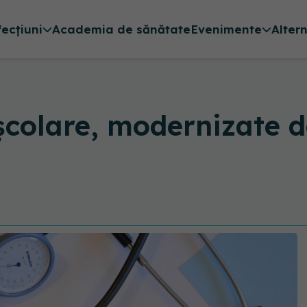
fecțiuni
Academia de sănătate
Evenimente
Alter
școlare, modernizate d