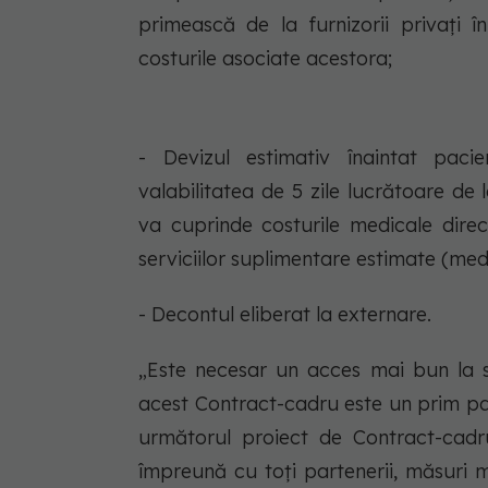
primească de la furnizorii privați 
costurile asociate acestora;
- Devizul estimativ înaintat pacie
valabilitatea de 5 zile lucrătoare de
va cuprinde costurile medicale direc
serviciilor suplimentare estimate (med
- Decontul eliberat la externare.
„Este necesar un acces mai bun la se
acest Contract-cadru este un prim pa
următorul proiect de Contract-cadru
împreună cu toți partenerii, măsuri m