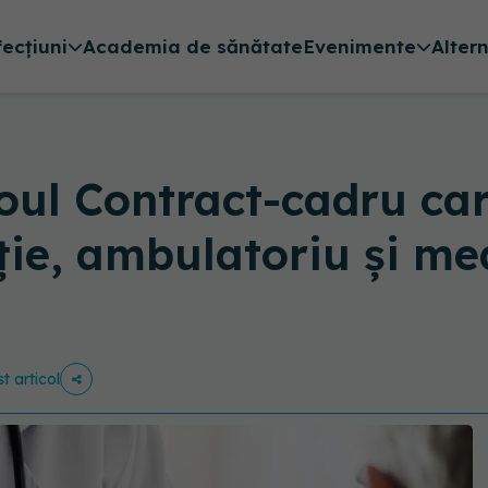
fecțiuni
Academia de sănătate
Evenimente
Alter
ul Contract-cadru care
nție, ambulatoriu și med
t articol