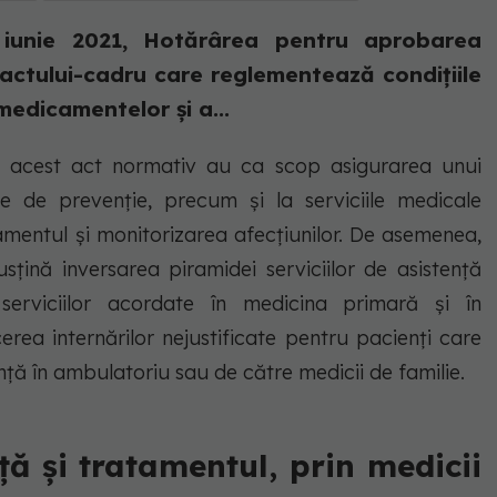
 iunie 2021, Hotărârea pentru aprobarea
ractului-cadru care reglementează condițiile
medicamentelor și a...
 acest act normativ au ca scop asigurarea unui
e de prevenție, precum și la serviciile medicale
amentul și monitorizarea afecțiunilor. De asemenea,
țină inversarea piramidei serviciilor de asistență
serviciilor acordate în medicina primară și în
erea internărilor nejustificate pentru pacienți care
ranță în ambulatoriu sau de către medicii de familie.
nță și tratamentul, prin medicii