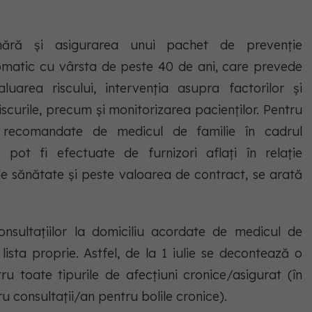
umără și asigurarea unui pachet de prevenție
matic cu vârsta de peste 40 de ani, care prevede
luarea riscului, intervenția asupra factorilor și
iscurile, precum și monitorizarea pacienților. Pentru
le recomandate de medicul de familie în cadrul
a pot fi efectuate de furnizori aflați în relație
de sănătate și peste valoarea de contract, se arată
sultațiilor la domiciliu acordate de medicul de
lista proprie. Astfel, de la 1 iulie se decontează o
ru toate tipurile de afecțiuni cronice/asigurat (în
consultații/an pentru bolile cronice).