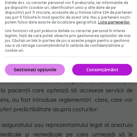
ung constatate la pacienți după infecția cu virusul
Datele dvs. cu caracter personal vor fi prelucrate, iar informațiile de
pe dispozitiv (cookie-uri, identificatori unici și alte date de pe
onar și cardiac, medicii specialiști cardiologi și
dispozitiv) pot fi stocate, accesate de și trimise către 224 de parteneri
sau pot fi folosite în mod specific de acest site. Noi și partenerii noștri
tora servicii conexe actului medical furnizate de
putem folosi date exacte de localizare geografică.
Lista partenerilor.
gi în specialitatea psihologie clinică, consiliere
Unii furnizori vă pot prelucra datele cu caracter personal în interes
legitim, față de care puteți obiecta prin gestionarea opțiunilor de mai
jos. Căutați un link în partea de jos a acestei pagini pentru a gestiona
sau a vă retrage consimțământul în setările de confidențialitate și
cookie-uri.
private
Gestionați opțiunile
Consimțământ
contractuală cu casele de asigurări de sănătate pot
la pacienții care optează să acceseze servicii de
 sens, au fost introduse reglementări clare, care vor
oferi predictibilitate asupra costurilor:
 asiguratului sau reprezentantului legal al acestuia
ști medicale și nemedicale pe care urmează să le