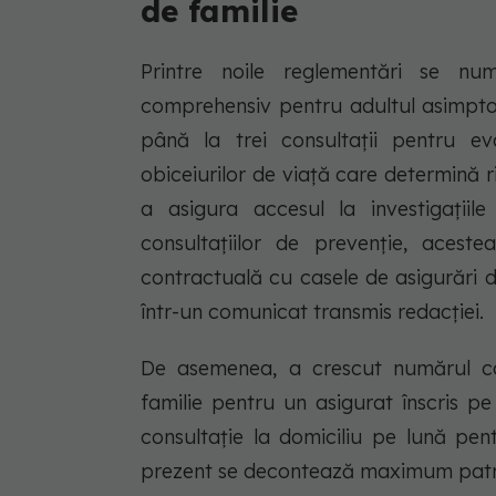
de familie
Printre noile reglementări se n
comprehensiv pentru adultul asimpto
până la trei consultații pentru eva
obiceiurilor de viață care determină r
a asigura accesul la investigații
consultațiilor de prevenție, aceste
contractuală cu casele de asigurări 
într-un comunicat transmis redacției.
De asemenea, a crescut numărul con
familie pentru un asigurat înscris pe 
consultație la domiciliu pe lună pent
prezent se decontează maximum patru 