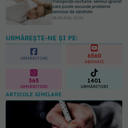
Cum folosești uleiul esențial de
rozmarin pentru a opri căderea
părului
09.08.2026, 11:00
URMĂREȘTE-NE ȘI PE:
6560
URMĂRITORI
ABONAȚI
365
1401
URMĂRITORI
URMĂRITORI
ARTICOLE SIMILARE