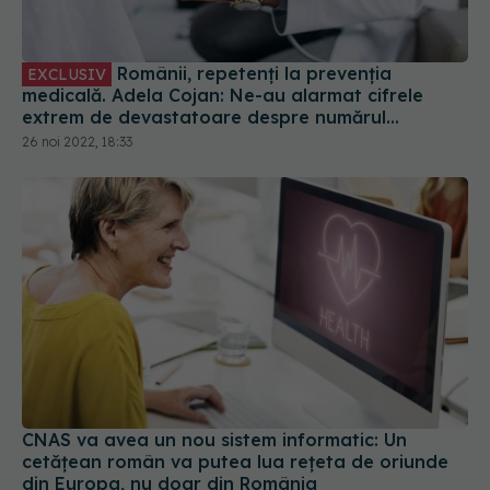
Românii, repetenți la prevenția
EXCLUSIV
medicală. Adela Cojan: Ne-au alarmat cifrele
extrem de devastatoare despre numărul
deceselor evitabile
26 noi 2022, 18:33
CNAS va avea un nou sistem informatic: Un
cetăţean român va putea lua reţeta de oriunde
din Europa, nu doar din România