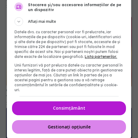
Stocarea și/sau accesarea informațiilor de pe
11 apr 2023, 11:25
un dispozitiv
Aflați mai multe
Datele dvs. cu caracter personal vor fi prelucrate, iar
informațiile de pe dispozitiv (cookie-uri, identificatori unici
și alte date de pe dispozitiv) pot fi stocate, accesate de și
trimise către 224 de parteneri sau pot fi folosite în mod
specific de acest site. Noi și partenerii noștri putem folosi
date exacte de localizare geografică.
Lista partenerilor.
Unii furnizori vă pot prelucra datele cu caracter personal în
interes legitim, față de care puteți obiecta prin gestionarea
opțiunilor de mai jos. Căutați un link în partea de jos a
acestei pagini pentru a gestiona sau a vă retrage
consimțământul în setările de confidențialitate și cookie-
CMSR solicită eliminarea discriminărilor privind
uri.
tratarea pacienților aflați în situații de urgență
10 mai 2024, 11:09
Consimțământ
Gestionați opțiunile