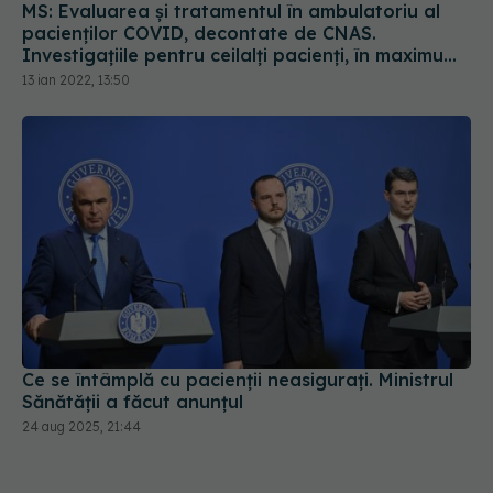
MS: Evaluarea și tratamentul în ambulatoriu al
pacienților COVID, decontate de CNAS.
Investigațiile pentru ceilalți pacienți, în maximum
5 zile
13 ian 2022, 13:50
Ce se întâmplă cu pacienții neasigurați. Ministrul
Sănătății a făcut anunțul
24 aug 2025, 21:44