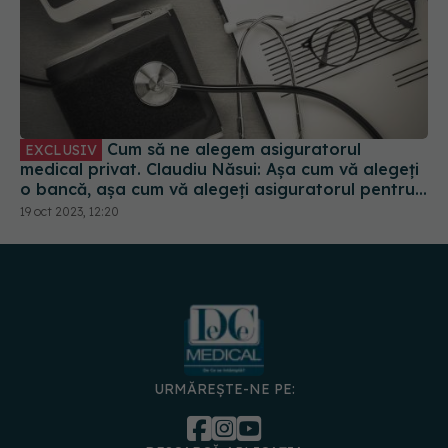
Cum să ne alegem asiguratorul
EXCLUSIV
medical privat. Claudiu Năsui: Așa cum vă alegeți
o bancă, așa cum vă alegeți asiguratorul pentru
mașină
19 oct 2023, 12:20
URMĂREȘTE-NE PE: