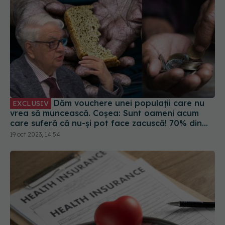
Dăm vouchere unei populații care nu
EXCLUSIV
vrea să muncească. Coșea: Sunt oameni acum
care suferă că nu-și pot face zacuscă! 70% din
populația României este în pericol de sărăcie
19 oct 2023, 14:54
cronică, oficial!