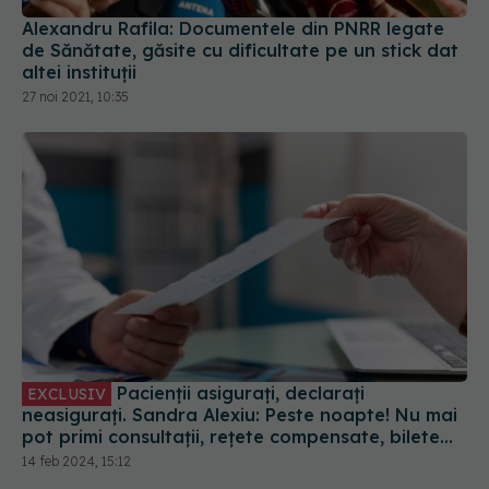
Alexandru Rafila: Documentele din PNRR legate
de Sănătate, găsite cu dificultate pe un stick dat
altei instituții
27 noi 2021, 10:35
Pacienții asigurați, declarați
EXCLUSIV
neasigurați. Sandra Alexiu: Peste noapte! Nu mai
pot primi consultații, rețete compensate, bilete
de trimitere, nimic!
14 feb 2024, 15:12