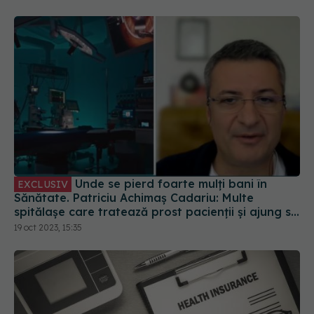
Unde se pierd foarte mulți bani în
EXCLUSIV
Sănătate. Patriciu Achimaș Cadariu: Multe
spitălașe care tratează prost pacienții și ajung să
fie tratați a doua oară în centrele mari
19 oct 2023, 15:35