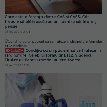
Care este diferența dintre CAS și CASS. Cât
trebuie să plătească românii pentru sănătate și
pensie
05 feb 2024, 15:04
Condiția ca un pacient să se trateze în
EXCLUSIV
străinătate. Celebrul formular E112. Vlădescu:
Firul roșu. Pentru români nu era foarte
convenabil, dar era mai bine decât deloc
07 sep 2023, 13:59