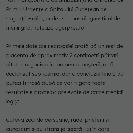
fost transportată cu ambulanţa la Unitatea de
Primiri Urgenţe a Spitalului Judeţean de
Urgenţă Brăila, unde i s-a pus diagnosticul de
meningită, notează agerpres.ro.
Primele date ale necropsiei arată că un rest de
placentă de aproximativ 2 centimetri pătraţi,
uitat în organism în momentul naşterii, ar fi
declanşat septicemia, dar o concluzie finală va
putea fi trasă după ce vor fi gata toate
rezultatele probelor prelevate de către medicii
legişti.
Câteva zeci de persoane, rude, prieteni şi
cunoscuţi s-au strâns joi seară - zi în care