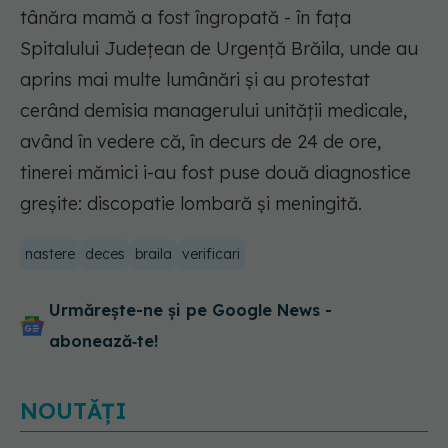
tânăra mamă a fost îngropată - în faţa
Spitalului Judeţean de Urgenţă Brăila, unde au
aprins mai multe lumânări şi au protestat
cerând demisia managerului unităţii medicale,
având în vedere că, în decurs de 24 de ore,
tinerei mămici i-au fost puse două diagnostice
greşite: discopatie lombară şi meningită.
nastere
deces
braila
verificari
Urmărește-ne și pe Google News -
abonează‑te!
NOUTĂȚI