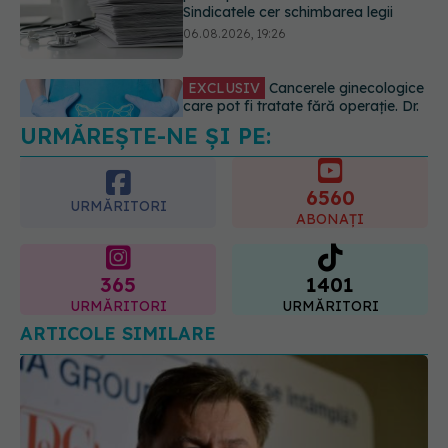
este indicată doar punctual, pentru
anumite categorii de paciente
06.08.2026, 19:05
URMĂREȘTE-NE ȘI PE:
EXCLUSIV
Brahiterapie vs
radioterapie externă în cancerul
ginecologic. Dr. Sorin Bogdan
6560
(SANADOR) explică diferența și
URMĂRITORI
cum acționează tratamentul
ABONAȚI
06.08.2026, 22:49
365
1401
URMĂRITORI
URMĂRITORI
ARTICOLE SIMILARE