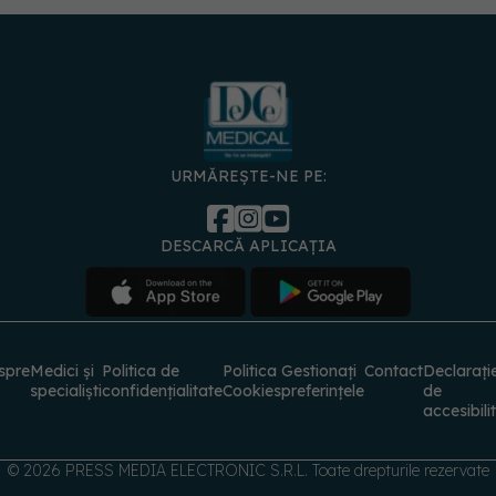
URMĂREȘTE-NE PE:
DESCARCĂ APLICAȚIA
spre
Medici și
Politica de
Politica
Gestionați
Contact
Declarați
specialiști
confidențialitate
Cookies
preferințele
de
accesibili
© 2026 PRESS MEDIA ELECTRONIC S.R.L. Toate drepturile rezervate