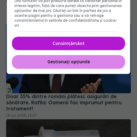
Unii furnizori vă pot prelucra datele cu caracter personal în
interes legitim, față de care puteți obiecta prin gestionarea
opțiunilor de mai jos. Căutați un link în partea de jos a
acestei pagini pentru a gestiona sau a vă retrage
consimțământul în setările de confidențialitate și cookie-
uri.
Consimțământ
Gestionați opțiunile
Doar 35% dintre români plătesc asigurări de
sănătate. Rafila: Oamenii fac împrumut pentru
tratament!
18 iun 2025, 13:07