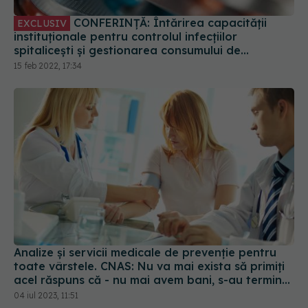
instituționale pentru controlul infecțiilor
spitalicești și gestionarea consumului de
antibiotice. VIDEO
15 feb 2022, 17:34
Analize și servicii medicale de prevenţie pentru
toate vârstele. CNAS: Nu va mai exista să primiți
acel răspuns că - nu mai avem bani, s-au terminat
banii!
04 iul 2023, 11:51