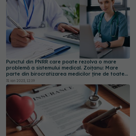
Punctul din PNRR care poate rezolva o mare
problemă a sistemului medical. Zoițanu: Mare
parte din birocratizarea medicilor ține de toate
hârtiile pe care pacientul trebuie să le plimbe
31 ian 2023, 12:19