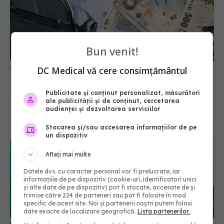
Cum știi dacă ești asigurat la sănătate și cum îți
Bun venit!
faci asigurare voluntară
22 aug 2025, 18:00
DC Medical vă cere consimțământul
Publicitate și conținut personalizat, măsurători
ale publicității și de conținut, cercetarea
audienței și dezvoltarea serviciilor
Stocarea și/sau accesarea informațiilor de pe
un dispozitiv
Aflați mai multe
Datele dvs. cu caracter personal vor fi prelucrate, iar
informațiile de pe dispozitiv (cookie-uri, identificatori unici
și alte date de pe dispozitiv) pot fi stocate, accesate de și
trimise către 224 de parteneri sau pot fi folosite în mod
Premierul Nicolae Ciucă și subordonații săi au
specific de acest site. Noi și partenerii noștri putem folosi
donat sânge pentru răniții din Ucraina
date exacte de localizare geografică.
Lista partenerilor.
27 feb 2022, 13:50