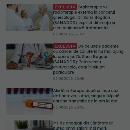
EXCLUSIV
De ce unele paciente
cu cancer de col uterin nu mai ajung
la operație. Dr. Sorin Bogdan
(SANADOR): Intervenția
chirurgicală, doar în situații
particulare
06.08.2026, 20:45
Alertă în Europa după un nou caz
de hantavirus Anzi, singura tulpină
care se transmite de la om la om
06.08.2026, 20:06
Mii de angajați din Sănătate ar
putea primi salarii mai mari.
Sindicatele cer schimbarea legii
06.08.2026, 19:26
EXCLUSIV
Cancerele ginecologice
care pot fi tratate fără operație. Dr.
Sorin Bogdan (SANADOR): Chirurgia