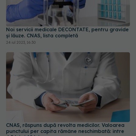
Noi servicii medicale DECONTATE, pentru gravide
și lăuze. CNAS, lista completă
24 iul 2023, 16:30
CNAS, răspuns după revolta medicilor. Valoarea
punctului per capita rămâne neschimbată: între
4,5 lei și 12 lei
02 iul 2024, 09:11