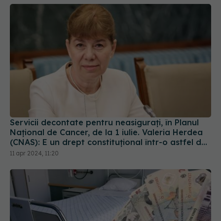
Servicii decontate pentru neasiguraţi, în Planul
Naţional de Cancer, de la 1 iulie. Valeria Herdea
(CNAS): E un drept constituţional într-o astfel de
boală. Nu e normal să moară atâţia oameni
11 apr 2024, 11:20