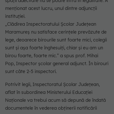
spaţii adecvate nu se poate intra în legalitate. A
menţionat acest lucru, unul dintre adjuncții
instituției.
„Clădirea Inspectoratului Şcolar Judeţean
Maramureş nu satisface cerinţele prevăzute de
lege, deoarece birourile sunt foarte mici, colegii
sunt şi aşa foarte înghesuiţi, chiar şi eu am un
birou foarte, foarte mic.” a spus prof. Mihai
Pop, Inspector şcolar general adjunct. În birouri
sunt câte 2-5 inspectori.
Potrivit legii, Inspectoratul Şcolar Județean,
aflat în subordinea Ministerului Educației
Naționale va trebui acum să depună de îndată
documentele în vederea obținerii notificării