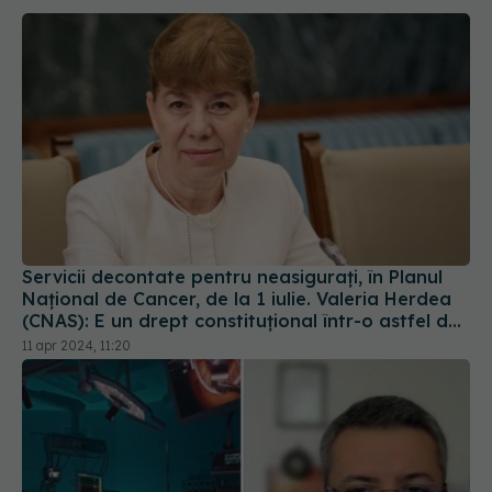
Servicii decontate pentru neasiguraţi, în Planul
Naţional de Cancer, de la 1 iulie. Valeria Herdea
(CNAS): E un drept constituţional într-o astfel de
boală. Nu e normal să moară atâţia oameni
11 apr 2024, 11:20