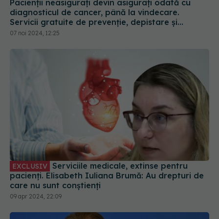
Pacienții neasigurați devin asigurați odată cu
diagnosticul de cancer, până la vindecare.
Servicii gratuite de prevenţie, depistare şi
confirmare a bolii
07 noi 2024, 12:25
Serviciile medicale, extinse pentru
EXCLUSIV
pacienți. Elisabeth Iuliana Brumă: Au drepturi de
care nu sunt conștienți
09 apr 2024, 22:09