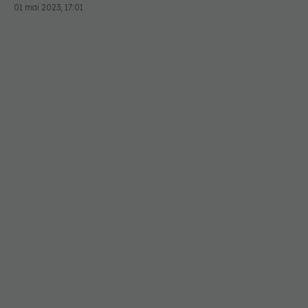
pe cât credem. Sunt pe mai multe niveluri de
01 mai 2023, 17:01
îngrijire