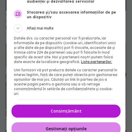
audienței și dezvoltarea serviciilor
Stocarea și/sau accesarea informațiilor de pe
CNAS: Începând cu 1 martie, serviciile medicale
un dispozitiv
se acordă cu obligativitatea semnării cu cardul
pacientului
Aflați mai multe
28 feb 2025, 14:23
Datele dvs. cu caracter personal vor fi prelucrate, iar
informațiile de pe dispozitiv (cookie-uri, identificatori unici
și alte date de pe dispozitiv) pot fi stocate, accesate de și
trimise către 224 de parteneri sau pot fi folosite în mod
specific de acest site. Noi și partenerii noștri putem folosi
date exacte de localizare geografică.
Lista partenerilor.
Unii furnizori vă pot prelucra datele cu caracter personal în
interes legitim, față de care puteți obiecta prin gestionarea
opțiunilor de mai jos. Căutați un link în partea de jos a
acestei pagini pentru a gestiona sau a vă retrage
consimțământul în setările de confidențialitate și cookie-
uri.
Consimțământ
De ce să alegem asigurările medicale
EXCLUSIV
complementare. Tiberiu Maier: Luxul se cumpără
19 oct 2023, 13:31
Gestionați opțiunile