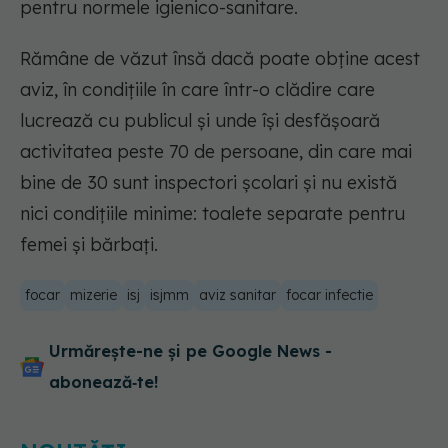
pentru normele igienico-sanitare.
Rămâne de văzut însă dacă poate obține acest
aviz, în condițiile în care într-o clădire care
lucrează cu publicul și unde își desfășoară
activitatea peste 70 de persoane, din care mai
bine de 30 sunt inspectori școlari şi nu există
nici condiţiile minime: toalete separate pentru
femei și bărbați.
focar
mizerie
isj
isjmm
aviz sanitar
focar infectie
Urmărește-ne și pe Google News -
abonează‑te!