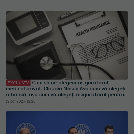
Cum să ne alegem asiguratorul
EXCLUSIV
medical privat. Claudiu Năsui: Așa cum vă alegeți
o bancă, așa cum vă alegeți asiguratorul pentru
mașină
19 oct 2023, 12:20