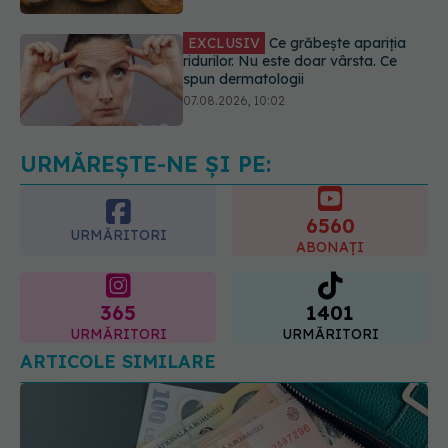
spun dermatologii
07.08.2026, 10:02
Alina Pușcău dezvăluie diagnosticul
care i-a schimbat viața: Am cancer
la sân. Am intrat în metastază
07.08.2026, 12:39
URMĂREȘTE-NE ȘI PE:
6560
URMĂRITORI
ABONAȚI
365
1401
URMĂRITORI
URMĂRITORI
ARTICOLE SIMILARE