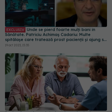
Unde se pierd foarte mulți bani în
EXCLUSIV
Sănătate. Patriciu Achimaș Cadariu: Multe
spitălașe care tratează prost pacienții și ajung să
fie tratați a doua oară în centrele mari
19 oct 2023, 15:35