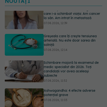
NOUTĂȚI
Greșeala care îți crește tensiunea
arterială. Nu este doar sarea din
solniță
07.08.2026, 12:14
Schimbare majoră la examenul de
medic specialist din 2026. Toți
candidații vor avea aceleași
subiecte
07.08.2026, 11:52
Ashwagandha: 4 efecte adverse
potențial grave
07.08.2026, 11:03
EXCLUSIV
Ce grăbește apariția
ridurilor. Nu este doar vârsta. Ce