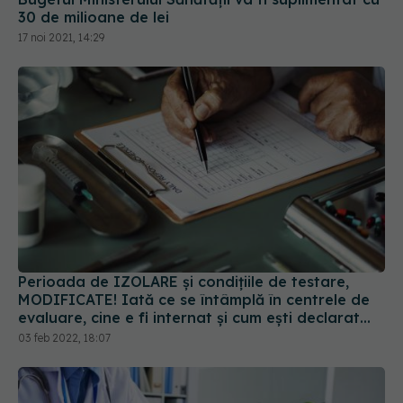
30 de milioane de lei
17 noi 2021, 14:29
Perioada de IZOLARE și condițiile de testare,
MODIFICATE! Iată ce se întâmplă în centrele de
evaluare, cine e fi internat și cum ești declarat
vindecat. REGULI NOI
03 feb 2022, 18:07