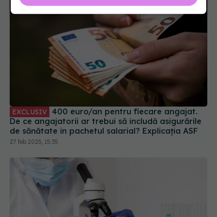
400 euro/an pentru fiecare angajat.
EXCLUSIV
De ce angajatorii ar trebui să includă asigurările
de sănătate în pachetul salarial? Explicația ASF
27 feb 2025, 15:35