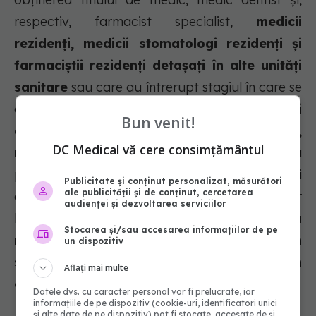
respectiv, farmacist specialist,
medicii
rezidenți, medicii stomatologi rezidenți și
farmaciștii rezidenți detașați în alte unități
sanitare
sau care au întrerupt stagiul în care se
aflau
în baza Ordinului comandantului
Bun venit!
acțiunii, pe perioada stării de urgență,
DC Medical vă cere consimțământul
respectiv a stării de alertă
instituită pentru
prevenirea și combaterea efectelor pandemiei
Publicitate și conținut personalizat, măsurători
ale publicității și de conținut, cercetarea
de SARS-Cov2, cu respectarea prevederilor
audienței și dezvoltarea serviciilor
legale în vigoare,
sunt considerați în perioada
Stocarea și/sau accesarea informațiilor de pe
respectivă în stagiul de bază în
un dispozitiv
specialitatea în care au fost confirmați prin
Aflați mai multe
ordin al ministrului sănătății”.
Datele dvs. cu caracter personal vor fi prelucrate, iar
informațiile de pe dispozitiv (cookie-uri, identificatori unici
și alte date de pe dispozitiv) pot fi stocate, accesate de și