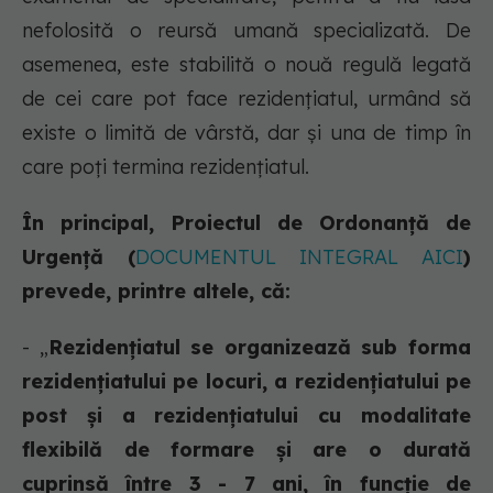
nefolosită o reursă umană specializată. De
asemenea, este stabilită o nouă regulă legată
de cei care pot face rezidențiatul, urmând să
existe o limită de vârstă, dar și una de timp în
care poți termina rezidențiatul.
În principal, Proiectul de Ordonanță de
Urgență (
DOCUMENTUL INTEGRAL AICI
)
prevede, printre altele, că:
- „
Rezidențiatul se organizează sub forma
rezidențiatului pe locuri, a rezidențiatului pe
post și a rezidențiatului cu modalitate
flexibilă de formare și are o durată
cuprinsă între 3 - 7 ani, în funcție de