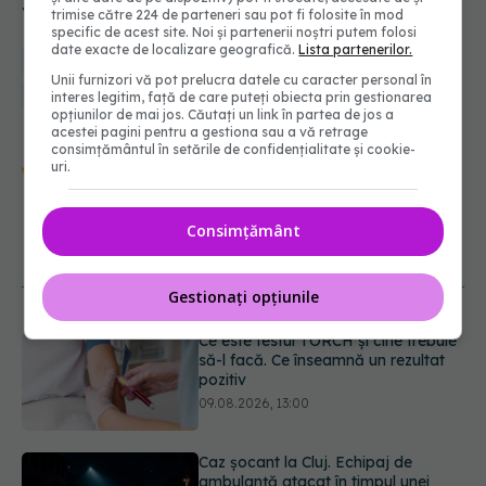
#REZIDENTIAT2022, #REZIDENTIAT
trimise către 224 de parteneri sau pot fi folosite în mod
specific de acest site. Noi și partenerii noștri putem folosi
date exacte de localizare geografică.
Lista partenerilor.
rezidentiat
examen
locuri
reguli
cursuri
specialitati
Unii furnizori vă pot prelucra datele cu caracter personal în
posturi
echivalare
orgaanizare
rezidentiat2022
interes legitim, față de care puteți obiecta prin gestionarea
opțiunilor de mai jos. Căutați un link în partea de jos a
acestei pagini pentru a gestiona sau a vă retrage
consimțământul în setările de confidențialitate și cookie-
Urmărește-ne și pe Google News -
uri.
abonează‑te!
Consimțământ
NOUTĂȚI
Gestionați opțiunile
Caz șocant la Cluj. Echipaj de
ambulanță atacat în timpul unei
misiuni în Cluj. Șoferul a ajuns la
operație.
09.08.2026, 12:55
Mai trebuie să numărăm caloriile ca