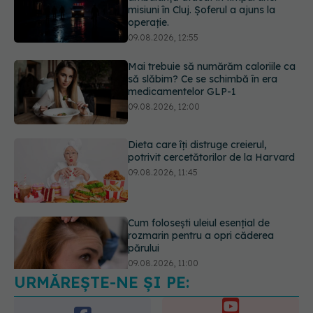
să slăbim? Ce se schimbă în era
medicamentelor GLP-1
09.08.2026, 12:00
Dieta care îți distruge creierul,
potrivit cercetătorilor de la Harvard
09.08.2026, 11:45
Cum folosești uleiul esențial de
rozmarin pentru a opri căderea
părului
09.08.2026, 11:00
Ce este testul TORCH și cine trebuie
să-l facă. Ce înseamnă un rezultat
pozitiv
09.08.2026, 13:00
URMĂREȘTE-NE ȘI PE: