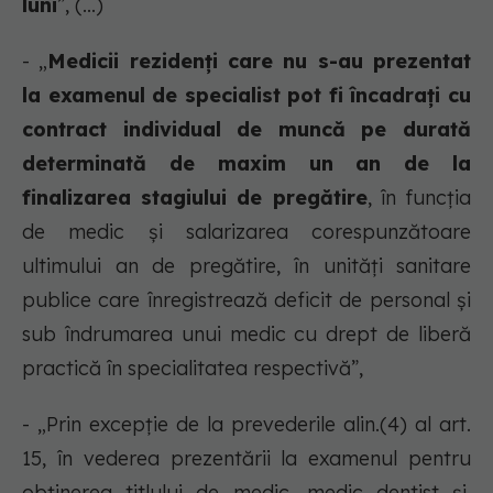
luni
”, (...)
- „
Medicii rezidenți care nu s-au prezentat
la examenul de specialist pot fi încadrați cu
contract individual de muncă pe durată
determinată de maxim un an de la
finalizarea stagiului de pregătire
, în funcția
de medic și salarizarea corespunzătoare
ultimului an de pregătire, în unități sanitare
publice care înregistrează deficit de personal și
sub îndrumarea unui medic cu drept de liberă
practică în specialitatea respectivă”,
- „Prin excepție de la prevederile alin.(4) al art.
15, în vederea prezentării la examenul pentru
obținerea titlului de medic, medic dentist și,