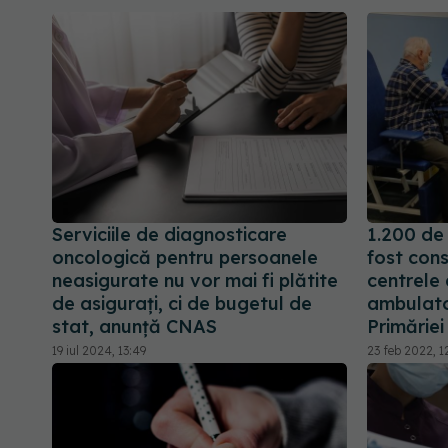
Serviciile de diagnosticare
1.200 de
oncologică pentru persoanele
fost consu
neasigurate nu vor mai fi plătite
centrele
de asigurați, ci de bugetul de
ambulator
stat, anunță CNAS
Primăriei
19 iul 2024, 13:49
23 feb 2022, 1