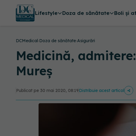
Lifestyle
Doza de sănătate
Boli și a
DCMedical
›
Doza de sănătate
›
Asigurări
Medicină, admitere:
Mureș
Publicat pe 30 mai 2020, 08:19
Distribuie acest articol