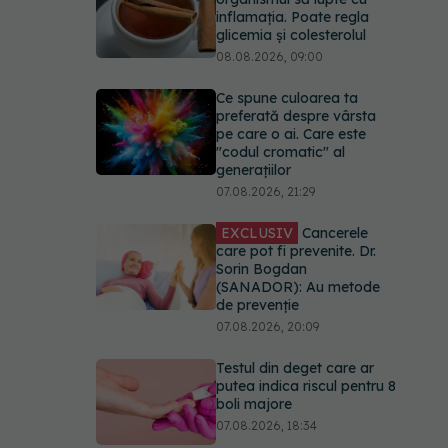
inflamația. Poate regla
glicemia și colesterolul
08.08.2026, 09:00
Ce spune culoarea ta
preferată despre vârsta
pe care o ai. Care este
"codul cromatic" al
generațiilor
07.08.2026, 21:29
EXCLUSIV
Cancerele
care pot fi prevenite. Dr.
Sorin Bogdan
(SANADOR): Au metode
de prevenție
07.08.2026, 20:09
Testul din deget care ar
putea indica riscul pentru 8
boli majore
07.08.2026, 18:34