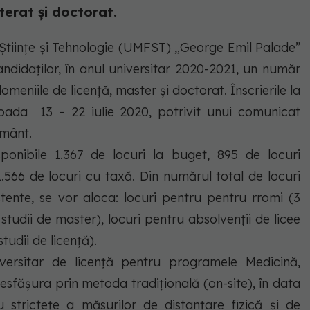
terat și doctorat.
 Științe și Tehnologie (UMFST) „George Emil Palade”
ndidaților, în anul universitar 2020-2021, un număr
omeniile de licență, master și doctorat. Înscrierile la
ioada 13 – 22 iulie 2020, potrivit unui comunicat
ământ.
sponibile 1.367 de locuri la buget, 895 de locuri
 1.566 de locuri cu taxă. Din numărul total de locuri
stente, se vor aloca: locuri pentru pentru rromi (3
la studii de master), locuri pentru absolvenții de licee
studii de licență).
versitar de licență pentru programele Medicină,
sfășura prin metoda tradițională (on-site), în data
 strictețe a măsurilor de distanțare fizică și de