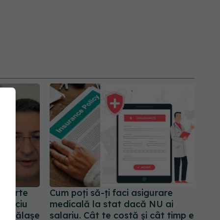
 foarte
Cum poți să-ți faci asigurare
atriciu
medicală la stat dacă NU ai
spitălașe
salariu. Cât te costă și cât timp e