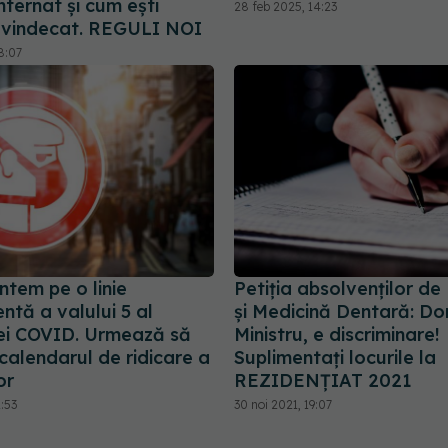
internat și cum ești
28 feb 2025, 14:23
 vindecat. REGULI NOI
8:07
ntem pe o linie
Petiția absolvenților d
tă a valului 5 al
și Medicină Dentară: D
i COVID. Urmează să
Ministru, e discriminare!
 calendarul de ridicare a
Suplimentați locurile la
or
REZIDENȚIAT 2021
1:53
30 noi 2021, 19:07