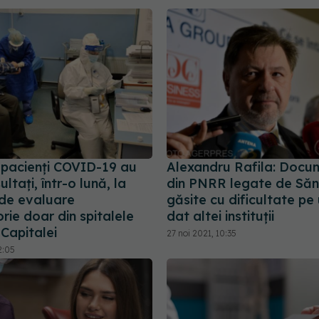
 pacienți COVID-19 au
Alexandru Rafila: Docu
ltați, într-o lună, la
din PNRR legate de Săn
 de evaluare
găsite cu dificultate pe 
ie doar din spitalele
dat altei instituții
 Capitalei
27 noi 2021, 10:35
2:05