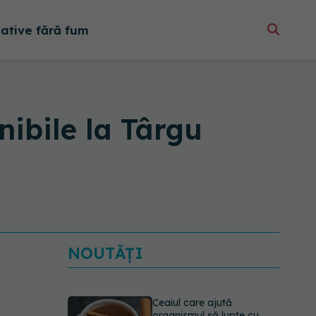
native fără fum
nibile la Târgu
NOUTĂȚI
Ceaiul care ajută
organismul să lupte cu