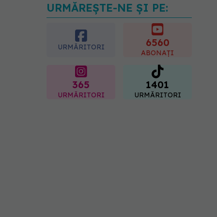
URMĂREȘTE-NE ȘI PE:
Fereastra alimentară de
opt ore ar putea ajuta
creierul femeilor de peste
50 de ani
6560
URMĂRITORI
08.08.2026, 10:00
ABONAȚI
365
1401
URMĂRITORI
URMĂRITORI