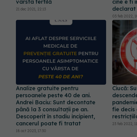
vârsta fertilă
cine e fi 
declarat
21 dec 2021, 22:13
03 feb 2022, 1
Analize gratuite pentru
Ciucă: Su
persoanele peste 40 de ani.
descenden
Andrei Baciu: Sunt decontate
pandemie
până la 3 consultații pe an.
fie decis
Descoperit în stadiu incipient,
restricțiil
cancerul poate fi tratat
23 feb 2022, 1
18 oct 2023, 17:30