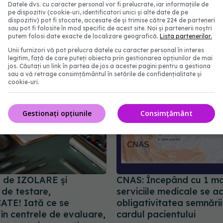
Datele dvs. cu caracter personal vor fi prelucrate, iar informațiile de
 multe paturi ATI, ca
care tratează prost pacie
pe dispozitiv (cookie-uri, identificatori unici și alte date de pe
 principale
ajung să fie tratați a d
dispozitiv) pot fi stocate, accesate de și trimise către 224 de parteneri
în centrele mari
sau pot fi folosite în mod specific de acest site. Noi și partenerii noștri
:13
putem folosi date exacte de localizare geografică.
Lista partenerilor.
19 oct 2023, 15:35
Unii furnizori vă pot prelucra datele cu caracter personal în interes
legitim, față de care puteți obiecta prin gestionarea opțiunilor de mai
jos. Căutați un link în partea de jos a acestei pagini pentru a gestiona
sau a vă retrage consimțământul în setările de confidențialitate și
cookie-uri.
Gestionați opțiunile
Consimțământ
 de IZOLARE și
CNAS: Începând cu 1 ma
e de testare,
serviciile medicale se a
TE! Iată ce se
obligativitatea semnării
în centrele de evaluare,
cardul pacientului