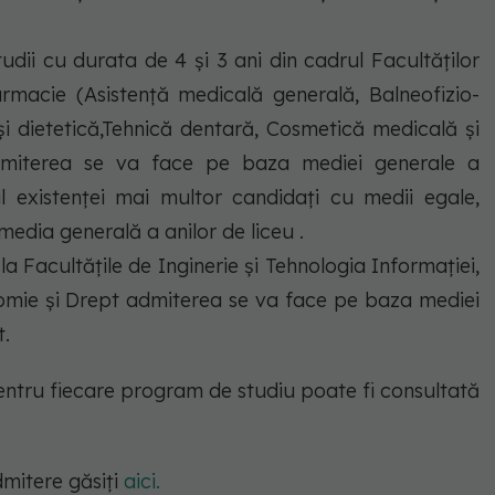
dii cu durata de 4 și 3 ani din cadrul Facultăților
rmacie (Asistență medicală generală, Balneofizio-
 și dietetică,Tehnică dentară, Cosmetică medicală și
admiterea se va face pe baza mediei generale a
 existenței mai multor candidați cu medii egale,
media generală a anilor de liceu .
a Facultățile de Inginerie și Tehnologia Informației,
onomie și Drept admiterea se va face pe baza mediei
t.
pentru fiecare program de studiu poate fi consultată
mitere găsiți
aici.