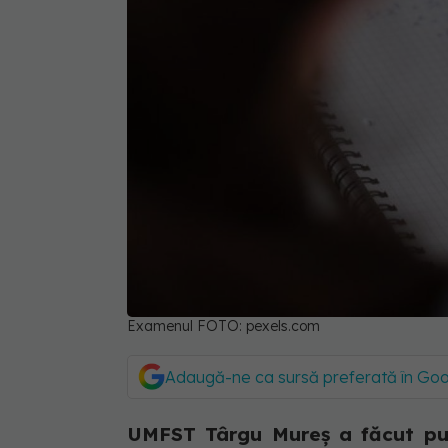
Examenul FOTO: pexels.com
Adaugă-ne ca sursă preferată în Go
UMFST Târgu Mureș a făcut pub