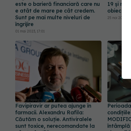
este o barieră financiară care nu
19 și mai
e atât de mare pe cât credem.
obiective
Sunt pe mai multe niveluri de
25 noi 2021, 12
îngrijire
01 mai 2023, 17:01
Favipiravir ar putea ajunge în
Perioada
farmacii. Alexandru Rafila:
condițiil
Căutăm o soluție. Antiviralele
MODIFICA
sunt toxice, nerecomandate la
întâmplă 