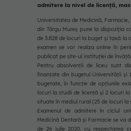
admitere la nivel de licență, mas
Universitatea de Medicină, Farmacie,
din Târgu Mureș pune la dispoziția ca
de 3.828 de locuri la buget și taxă la d
examen se vor realiza online în per
publicat pe site-ul instituției de învăț
Pentru absolvenții de liceu sunt di
finanțate din bugetul Universității și
bugetate, în funcție de opțiunile exi
locuri la studii de licență și 2 locuri 
situate în mediul rural (25 de locuri la 
Examenul de admitere în ciclul uni
Medicină Dentară și Farmacie se va de
de 26 iulie 2020, cu respectarea cu