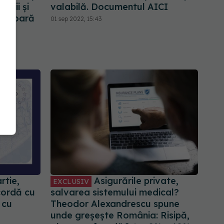
nții și
valabilă. Documentul AICI
oua oară
01 sep 2022, 15:43
rtie,
Asigurările private,
EXCLUSIV
cordă cu
salvarea sistemului medical?
 cu
Theodor Alexandrescu spune
unde greșește România: Risipă,