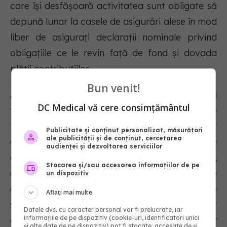
care îşi desfăşoară activitatea sunt obligate să
depună lunar la casele de asigurări alese în mod
liber de asiguraţi declaraţii nominale privind
obligaţiile ce le revin faţă de fond şi dovada
plăţii contribuţiilor.
Bun venit!
Art. 216 menționează că, "în cazul neachitării la
DC Medical vă cere consimțământul
termen, potrivit legii, a contribuţiilor datorate
fondului de către persoanele fizice, altele decât
Publicitate și conținut personalizat, măsurători
ale publicității și de conținut, cercetarea
cele pentru care colectarea veniturilor se face
audienței și dezvoltarea serviciilor
de Agenţia Naţională de Administrare Fiscală,
Stocarea și/sau accesarea informațiilor de pe
denumită în continuare ANAF, CNAS, prin casele
un dispozitiv
de asigurări sau persoane fizice ori juridice
Aflați mai multe
specializate, procedează la aplicarea măsurilor
Datele dvs. cu caracter personal vor fi prelucrate, iar
informațiile de pe dispozitiv (cookie-uri, identificatori unici
de executare silită pentru încasarea sumelor
și alte date de pe dispozitiv) pot fi stocate, accesate de și