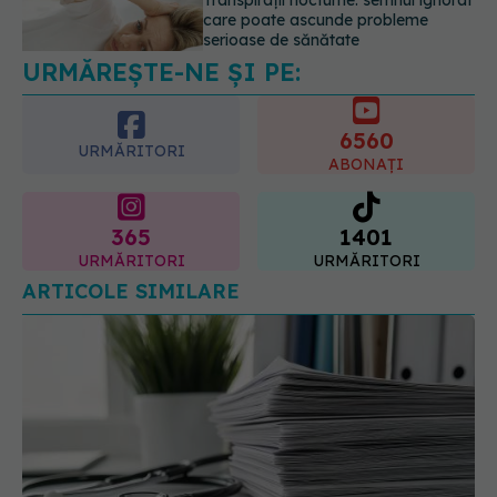
care poate ascunde probleme
serioase de sănătate
08.08.2026, 20:00
URMĂREȘTE-NE ȘI PE:
6560
URMĂRITORI
ABONAȚI
365
1401
URMĂRITORI
URMĂRITORI
ARTICOLE SIMILARE