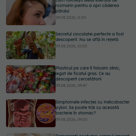
Cum folosești uleiul esențial de
rozmarin pentru a opri căderea
părului
09.08.2026, 11:00
Secretul ciocolatei perfecte a fost
descoperit. Nu se află în rețetă
09.08.2026, 10:00
Plasticul pe care îl folosim zilnic,
legat de ficatul gras. Ce au
descoperit cercetătorii
09.08.2026, 09:47
Simptomele infecției cu Helicobacter
pylori. Se poate trăi cu această
bacterie în stomac?
09.08.2026, 09:00
Transpirații nocturne: semnul ignorat