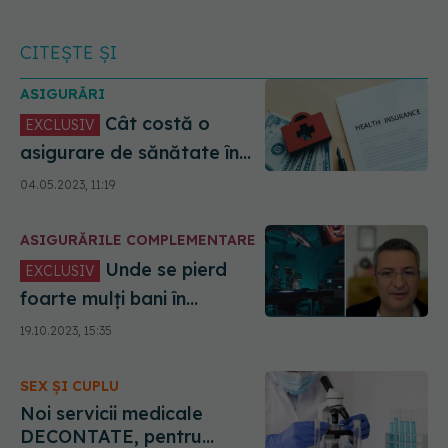
CITEȘTE ȘI
ASIGURĂRI
Cât costă o
EXCLUSIV
asigurare de sănătate în
România. Asigurare privată
04.05.2023, 11:19
și asigurare la stat, prețuri.
Ciurchea: Cineva cu un
ASIGURĂRILE COMPLEMENTARE
venit mai mare plătește
mai mult
Unde se pierd
EXCLUSIV
foarte mulți bani în
Sănătate. Patriciu Achimaș
19.10.2023, 15:35
Cadariu: Multe spitălașe
care tratează prost
SEX ȘI CUPLU
pacienții și ajung să fie
tratați a doua oară în
Noi servicii medicale
centrele mari
DECONTATE, pentru