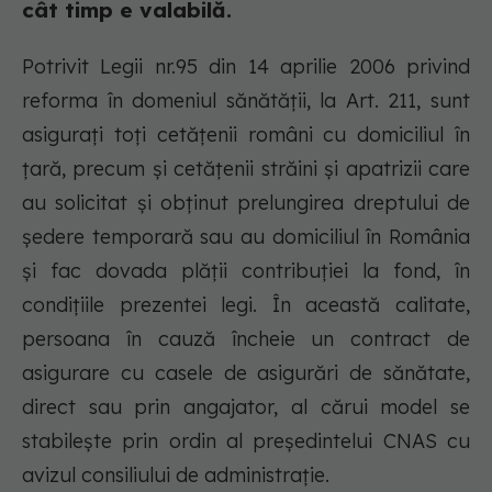
cât timp e valabilă.
Potrivit Legii nr.95 din 14 aprilie 2006 privind
reforma în domeniul sănătăţii, la Art. 211, sunt
asiguraţi toţi cetăţenii români cu domiciliul în
ţară, precum şi cetăţenii străini şi apatrizii care
au solicitat şi obţinut prelungirea dreptului de
şedere temporară sau au domiciliul în România
şi fac dovada plăţii contribuţiei la fond, în
condiţiile prezentei legi. În această calitate,
persoana în cauză încheie un contract de
asigurare cu casele de asigurări de sănătate,
direct sau prin angajator, al cărui model se
stabileşte prin ordin al preşedintelui CNAS cu
avizul consiliului de administraţie.