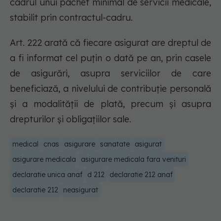
cadrul unui pachet minimal de servicii medicale,
stabilit prin contractul-cadru.
Art. 222 arată că fiecare asigurat are dreptul de
a fi informat cel puţin o dată pe an, prin casele
de asigurări, asupra serviciilor de care
beneficiază, a nivelului de contribuţie personală
şi a modalităţii de plată, precum şi asupra
drepturilor şi obligaţiilor sale.
medical
cnas
asigurare
sanatate
asigurat
asigurare medicala
asigurare medicala fara venituri
declaratie unica anaf
d 212
declaratie 212 anaf
declaratie 212
neasigurat