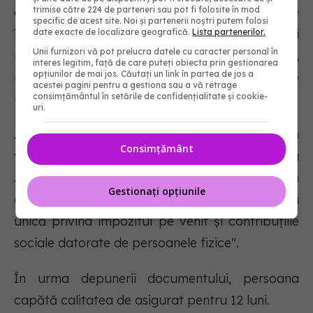
trimise către 224 de parteneri sau pot fi folosite în mod
cuvenite bugetului fondului şi a majorărilor de
specific de acest site. Noi și partenerii noștri putem folosi
întârziere în condiţiile Ordonanţei Guvernului
date exacte de localizare geografică.
Lista partenerilor.
Unii furnizori vă pot prelucra datele cu caracter personal în
nr.92/2003 privind Codul de procedură fiscală,
interes legitim, față de care puteți obiecta prin gestionarea
opțiunilor de mai jos. Căutați un link în partea de jos a
republicată, cu modificările şi completările
acestei pagini pentru a gestiona sau a vă retrage
consimțământul în setările de confidențialitate și cookie-
ulterioare".
uri.
Astfel, lunar, persoanele neangajate sau fără
Consimțământ
venituri pot deveni asigurate dacă depun la
Agenția Națională de Administrație Fiscală
Gestionați opțiunile
(ANAF), formularul D212, adică "Declarația
unică privind impozitul pe venit și contribuțiile
sociale datorate de persoanele fizice".
În urma depunerii documentului, persoana
capătă calitatea de asigurat pentru 12 luni.