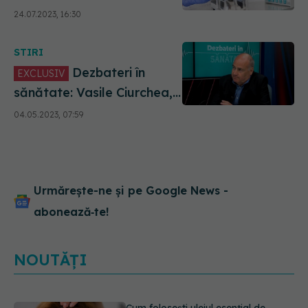
gravide și lăuze. CNAS,
24.07.2023, 16:30
lista completă
STIRI
Dezbateri în
EXCLUSIV
sănătate: Vasile Ciurchea,
despre asigurările
04.05.2023, 07:59
medicale și decontarea
tratamentelor
Urmărește-ne și pe Google News -
abonează‑te!
NOUTĂȚI